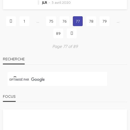
JLR
5 avril 2020
1
…
75
76
77
78
79
…
89
Page 77 of 89
RECHERCHE
FOCUS