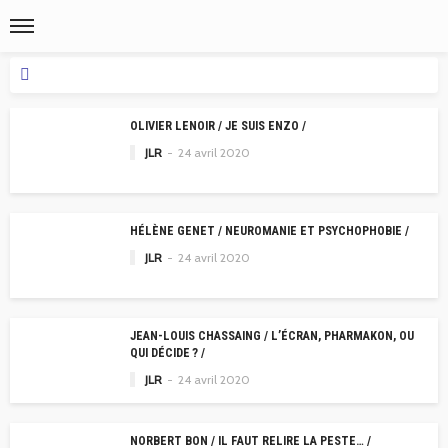
OLIVIER LENOIR / JE SUIS ENZO /
JLR
24 avril 2020
HÉLÈNE GENET / NEUROMANIE ET PSYCHOPHOBIE /
JLR
24 avril 2020
JEAN-LOUIS CHASSAING / L’ÉCRAN, PHARMAKON, OU
QUI DÉCIDE ? /
JLR
24 avril 2020
NORBERT BON / IL FAUT RELIRE LA PESTE… /