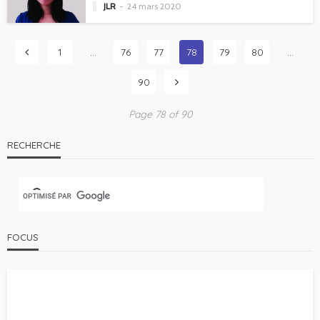
JLR
24 mars 2020
1
…
76
77
78
79
80
…
90
Page 78 of 90
RECHERCHE
FOCUS