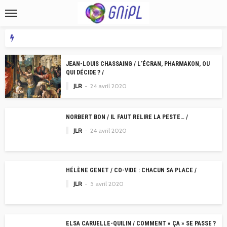
JEAN-LOUIS CHASSAING / L’ÉCRAN, PHARMAKON, OU
QUI DÉCIDE ? /
JLR
24 avril 2020
NORBERT BON / IL FAUT RELIRE LA PESTE… /
JLR
24 avril 2020
HÉLÈNE GENET / CO-VIDE : CHACUN SA PLACE /
JLR
5 avril 2020
ELSA CARUELLE-QUILIN / COMMENT « ÇA » SE PASSE ?