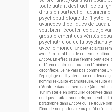
surprenant(e) dans la mesure où 
toute autant destructrice ou ign
dirais en particulier lacanienn
psychopathologie de l’hystérie 
avancées théoriques de Lacan, m
veut bien l’écouter, ce que je v
grossièrement des vérités désa
psychiatrie ou de la psychanaly
avec le monde.
Un petit éclaircissem
avec 2 m, c’est bien de ce terme « ultime
Encore
. En effet, si une femme peut être 
différence entre une position féminine et 
circonflexe. Je ne vais pas commenter
En
l’épinglage de l’hystérie par ces deux sig
hommosexualité et âmoureuse, résulte à l
d’Aristote dans ce séminaire (âme est ici 
sur l’hystérie en particulier déployée dan
quelques traits essentiels, me semble-t-i
paragraphe dans
Encore
qui se trouve da
l’âme de son partenaire ou plutôt qu’elle 