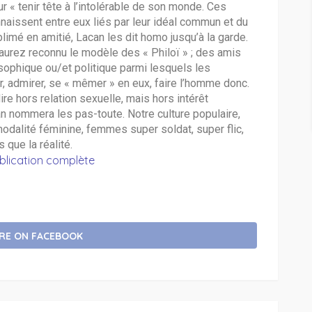
r « tenir tête à l’intolérable de son monde. Ces
aissent entre eux liés par leur idéal commun et du
é en amitié, Lacan les dit homo jusqu’à la garde.
aurez reconnu le modèle des « Philoï » ; des amis
sophique ou/et politique parmi lesquels les
r, admirer, se « mêmer » en eux, faire l’homme donc.
re hors relation sexuelle, mais hors intérêt
an nommera les pas-toute. Notre culture populaire,
odalité féminine, femmes super soldat, super flic,
 que la réalité.
ublication complète
RE ON FACEBOOK