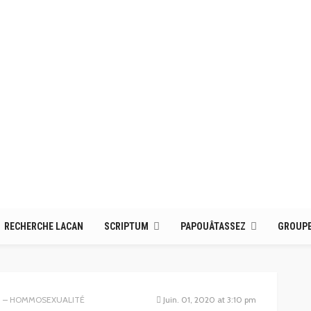
RECHERCHE LACAN
SCRIPTUM
PAPOUÂTASSEZ
GROUPE
 – HOMMOSEXUALITÉ
Juin. 01, 2020 at 3:10 pm