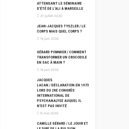
ATTENDANT LE SÉMINAIRE
D’ÉTÉ DE L’ALI À MARSEILLE
27 juillet 2026
JEAN-JACQUES TYSZLER / LE
CORPS MAIS QUEL CORPS ?
16 juin 2026
GÉRARD POMMIER / COMMENT
TRANSFORMER UN CROCODILE
EN SAC À MAIN ?
16 juin 2026
JACQUES
LACAN / DÉCLARATION EN 1973
LORS DU 28E CONGRÈS
INTERNATIONAL DE
PSYCHANALYSE AUQUEL IL
N’EST PAS INVITÉ
8 mai 2026
CAMILLE GÉRARD / LE JOUIR ET
LE DIRE DE LA PULSION