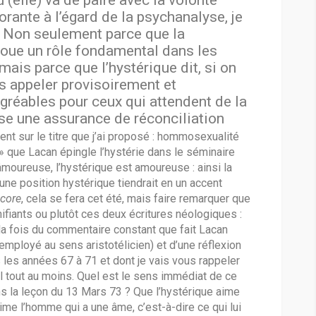
(elle) va de paire avec la volonté
orante à l’égard de la psychanalyse, je
e. Non seulement parce que la
joue un rôle fondamental dans les
ais parce que l’hystérique dit, si on
ais appeler provisoirement et
gréables pour ceux qui attendent de la
se une assurance de réconciliation
ent sur le titre que j’ai proposé : hommosexualité
 » que Lacan épingle l’hystérie dans le séminaire
âmoureuse, l’hystérique est amoureuse : ainsi la
une position hystérique tiendrait en un accent
core
, cela se fera cet été, mais faire remarquer que
nifiants ou plutôt ces deux écritures néologiques :
a fois du commentaire constant que fait Lacan
employé au sens aristotélicien) et d’une réflexion
s les années 67 à 71 et dont je vais vous rappeler
l tout au moins. Quel est le sens immédiat de ce
ns la leçon du 13 Mars 73 ? Que l’hystérique aime
aime l’homme qui a une âme, c’est-à-dire ce qui lui