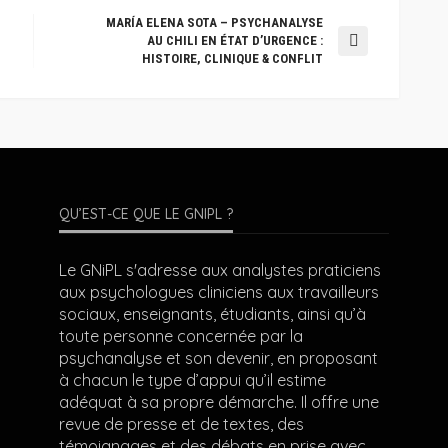
MARÍA ELENA SOTA – PSYCHANALYSE
AU CHILI EN ÉTAT D’URGENCE :
HISTOIRE, CLINIQUE & CONFLIT
QU’EST-CE QUE LE GNIPL ?
Le GNiPL s'adresse aux analystes praticiens
aux psychologues cliniciens aux travailleurs
sociaux, enseignants, étudiants, ainsi qu’à
toute personne concernée par la
psychanalyse et son devenir, en proposant
à chacun le type d’appui qu’il estime
adéquat à sa propre démarche. Il offre une
revue de presse et de textes, des
témoignages et des débats en prise avec