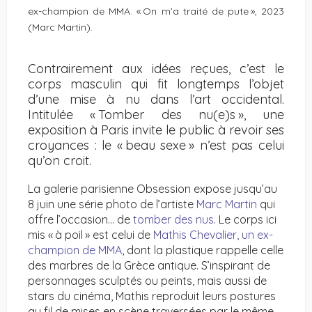
ex-champion de MMA. « On m’a traité de pute », 2023
(Marc Martin).
Contrairement aux idées reçues, c’est le
corps masculin qui fit longtemps l’objet
d’une mise à nu dans l’art occidental.
Intitulée « Tomber des nu(e)s », une
exposition à Paris invite le public à revoir ses
croyances : le « beau sexe » n’est pas celui
qu’on croit.
La galerie parisienne Obsession expose jusqu’au
8 juin une série photo de l’artiste
Marc Martin
qui
offre l’occasion… de
tomber des nus
. Le corps ici
mis « à poil » est celui de
Mathis Chevalier, un ex-
champion de MMA
, dont la plastique rappelle celle
des marbres de la Grèce antique. S’inspirant de
personnages sculptés ou peints, mais aussi de
stars du cinéma, Mathis reproduit leurs postures
au fil de mises en scène traversées par le même