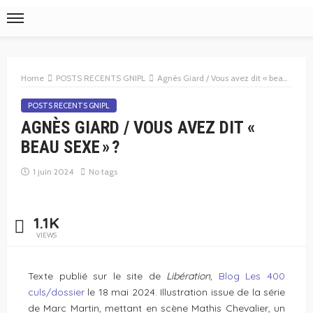
Home
POSTS RECENTS GNIPL
Agnès Giard / Vous avez dit « beau sexe » ?
POSTS RECENTS GNIPL
AGNÈS GIARD / VOUS AVEZ DIT «
BEAU SEXE » ?
1 juin 2024
No tags
1.1K
VIEWS
Texte publié sur le site de
Libération
,
Blog Les 400
culs/dossier
le 18 mai 2024. Illustration issue de la série
de Marc Martin, mettant en scène Mathis Chevalier, un