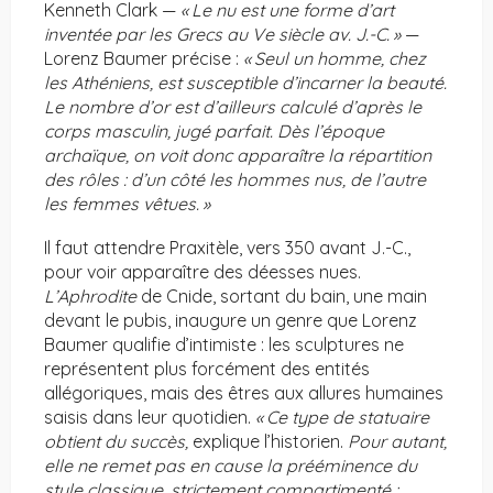
Kenneth Clark —
«
Le nu est une forme d’art
inventée par les Grecs au Ve siècle av. J.-C.
»
—
Lorenz Baumer précise :
«
Seul un homme, chez
les Athéniens, est susceptible d’incarner la beauté.
Le nombre d’or est d’ailleurs calculé d’après le
corps masculin, jugé parfait. Dès l’époque
archaïque, on voit donc apparaître la répartition
des rôles : d’un côté les hommes nus, de l’autre
les femmes vêtues.
»
Il faut attendre Praxitèle, vers 350 avant J.-C.,
pour voir apparaître des déesses nues.
L’Aphrodite
de Cnide, sortant du bain, une main
devant le pubis, inaugure un genre que Lorenz
Baumer qualifie d’intimiste : les sculptures ne
représentent plus forcément des entités
allégoriques, mais des êtres aux allures humaines
saisis dans leur quotidien.
«
Ce type de statuaire
obtient du succès,
explique l’historien.
Pour autant,
elle ne remet pas en cause la prééminence du
style classique, strictement compartimenté :