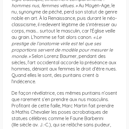
hommes nus, femmes vêtues.
»
Au Moyen-Age, le
nu, synonyme de péché, perd son statut de genre
noble en art. À la Renaissance, puis durant le néo-
classicisme, il redevient légitime de s’intéresser au
corps, mais… surtout le masculin, car l’Église veille
au grain. L’homme se fait alors canon.
«
Le
prestige de l’anatomie virile est tel que ses
proportions servent de modèle pour mesurer le
monde.
»
Selon Lorenz Baumer, pendant des
siècles, l’art occidental accorde la préséance aux
hommes, déniant aux femmes le droit d’être nues.
Quand elles le sont, des puritains crient à
l’indécence.
De façon révélatrice, ces mêmes puritains n’osent
que rarement s’en prendre aux nus masculins.
Profitant de cette faille, Marc Martin fait prendre
à Mathis Chevalier les poses acrobatiques de
statues célèbres comme le Faune Barberini
(IIIe siècle av. J.-C.), qui se relâche sans pudeur,