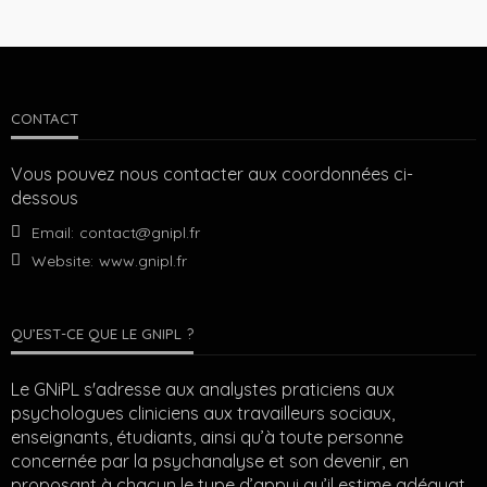
CONTACT
Vous pouvez nous contacter aux coordonnées ci-
dessous
Email:
contact@gnipl.fr
Website:
www.gnipl.fr
QU’EST-CE QUE LE GNIPL ?
Le GNiPL s'adresse aux analystes praticiens aux
psychologues cliniciens aux travailleurs sociaux,
enseignants, étudiants, ainsi qu’à toute personne
concernée par la psychanalyse et son devenir, en
proposant à chacun le type d’appui qu’il estime adéquat