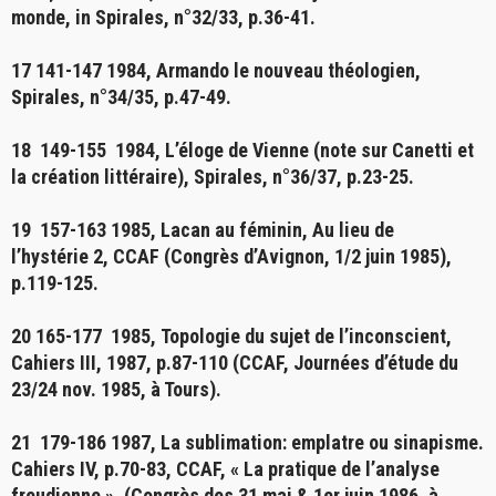
monde, in Spirales, n°32/33, p.36-41.
17 141-147 1984,
Armando le nouveau théologien
,
Spirales, n°34/35, p.47-49.
18 149-155 1984,
L’éloge de Vienne (note sur Canetti et
la création littéraire)
, Spirales, n°36/37, p.23-25.
19 157-163 1985,
Lacan au féminin, Au lieu de
l’hystérie
2, CCAF (Congrès d’Avignon, 1/2 juin 1985),
p.119-125.
20 165-177 1985,
Topologie du sujet de l’inconscient
,
Cahiers III, 1987, p.87-110 (CCAF, Journées d’étude du
23/24 nov. 1985, à Tours).
21 179-186 1987,
La sublimation: emplatre ou sinapisme
.
Cahiers IV, p.70-83, CCAF, « La pratique de l’analyse
freudienne », (Congrès des 31 mai & 1er juin 1986, à