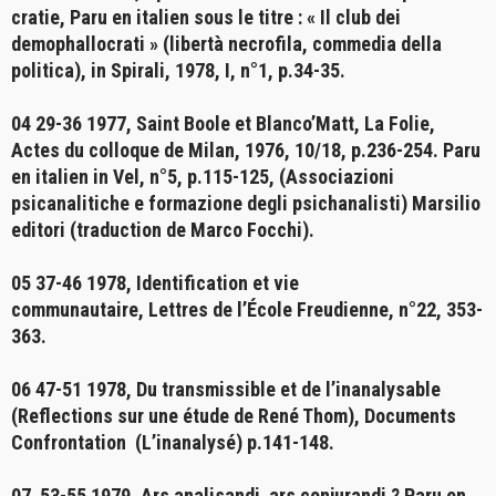
cratie,
Paru en italien sous le titre : « Il club dei
demophallocrati » (libertà necrofila, commedia della
politica), in Spirali, 1978, I, n°1, p.34-35.
04 29-36 1977,
Saint Boole et Blanco’Matt, La Folie
,
Actes du colloque de Milan, 1976, 10/18, p.236-254. Paru
en italien in Vel, n°5, p.115-125, (Associazioni
psicanalitiche e formazione degli psichanalisti) Marsilio
editori (traduction de Marco Focchi).
05 37-46 1978,
Identification et vie
communautaire,
Lettres de l’École Freudienne, n°22, 353-
363.
06 47-51 1978,
Du transmissible et de l’inanalysable
(Reflections sur une étude de René Thom)
, Documents
Confrontation (L’inanalysé) p.141-148.
07 53-55 1979,
Ars analisandi ars conjurandi ?
Paru en