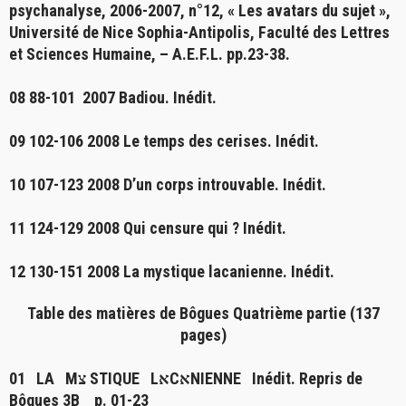
psychanalyse, 2006-2007, n°12, « Les avatars du sujet »,
Université de Nice Sophia-Antipolis, Faculté des Lettres
et Sciences Humaine, – A.E.F.L. pp.23-38.
08 88-101 2007
Badiou
. Inédit.
09 102-106 2008
Le temps des cerises
. Inédit.
10 107-123 2008
D’un corps introuvable.
Inédit.
11 124-129 2008
Qui censure qui ?
Inédit.
12 130-151 2008
La mystique lacanienne.
Inédit.
Table des matières de Bôgues Quatrième partie (137
pages)
01
LA Mצ STIQUE LאCאNIENNE
Inédit. Repris de
Bôgues 3B p. 01-23