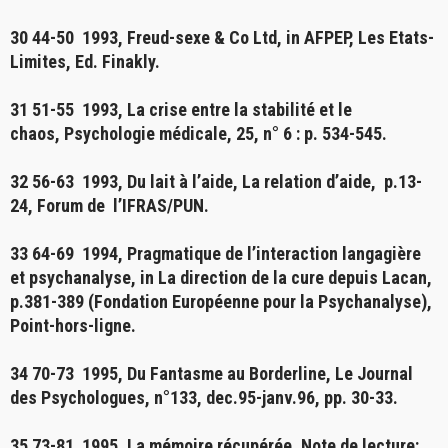
30 44-50 1993,
Freud-sexe & Co Ltd
, in AFPEP, Les Etats-
Limites, Ed. Finakly.
31 51-55 1993,
La crise entre la stabilité et le
chaos,
Psychologie médicale, 25, n° 6 : p. 534-545.
32 56-63 1993,
Du lait à l’aide, La relation d’aide
, p.13-
24, Forum de l’IFRAS/PUN.
33 64-69 1994,
Pragmatique de l’interaction langagière
et psychanalyse,
in La direction de la cure depuis Lacan,
p.381-389 (Fondation Européenne pour la Psychanalyse),
Point-hors-ligne.
34 70-73 1995,
Du Fantasme au Borderline
, Le Journal
des Psychologues, n°133, dec.95-janv.96, pp. 30-33.
35 73-81 1995,
La mémoire récupérée.
Note de lecture: