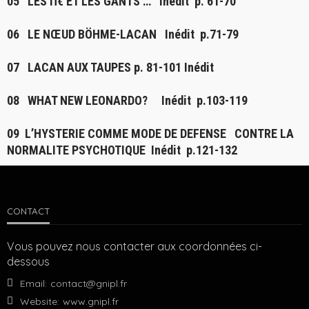
05
LES Π€ ET LES GANTS …
Inédit p. 61-70
06
LE NŒUD BÖHME-LACAN
Inédit p.71-79
07
LACAN AUX TAUPES
p. 81-101 Inédit
08
WHAT NEW LEONARDO?
Inédit p.103-119
09
L’HYSTERIE COMME MODE DE DEFENSE CONTRE LA
NORMALITE PSYCHOTIQUE
Inédit p.121-132
CONTACT
Vous pouvez nous contacter aux coordonnées ci-
dessous
Email:
contact@gnipl.fr
Website:
www.gnipl.fr