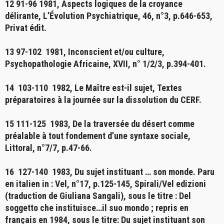
12 91-96 1981,
Aspects logiques de la croyance
délirante
, L’Évolution Psychiatrique, 46, n°3, p.646-653,
Privat édit.
13 97-102 1981,
Inconscient et/ou culture
,
Psychopathologie Africaine, XVII, n° 1/2/3, p.394-401.
14 103-110 1982,
Le Maître est-il sujet,
Textes
préparatoires à la journée sur la dissolution du CERF.
15 111-125 1983,
De la traversée du désert comme
préalable à tout fondement d’une syntaxe sociale
,
Littoral, n°7/7, p.47-66.
16 127-140 1983,
Du sujet instituant … son monde.
Paru
en italien in : Vel, n°17, p.125-145, Spirali/Vel edizioni
(traduction de Giuliana Sangali), sous le titre : Del
soggetto che instituisce…il suo mondo ; repris en
français en 1984, sous le titre: Du sujet instituant son