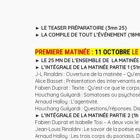
► LE TEASER PRÉPARATOIRE (3mn 25)
►
LA COMPILE DE TOUT L’ÉVÉNEMENT (18M
PREMIERE MATINÉE :
11 OCTOBRE
LE
► LE 25 MN DE L’ENSEMBLE DE LA MATINÉ
► L’INTÉGRALE DE LA MATINÉE PARTIE 1 (51
J-L Rinaldini : Ouverture de la matinée – Qu
Alice Basset : Présentation des intervenants 
Fabien Duprat : Texte : Qu’est-ce que le corp
Houchang Guilyardi : Somatoses ou psychos
Arnaud Halloy : L’agentivité.
Houchang Guilyardi : Questions/réponses. Disc
► L’INTÉGRALE DE LA MATINÉE PARTIE 2 (1h
Fabien Duprat et Isabelle Tosi – A deux voix 
Jean-Louis Rinaldini : Le savoir de la poésie es
Arnaud Halloy : Les trois corps du psoriasis. D