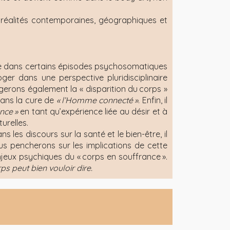
s réalités contemporaines, géographiques et
me dans certains épisodes psychosomatiques
roger dans une perspective pluridisciplinaire
ogerons également la « disparition du corps »
dans la cure de
«
l’Homme connecté
»
. Enfin, il
ance
»
en tant qu’expérience liée au désir et à
urelles.
les discours sur la santé et le bien-être, il
us pencherons sur les implications de cette
jeux psychiques du « corps en souffrance ».
ps peut bien vouloir dire.