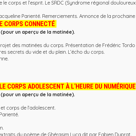
re le corps et l’esprit. Le SRDC (Syndrome régional douloureu
Jacqueline Parienté. Remerciements. Annonce de la prochaine
E CORPS CONNECTÉ
pour un aperçu de la matinée).
rojet des matinées du corps. Présentation de Frédéric Tordo 
es secrets du vide et du plein. L’écho du corps.
nne.
LE CORPS ADOLESCENT À L’HEURE DU NUMÉRIQUE
pour un aperçu de la matinée).
et corps de l’adolescent.
Parienté.
.
n.
 extraits du poème de Ghérasim Luca dit par Fabien Duprat.