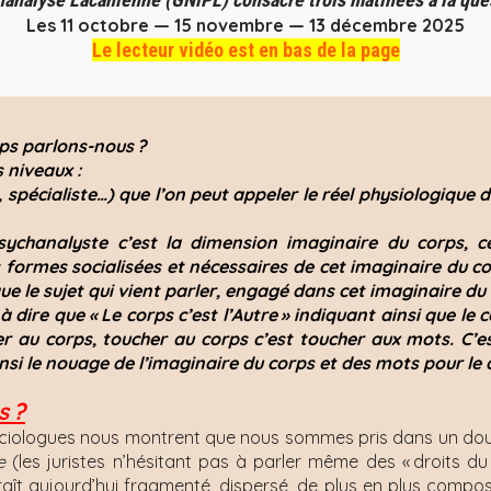
Les 11 octobre — 15 novembre — 13 décembre 2025
Le lecteur vidéo est en bas de la page
ps parlons-nous ?
 niveaux :
e, spécialiste…) que l’on peut appeler le réel physiologique
ychanalyste c’est la dimension imaginaire du corps, ce
s formes socialisées et nécessaires de cet imaginaire du co
ue le sujet qui vient parler, engagé dans cet imaginaire du
 à dire que « Le corps c’est l’Autre » indiquant ainsi que le 
r au corps, toucher au corps c’est toucher aux mots. C’e
insi le nouage de l’imaginaire du corps et des mots pour le d
s
?
sociologues nous montrent que nous sommes pris dans un dou
e
(les juristes n’hésitant pas à parler même des « droits du
araît aujourd’hui fragmenté, dispersé, de plus en plus comp