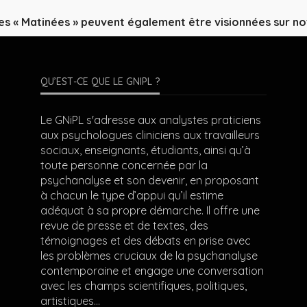
es « Matinées » peuvent également être visionnées sur n
QU’EST-CE QUE LE GNIPL ?
Le GNiPL s'adresse aux analystes praticiens
aux psychologues cliniciens aux travailleurs
sociaux, enseignants, étudiants, ainsi qu’à
toute personne concernée par la
psychanalyse et son devenir, en proposant
à chacun le type d’appui qu’il estime
adéquat à sa propre démarche. Il offre une
revue de presse et de textes, des
témoignages et des débats en prise avec
les problèmes cruciaux de la psychanalyse
contemporaine et engage une conversation
avec les champs scientifiques, politiques,
artistiques…