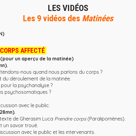
LES VIDÉOS
Les 9 vidéos des
Matinées
N)
 CORPS AFFECTÉ
E
(pour un aperçu de la matinée)
mn).
’entendons-nous quand nous parlons du corps ?
et du déroulement de la matinée.
s pour la psychanalyse ?
es psychosomatiques ?
ussion avec le public.
 28mn).
le texte de Gherasim Luca
Prendre corps
(Paralipomènes)
.
t un savoir troué.
iscussion avec le public et les intervenants.