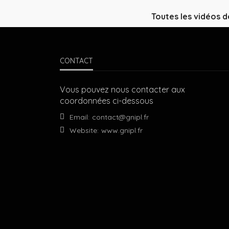
Toutes les vidéos d
CONTACT
Vous pouvez nous contacter aux
coordonnées ci-dessous
Email:
contact@gnipl.fr
Website:
www.gnipl.fr