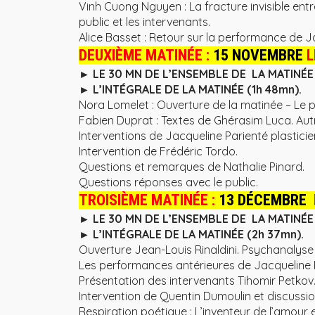
Vinh Cuong Nguyen : La fracture invisible ent
public et les intervenants.
Alice Basset : Retour sur la performance de 
DEUXIÈME MATINÉE :
15 NOVEMBRE
L
► LE 30 MN DE L’ENSEMBLE DE LA MATINÉE (
► L’INTÉGRALE DE LA MATINÉE (1h 48mn).
Nora Lomelet : Ouverture de la matinée – Le p
Fabien Duprat : Textes de Ghérasim Luca. Autr
Interventions de Jacqueline Parienté plasticie
Intervention de Frédéric Tordo.
Questions et remarques de Nathalie Pinard.
Questions réponses avec le public.
TROISIÈME MATINÉE :
13 DÉCEMBRE
► LE 30 MN DE L’ENSEMBLE DE LA MATINÉE (
► L’INTÉGRALE DE LA MATINÉE (2h 37mn).
Ouverture Jean-Louis Rinaldini. Psychanalyse 
Les performances antérieures de Jacqueline 
Présentation des intervenants Tihomir Petkov
Intervention de Quentin Dumoulin et discussio
Respiration poétique : L’inventeur de l’amour