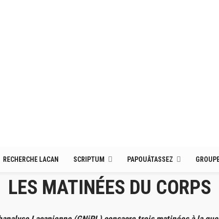
RECHERCHE LACAN
SCRIPTUM
PAPOUÂTASSEZ
GROUPE
LES MATINÉES DU CORPS
analyse Lacanienne (GNiPL) consacre trois matinées à la ques