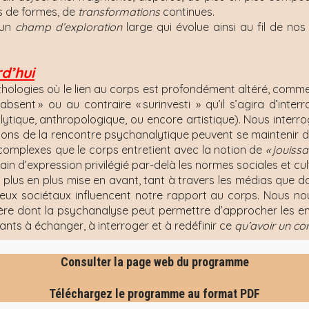
ns de formes, de
transformations
continues.
 un
champ d’exploration
large qui évolue ainsi au fil de no
d’hui
thologies où le lien au corps est profondément altéré, com
absent » ou au contraire « surinvesti » qu’il s’agira d’inter
alytique, anthropologique, ou encore artistique). Nous interr
tions de la rencontre psychanalytique peuvent se maintenir 
s complexes que le corps entretient avec la notion de
«
jouiss
in d’expression privilégié par-delà les normes sociales et cult
us en plus mise en avant, tant à travers les médias que dans 
jeux sociétaux influencent notre rapport au corps. Nous no
re dont la psychanalyse peut permettre d’approcher les en
ants à échanger, à interroger et à redéfinir ce
qu’avoir un cor
Consulter la page web du programme
Téléchargez le programme au format PDF