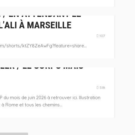
 / EN ATTENDANT LE
L’ALI À MARSEILLE
107
com/shorts/ktZY8ZeAwFg?feature=share...
ER / LE CORPS MAIS
ANT ? /
518
 du mois de juin 2026 à retrouver ici. Illustration
 à Rome et tous les chemins...