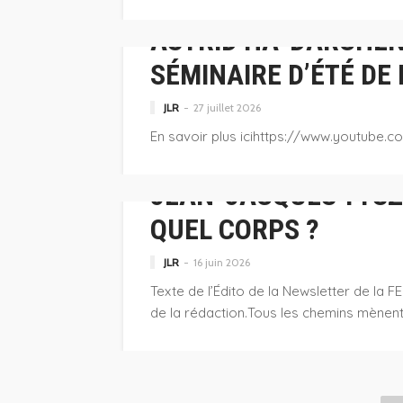
JLR
25 février 2021
POSTS RECENTS GNIPL
ASTRID HA-DARCHEN
SÉMINAIRE D’ÉTÉ DE 
JLR
27 juillet 2026
En savoir plus icihttps://www.youtube.
POSTS RECENTS GNIPL
POSTS RECENTS GNIPL
JEAN-JACQUES TYSZL
THIERRY ROTH / PLUS JAMAIS COMME AV
QUEL CORPS ?
JLR
28 avril 2020
JLR
16 juin 2026
Texte de l’Édito de la Newsletter de la FEP
de la rédaction.Tous les chemins mènent