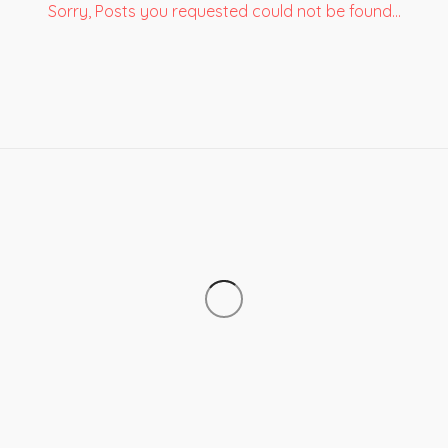
Sorry, Posts you requested could not be found...
 «TRÈS GRANDES» : QUAND LA TAILLE COMPTE