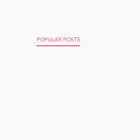
POPULAR POSTS
POSTS RECENTS GNIPL
AGNÈS GIARD / SEXUALITÉ DES FEMMES
JLR
14 mars 2023