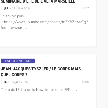
SÉMINAIRE D’ÉTÉ DE L’ALI À MARSEILLE
107
JLR
27 juillet 2026
En savoir plus
icihttps://www.youtube.com/shorts/ktZY8ZeAwFg?
feature=share...
POSTS RECENTS GNIPL
JEAN-JACQUES TYSZLER / LE CORPS MAIS
QUEL CORPS ?
518
JLR
16 juin 2026
Texte de l’Édito de la Newsletter de la FEP du...