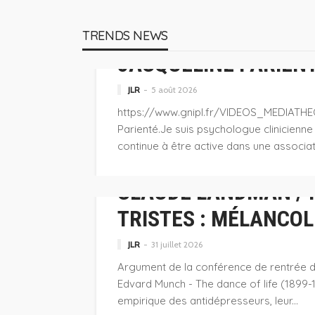
TRENDS NEWS
POSTS RECENTS GNIPL
JACQUELINE PARIENT
JLR
5 août 2026
POSTS RECENTS GNIPL
https://www.gnipl.fr/VIDEOS_MEDIATHEQ
ELSA CARUELLE-QUILIN / COMMENT « ÇA 
Parienté.Je suis psychologue clinicienne
JLR
5 avril 2020
continue à être active dans une associat
POSTS RECENTS GNIPL
CLAUDE LANDMAN / 
TRISTES : MÉLANCOL
JLR
31 juillet 2026
Argument de la conférence de rentrée de 
POSTS RECENTS GNIPL
Edvard Munch - The dance of life (1899-1
ANNIE LE BRUN / CONTRE LE NÉO-FÉMIN
empirique des antidépresseurs, leur...