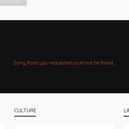
LOAD MORE
Sorry, Posts you requested could not be found...
CULTURE
LI