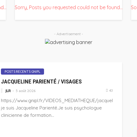
...
Sorry, Posts you requested could not be found...
So
- Advertisement -
POSTS RECENTS GNIPL
JACQUELINE PARIENTÉ / VISAGES
43
JLR
5 août 2026
https://www.gnipl.fr/VIDEOS_MEDIATHEQUE/jacqueline.mp4Bon
je suis Jacqueline Parienté.Je suis psychologue
clinicienne de formation...