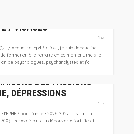
É / VISAGES
43
UE/jacqueline.mp4Bonjour, je suis Jacqueline
» SE PASSE ? /
 de formation à la retraite en ce moment, mais je
ion de psychologues, psychanalystes et j'ai...
RAISONS DES PASSIONS
IE, DÉPRESSIONS
112
l'EPHEP pour l'année 2026-2027. Illustration
900). En savoir plus.La découverte fortuite et
ISME /