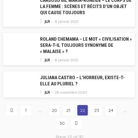
CARDOSO GIL MARIA-RONEIDE – LE CORPS DE
LA FEMME : SCÈNES ET RÉCITS D’UN OBJET
QUI CAUSE TOUJOURS
JLR
8 janvier 2021
ROLAND CHEMAMA – LE MOT « CIVILISATION »
SERA-T-IL TOUJOURS SYNONYME DE
« MALAISE » ?
JLR
8 janvier 2021
JULIANA CASTRO – L’HORREUR, EXISTE-T-
ELLE AU PLURIEL ?
JLR
28 novembre 2020
1
…
20
21
22
23
24
…
30
Page 22 of 30