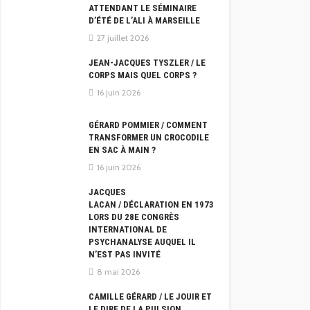
ATTENDANT LE SÉMINAIRE
D’ÉTÉ DE L’ALI À MARSEILLE
27 juillet 2026
JEAN-JACQUES TYSZLER / LE
CORPS MAIS QUEL CORPS ?
16 juin 2026
GÉRARD POMMIER / COMMENT
TRANSFORMER UN CROCODILE
EN SAC À MAIN ?
16 juin 2026
JACQUES
LACAN / DÉCLARATION EN 1973
LORS DU 28E CONGRÈS
INTERNATIONAL DE
PSYCHANALYSE AUQUEL IL
N’EST PAS INVITÉ
8 mai 2026
CAMILLE GÉRARD / LE JOUIR ET
LE DIRE DE LA PULSION