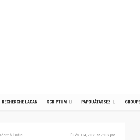
RECHERCHE LACAN
SCRIPTUM
PAPOUÂTASSEZ
GROUPE
écrit à l’infini
Fév. 04, 2021 at 7:08 pm