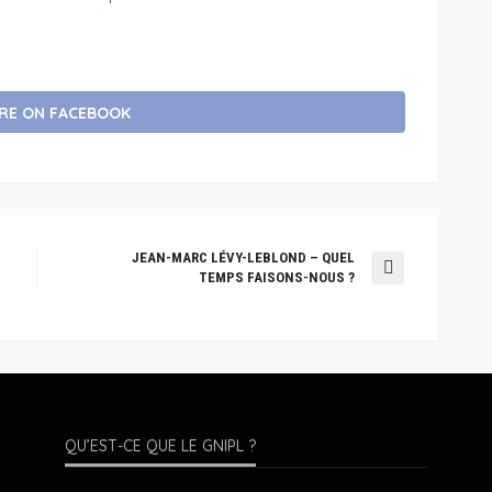
RE ON FACEBOOK
JEAN-MARC LÉVY-LEBLOND – QUEL
TEMPS FAISONS-NOUS ?
QU’EST-CE QUE LE GNIPL ?