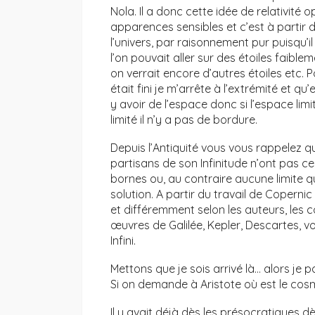
Nola. Il a donc cette idée de relativité o
apparences sensibles et c’est à partir de
l’univers, par raisonnement pur puisqu’il 
l’on pouvait aller sur des étoiles faibl
on verrait encore d’autres étoiles etc. Pour l
était fini je m’arrête à l’extrémité et qu’
y avoir de l’espace donc si l’espace limi
limité il n’y a pas de bordure.
Depuis l’Antiquité vous vous rappelez qu
partisans de son Infinitude n’ont pas c
bornes ou, au contraire aucune limite qu
solution. A partir du travail de Coperni
et différemment selon les auteurs, les
œuvres de Galilée, Kepler, Descartes, vo
Infini.
Mettons que je sois arrivé là… alors je 
Si on demande à Aristote où est le cos
Il y avait déjà dès les présocratiques dè