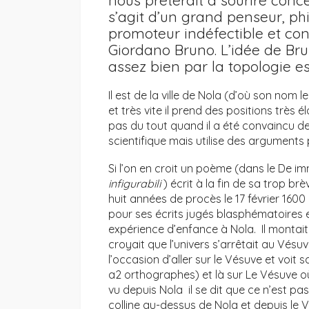
nous prêterait à sourire conce
s’agit d’un grand penseur, ph
promoteur indéfectible et con
Giordano Bruno. L’idée de B
assez bien par la topologie es
Il est de la ville de Nola (d’où son nom 
et très vite il prend des positions très 
pas du tout quand il a été convaincu de l
scientifique mais utilise des argument
Si l’on en croit un poème (dans le De im
infigurabili
) écrit à la fin de sa trop brè
huit années de procès le 17 février 1600
pour ses écrits jugés blasphématoires et
expérience d’enfance à Nola. Il montait s
croyait que l’univers s’arrêtait au Vésuve
l’occasion d’aller sur le Vésuve et voit s
a2 orthographes) et là sur Le Vésuve où 
vu depuis Nola il se dit que ce n’est pas
colline au-dessus de Nola et depuis le 