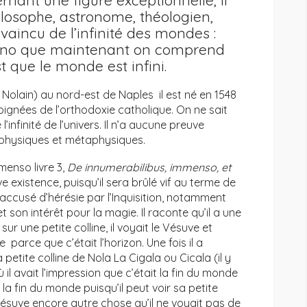
rnant une figure exceptionnelle, il
ilosophe, astronome, théologien,
vaincu de l’infinité des mondes :
runo que maintenant on comprend
t que le monde est infini.
le Nolain) au nord-est de Naples il est né en 1548
éloignées de l’orthodoxie catholique. On ne sait
’infinité de l’univers. Il n’a aucune preuve
s physiques et métaphysiques.
menso livre 3,
De innumerabilibus, immenso, et
ve existence, puisqu’il sera brûlé vif au terme de
 accusé d’hérésie par l’Inquisition, notamment
 son intérêt pour la magie. Il raconte qu’il a une
ur une petite colline, il voyait le Vésuve et
 parce que c’était l’horizon. Une fois il a
a petite colline de Nola La Cigala ou Cicala (il y
il avait l’impression que c’était la fin du monde
 la fin du monde puisqu’il peut voir sa petite
Vésuve encore autre chose qu’il ne voyait pas de