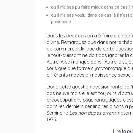
ou il n’a pas pu faire mieux dans ce cas il
ou il n’a pas voulu, dans ce cas là il n’est
puissance.
Dans les deux cas on a à faire à un dé
divine. Remarquez que dans notre théo
de commerce clinique de cette questio
le tout-puissant ne doit pas ignorer la 
Autre. A ce manque dans l’Autre le suje
sous quelque forme symptomatique que
différents modes d’impuissance sexuell
Donc cette question passionnante de l’in
pas neuve mais elle est toujours d’actu
préoccupations psychanalytiques c’est
dans les derniers séminaires disons à pa
Séminaire
Les non dupes errent
notamme
1975.
Lire la p