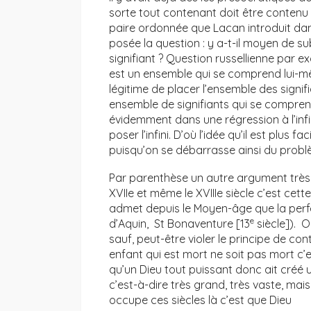
sorte tout contenant doit être contenu 
paire ordonnée que Lacan introduit dan
posée la question : y a-t-il moyen de su
signifiant ? Question russellienne par ex
est un ensemble qui se comprend lui-mêm
légitime de placer l’ensemble des signi
ensemble de signifiants qui se compren
évidemment dans une régression à l’infin
poser l’infini. D’où l’idée qu’il est plus f
puisqu’on se débarrasse ainsi du prob
Par parenthèse un autre argument très f
XVIIe et même le XVIIIe siècle c’est cett
admet depuis le Moyen-âge que la perfe
e
d’Aquin, St Bonaventure [13
siècle]). O
sauf, peut-être violer le principe de c
enfant qui est mort ne soit pas mort c’es
qu’un Dieu tout puissant donc ait créé 
c’est-à-dire très grand, très vaste, mais
occupe ces siècles là c’est que Dieu