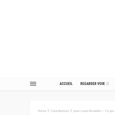
ACCUEIL
REGARDER VOIR
Home
Contributions
Jean-Louis Rinaldini – Ce qui s’