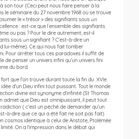
à son tour (Ceci peut nous faire penser à la
s le séminaire du 27 novembre 1968 où se trouve
bsumer le « trésor » des signifiants sous
un
‘
cellence : est-ce que l
ensemble des signifiants
e ou pas ? Pour le dire autrement, est-il
fiants sous
un
signifiant ? C’est-à-dire un
d lui-même). Ce qui nous fait tomber
i. Pour arrêter tous ces paradoxes il suffit de
acile de penser un univers infini qu’un univers fini
lème du bord.
ort que l’on trouve durant toute la fin du XVIe
e idée d’un Dieu infini tout puissant. Tout le monde
ction divine est synonyme d’infinité (St Thomas
n admet que Dieu est omnipuissant, il peut tout
ontradiction ( c’est un péché de demander qu’un
t-à-dire que ce qui a été fait ne soit pas fait)
un cosmos identique à celui de Aristote, Ptolémée
 limité. On a l’impression dans le débat qui