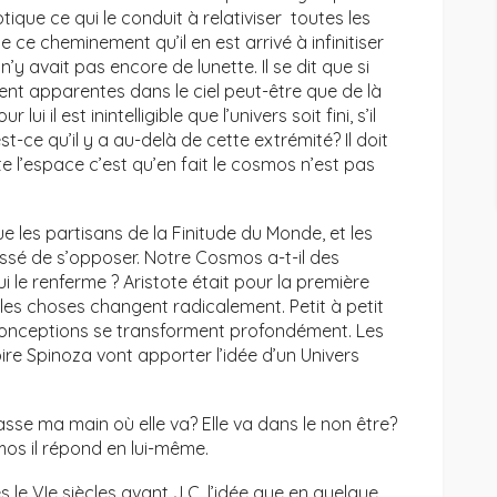
ptique ce qui le conduit à relativiser toutes les
 ce cheminement qu’il en est arrivé à infinitiser
n’y avait pas encore de lunette. Il se dit que si
ement apparentes dans le ciel peut-être que de là
ui il est inintelligible que l’univers soit fini, s’il
est-ce qu’il y a au-delà de cette extrémité? Il doit
te l’espace c’est qu’en fait le cosmos n’est pas
e les partisans de la Finitude du Monde, et les
essé de s’opposer. Notre Cosmos a-t-il des
i le renferme ? Aristote était pour la première
c les choses changent radicalement. Petit à petit
 conceptions se transforment profondément. Les
ire Spinoza vont apporter l’idée d’un Univers
passe ma main où elle va? Elle va dans le non être?
mos il répond en lui-même.
s le VIe siècles avant J.C. l’idée que en quelque