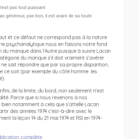
 n’est pas tout puissant
 pas généreux, pas bon, il est avare de sa toute
faut et ce défaut ne correspond pas à la nature
rie psychanalytique nous en faisons notre fond
n du manque dans l’Autre puisque à suivre Lacan
catégorie du manque s’il doit vraiment s’avérer
t ne sait répondre que par sa propre disparition,
 ce soit (par exemple du côté homme les
e).
fini, de la limite, du bord, non seulement n’est
alité. Parce que si nous revenons à nos
 bien notamment à cela que s’attelle Lacan
rtir des années 1974 c’est-à-dire avec le
nt la leçon 14 du 21 mai 1974 et RSI en 1974-
ublication complète