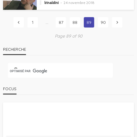
lrinaldini
24 novembre 2018
1
…
87
88
89
90
Page 89 of 90
RECHERCHE
FOCUS