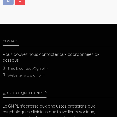
CONTACT
Vous pouvez nous contacter aux coordonnées ci-
dessous
Email:
contact@gnipl.fr
Website:
www.gnipl.fr
QU’EST-CE QUE LE GNIPL ?
Le GNiPL s'adresse aux analystes praticiens aux
psychologues cliniciens aux travailleurs sociaux,