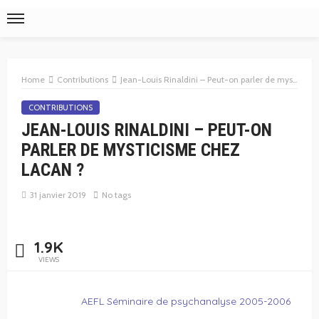
Home
Contributions
Jean-Louis Rinaldini – Peut-on parler de mysticisme chez Lacan ?
CONTRIBUTIONS
JEAN-LOUIS RINALDINI – PEUT-ON
PARLER DE MYSTICISME CHEZ
LACAN ?
31 janvier 2019
No tags
1.9K
VIEWS
AEFL Séminaire de psychanalyse 2005-2006