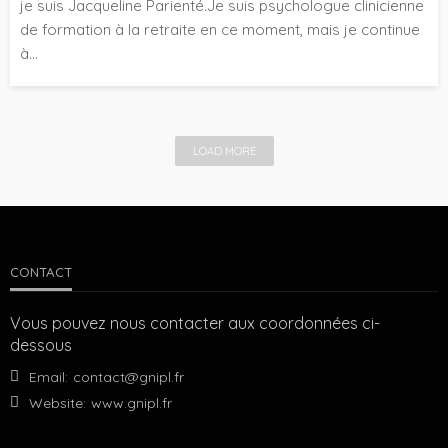
je suis Jacqueline Parienté.Je suis psychologue clinicienne
de formation à la retraite en ce moment, mais je continue
à...
LOAD MORE
CONTACT
Vous pouvez nous contacter aux coordonnées ci-
dessous
Email:
contact@gnipl.fr
Website:
www.gnipl.fr