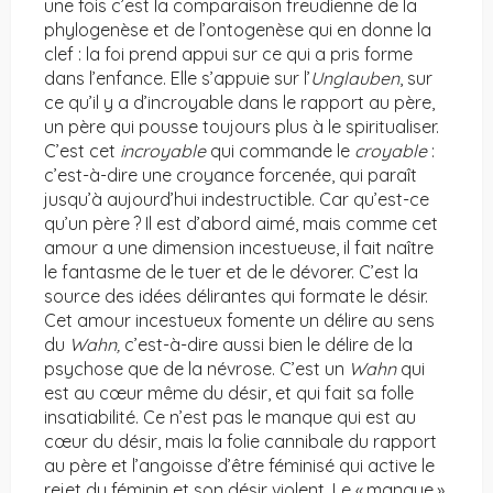
une fois c’est la comparaison freudienne de la
phylogenèse et de l’ontogenèse qui en donne la
clef : la foi prend appui sur ce qui a pris forme
dans l’enfance. Elle s’appuie sur l’
Unglauben
, sur
ce qu’il y a d’incroyable dans le rapport au père,
un père qui pousse toujours plus à le spiritualiser.
C’est cet
incroyable
qui commande le
croyable
:
c’est-à-dire une croyance forcenée, qui paraît
jusqu’à aujourd’hui indestructible. Car qu’est-ce
qu’un père ? Il est d’abord aimé, mais comme cet
amour a une dimension incestueuse, il fait naître
le fantasme de le tuer et de le dévorer. C’est la
source des idées délirantes qui formate le désir.
Cet amour incestueux fomente un délire au sens
du
Wahn,
c’est-à-dire aussi bien le délire de la
psychose que de la névrose. C’est un
Wahn
qui
est au cœur même du désir, et qui fait sa folle
insatiabilité. Ce n’est pas le manque qui est au
cœur du désir, mais la folie cannibale du rapport
au père et l’angoisse d’être féminisé qui active le
rejet du féminin et son désir violent. Le « manque »