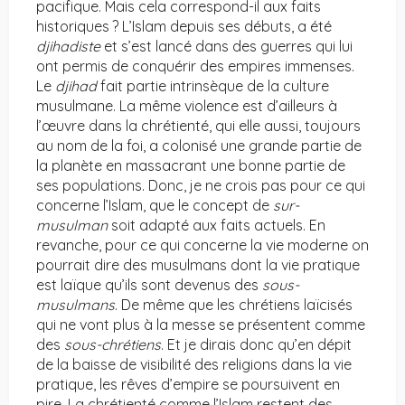
pacifique. Mais cela correspond-il aux faits
historiques ? L’Islam depuis ses débuts, a été
djihadiste
et s’est lancé dans des guerres qui lui
ont permis de conquérir des empires immenses.
Le
djihad
fait partie intrinsèque de la culture
musulmane. La même violence est d’ailleurs à
l’œuvre dans la chrétienté, qui elle aussi, toujours
au nom de la foi, a colonisé une grande partie de
la planète en massacrant une bonne partie de
ses populations. Donc, je ne crois pas pour ce qui
concerne l’Islam, que le concept de
sur-
musulman
soit adapté aux faits actuels. En
revanche, pour ce qui concerne la vie moderne on
pourrait dire des musulmans dont la vie pratique
est laïque qu’ils sont devenus des
sous-
musulmans
. De même que les chrétiens laïcisés
qui ne vont plus à la messe se présentent comme
des
sous-chrétiens
. Et je dirais donc qu’en dépit
de la baisse de visibilité des religions dans la vie
pratique, les rêves d’empire se poursuivent en
pire. La chrétienté comme l’Islam restent des