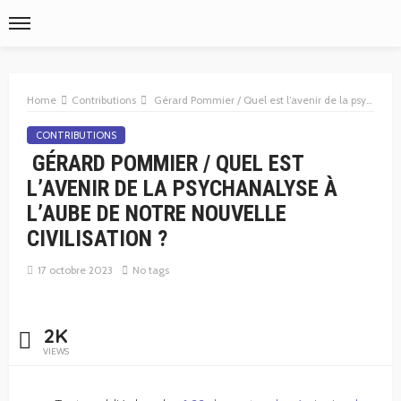
Home
Contributions
Gérard Pommier / Quel est l’avenir de la psychanalyse à l’aube de notre nouvelle civilisation ?
CONTRIBUTIONS
GÉRARD POMMIER / QUEL EST
L’AVENIR DE LA PSYCHANALYSE À
L’AUBE DE NOTRE NOUVELLE
CIVILISATION ?
17 octobre 2023
No tags
2K
VIEWS