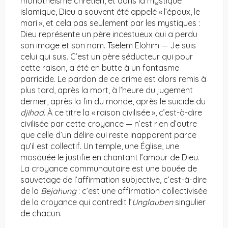
monothéisme chrétien, et dans la mystique
islamique, Dieu a souvent été appelé « l’époux, le
mari », et cela pas seulement par les mystiques :
Dieu représente un père incestueux qui a perdu
son image et son nom. Tselem Elohim — Je suis
celui qui suis. C’est un père séducteur qui pour
cette raison, a été en butte à un fantasme
parricide. Le pardon de ce crime est alors remis à
plus tard, après la mort, à l’heure du jugement
dernier, après la fin du monde, après le suicide du
djihad
. À ce titre la « raison civilisée », c’est-à-dire
civilisée par cette croyance — n’est rien d’autre
que celle d’un délire qui reste inapparent parce
qu’il est collectif. Un temple, une Église, une
mosquée le justifie en chantant l’amour de Dieu.
La croyance communautaire est une bouée de
sauvetage de l’affirmation subjective, c’est-à-dire
de la
Bejahung
: c’est une affirmation collectivisée
de la croyance qui contredit l’
Unglauben
singulier
de chacun.