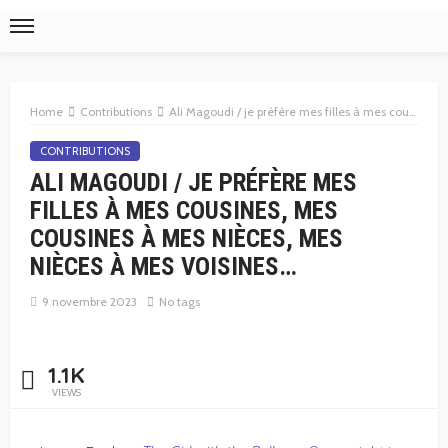
Home
Contributions
Ali Magoudi / je préfère mes filles à mes cousines, mes cousines à mes nièces, mes nièces à mes voisines…
CONTRIBUTIONS
ALI MAGOUDI / JE PRÉFÈRE MES
FILLES À MES COUSINES, MES
COUSINES À MES NIÈCES, MES
NIÈCES À MES VOISINES…
9 novembre 2023
No tags
1.1K
VIEWS