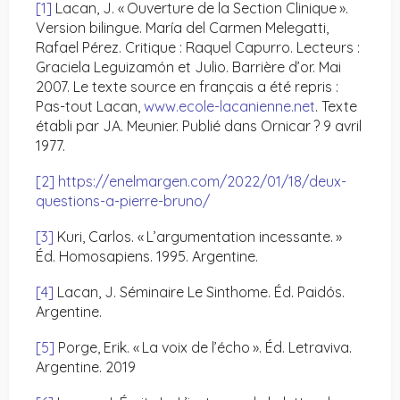
[1]
Lacan, J. « Ouverture de la Section Clinique ».
Version bilingue. María del Carmen Melegatti,
Rafael Pérez. Critique : Raquel Capurro. Lecteurs :
Graciela Leguizamón et Julio. Barrière d’or. Mai
2007. Le texte source en français a été repris :
Pas-tout Lacan,
www.ecole-lacanienne.net
. Texte
établi par JA. Meunier. Publié dans Ornicar ? 9 avril
1977.
[2]
https://enelmargen.com/2022/01/18/deux-
questions-a-pierre-bruno/
[3]
Kuri, Carlos. « L’argumentation incessante. »
Éd. Homosapiens. 1995. Argentine.
[4]
Lacan, J. Séminaire Le Sinthome. Éd. Paidós.
Argentine.
[5]
Porge, Erik. « La voix de l’écho ». Éd. Letraviva.
Argentine. 2019