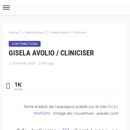
Home
Contributions
Gisela Avolio / Cliniciser
CONTRIBUTIONS
GISELA AVOLIO / CLINICISER
23 février 2025
No tags
1K
VIEWS
Texte traduit de l’espagnol publié sur le site
EN EL
MARGEN .
Image de couverture : pexels.com