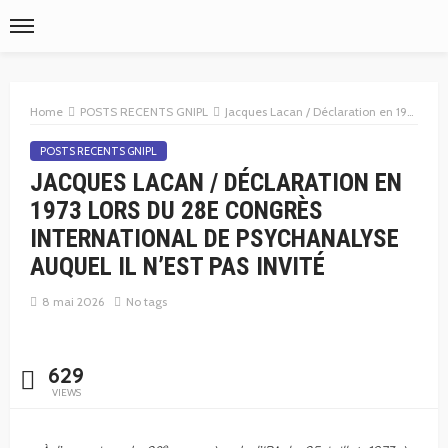
Home
POSTS RECENTS GNIPL
Jacques Lacan / Déclaration en 1973 lors du 28e Congrès International de Psychanalyse auquel il n’est pas invité
POSTS RECENTS GNIPL
JACQUES LACAN / DÉCLARATION EN
1973 LORS DU 28E CONGRÈS
INTERNATIONAL DE PSYCHANALYSE
AUQUEL IL N’EST PAS INVITÉ
8 mai 2026
No tags
629
VIEWS
e