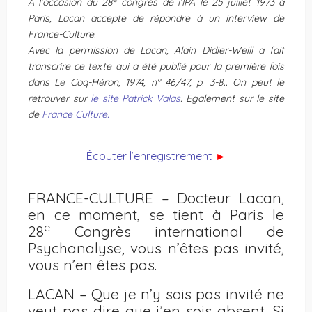
À l’occasion du 28
congrès de l’IPA le 25 juillet 1973 à
Paris, Lacan accepte de répondre à un interview de
France-Culture.
Avec la permission de Lacan, Alain Didier-Weill a fait
transcrire ce texte qui a été publié pour la première fois
dans Le Coq-Héron, 1974, nº 46/47, p. 3-8.. On peut le
retrouver sur
le site Patrick Valas
. Egalement sur le site
de
France Culture.
Écouter l’enregistrement
►
FRANCE-CULTURE – Docteur Lacan,
en ce moment, se tient à Paris le
e
28
Congrès international de
Psychanalyse, vous n’êtes pas invité,
vous n’en êtes pas.
LACAN – Que je n’y sois pas invité ne
veut pas dire que j’en sois absent. Si