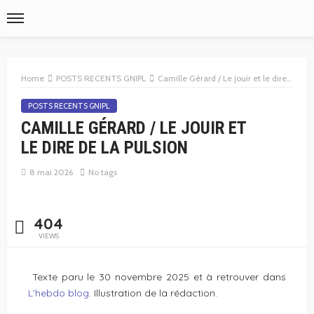
Home
POSTS RECENTS GNIPL
Camille Gérard / Le jouir et le dire de la pulsion
POSTS RECENTS GNIPL
CAMILLE GÉRARD / LE JOUIR ET
LE DIRE DE LA PULSION
8 mai 2026
No tags
404
VIEWS
Texte paru le 30 novembre 2025 et à retrouver dans
L’hebdo blog.
Illustration de la rédaction.