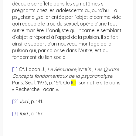
découle se reflète dans les symptômes si
prégnants chez les adolescents aujourd’hui. La
psychanalyse, orientée par l’objet
a
comme vide
qui redouble le trou du sexuel, opère d’une tout
autre manière. L’analyste qui incarne le semblant
d’objet
a
répond à l’appel de la pulsion. Il se fait
ainsi le support d’un nouveau montage de la
pulsion qui, par sa prise dans l’Autre, est au
fondement du lien social.
[1]
Cf. Lacan J.,
Le Séminaire
, livre XI,
Les Quatre
Concepts fondamentaux de la psychanalyse
,
Paris, Seuil, 1973, p. 154. Ou
ICI
sur notre site dans
« Recherche Lacan ».
[2]
Ibid
., p. 141.
[3]
Ibid
., p. 167.