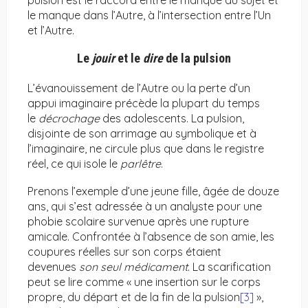
pulsion est le raccord entre le manque du sujet et
le manque dans l’Autre, à l’intersection entre l’Un
et l’Autre.
Le
jouir
et le
dire
de la pulsion
L’évanouissement de l’Autre ou la perte d’un
appui imaginaire précède la plupart du temps
le
décrochage
des adolescents. La pulsion,
disjointe de son arrimage au symbolique et à
l’imaginaire, ne circule plus que dans le registre
réel, ce qui isole le
parlêtre
.
Prenons l’exemple d’une jeune fille, âgée de douze
ans, qui s’est adressée à un analyste pour une
phobie scolaire survenue après une rupture
amicale. Confrontée à l’absence de son amie, les
coupures réelles sur son corps étaient
devenues
son seul médicament
. La scarification
peut se lire comme « une insertion sur le corps
propre, du départ et de la fin de la pulsion
[3]
»,