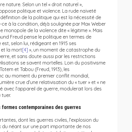
re nature. Selon un tel « droit naturel »,
oppose politique et violence. La rude naïveté
définition de la politique qui est la nécessité de
t-ce à la condition, déjà soulignée par Max Weber
 le monopole de la violence dite « légitime ». Mais
igmund Freud pense le politique en termes de
re est, selon lui, rédigeant en 1915 ses
 et la mort
[4]
», un moment de catastrophe du
uerre, et sans doute aussi par les restrictions
vilisations se savent mortelles. Loin du positivisme
 Totem et Tabou (Freud, 1913), les
onc au moment du premier conflit mondial,
umière crue d’une relativisation du « tuer » et « ne
uplé avec l’appareil de guerre, modulerait lors des
 tuer.
s formes contemporaines des guerres
tantes, dont les guerres civiles, l’explosion du
x du néant sur une part importante de nos