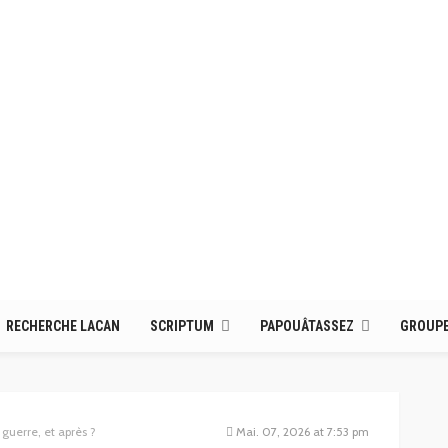
RECHERCHE LACAN
SCRIPTUM
PAPOUÂTASSEZ
GROUPE
a guerre, et après ?
Mai. 07, 2026 at 7:53 pm