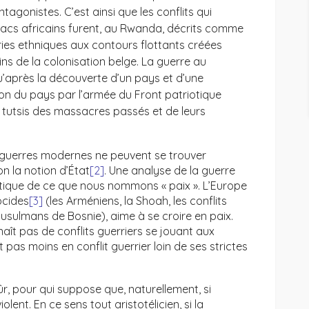
tagonistes. C’est ainsi que les conflits qui
Lacs africains furent, au Rwanda, décrits comme
ories ethniques aux contours flottants créées
ns de la colonisation belge. La guerre au
après la découverte d’un pays et d’une
ion du pays par l’armée du Front patriotique
tutsis des massacres passés et de leurs
s guerres modernes ne peuvent se trouver
n la notion d’État
[2]
. Une analyse de la guerre
ritique de ce que nous nommons « paix ». L’Europe
ocides
[3]
(les Arméniens, la Shoah, les conflits
sulmans de Bosnie), aime à se croire en paix.
ît pas de conflits guerriers se jouant aux
 pas moins en conflit guerrier loin de ses strictes
sûr, pour qui suppose que, naturellement, si
iolent. En ce sens tout aristotélicien, si la