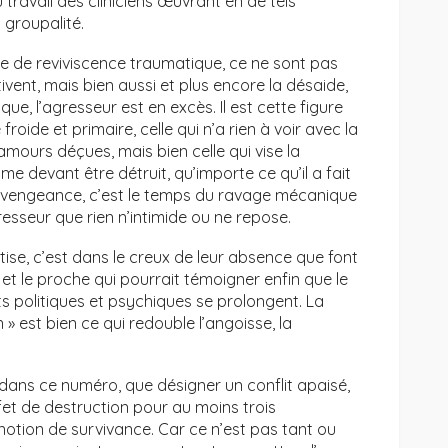
travail des cliniciens œuvrant en de tels
 groupalité.
 de reviviscence traumatique, ce ne sont pas
tivent, mais bien aussi et plus encore la désaide,
ue, l’agresseur est en excès. Il est cette figure
froide et primaire, celle qui n’a rien à voir avec la
amours déçues, mais bien celle qui vise la
me devant être détruit, qu’importe ce qu’il a fait
la vengeance, c’est le temps du ravage mécanique
esseur que rien n’intimide ou ne repose.
tise, c’est dans le creux de leur absence que font
et le proche qui pourrait témoigner enfin que le
ts politiques et psychiques se prolongent. La
 » est bien ce qui redouble l’angoisse, la
dans ce numéro, que désigner un conflit apaisé,
fet de destruction pour au moins trois
 notion de survivance. Car ce n’est pas tant ou