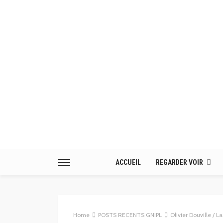
ACCUEIL
REGARDER VOIR
Home
POSTS RECENTS GNIPL
Olivier Douville / L