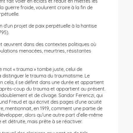
 fait voler en éclats et réduit en miettes les
 la guerre froide, voulurent croire à la fin de
rpétuelle.
d’un projet de paix perpétuelle à la hantise
795).
 et œuvrent dans des contextes politiques où
opulations menacées, meurtries, résistantes
le mot « trauma » tombe juste, celui de
à distinguer le trauma du traumatisme. Le
ela, il se définit dans une durée et appartient
’après-coup du trauma et appartient au présent.
dédoublement et de clivage. Sandor Ferenczi, qui
gmund Freud et qui écrivit des pages d’une acuité
e, mentionnait, en 1919, comment une partie de
développer, alors qu’une autre part d’elle-même
et détruite, mais prête à se réactiver.