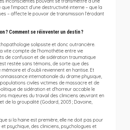
ces inconscientes pouvant se transmettre d’une
 que l’impact d’une destructivité interne – que la
es – affecte le pouvoir de transmission l’érodant
ion ? Comment se réinventer un destin ?
opathologie solipsiste et donc outrancière.
ra vite compte de l’homothétie entre vie
tats de confusion et de sidération traumatique
st restée sans témoins, de sorte que des
mémoire et d’oubli reviennent en hantise. Et
reconnaissance internationale du drame physique,
populations civiles victimes de massacre et de
litique de sidération et d’horreur accable le
ions majeures du travail des cliniciens œuvrant en
et de la groupalité (Godard, 2003 ; Davoine,
e si la haine est première, elle ne doit pas pour
e et psychique, des cliniciens, psychologues et