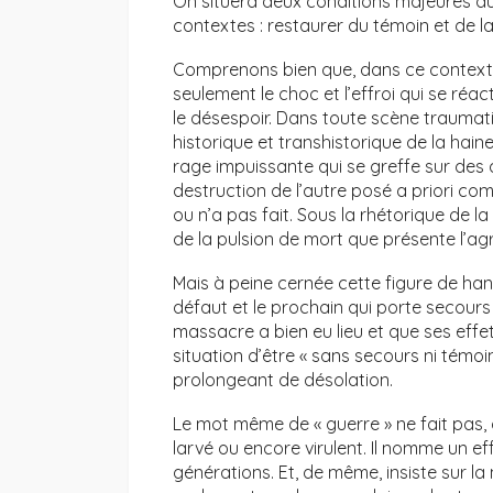
On situera deux conditions majeures du 
contextes : restaurer du témoin et de la
Comprenons bien que, dans ce contexte
seulement le choc et l’effroi qui se réac
le désespoir. Dans toute scène traumatiq
historique et transhistorique de la haine 
rage impuissante qui se greffe sur des 
destruction de l’autre posé a priori com
ou n’a pas fait. Sous la rhétorique de 
de la pulsion de mort que présente l’agr
Mais à peine cernée cette figure de han
défaut et le prochain qui porte secours 
massacre a bien eu lieu et que ses effe
situation d’être « sans secours ni témoin
prolongeant de désolation.
Le mot même de « guerre » ne fait pas, 
larvé ou encore virulent. Il nomme un ef
générations. Et, de même, insiste sur la