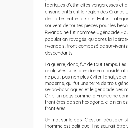
fabriques d’ethnicités vengeresses et an
ensanglantèrent la région des Grands 
des luttes entre Tutsis et Hutus, catég
souvent de toutes pièces pour les besoi
Rwanda ne fut nommée « génocide » qu’
population ravagés, qu’après la libérat
rwandais, front composé de survivants 
descendants.
La guerre, donc, fut de tout temps. Le
analysées sans prendre en considératio
ne peut pas non plus éviter l’analyse c
moderne, qui fut une terre de trois gén
serbo-bosniaques et le génocide des mu
Or, si un pays comme la France ne conna
frontières de son hexagone, elle n’en est
frontières.
Un mot sur la paix. C’est un idéal, bien 
l’homme est politique, il ne saurait être v