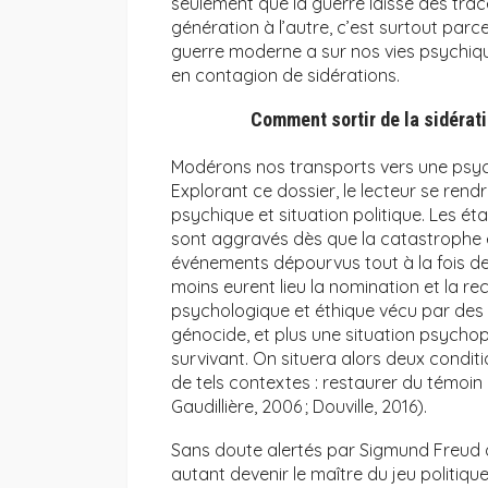
seulement que la guerre laisse des tra
génération à l’autre, c’est surtout parce
guerre moderne a sur nos vies psychiqu
en contagion de sidérations.
Comment sortir de la sidérat
Modérons nos transports vers une psych
Explorant ce dossier, le lecteur se rend
psychique et situation politique. Les é
sont aggravés dès que la catastrophe e
événements dépourvus tout à la fois de 
moins eurent lieu la nomination et la 
psychologique et éthique vécu par des 
génocide, et plus une situation psychopo
survivant. On situera alors deux condit
de tels contextes : restaurer du témoin 
Gaudillière, 2006 ; Douville, 2016).
Sans doute alertés par Sigmund Freud qu
autant devenir le maître du jeu politiqu