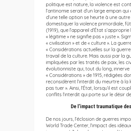
politique est nature, la violence est cont
l’antinomie serait d’un large empan qui 
d’une telle option se heurte à une autre 
domestiquer la violence primordiale, fû
(1919), que l’appareil d’État s’approprie
« légitime » ne signifie pas « juste ». S
« civilisation » et de « culture ». La guer
« Considérations actuelles sur la guerre
travail de la culture. Mais aussi par la g
impliquées par les traités de paix, les ci
évolutionniste qui, tout du long, innerve
« Considérations » de 1915, rédigées d
reconsidèrent l’interdit du meurtre à la l
pas tuer ». Ainsi, l’État, lorsqu’il est co
conflits l’interdit qui porte sur le désir de
De l’impact traumatique de
De nos jours, l’éclosion de guerres impor
World Trade Center, l’impact des idéau