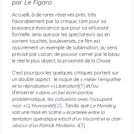
par
Le Figaro
.
Accueilli, à de rares réserves près, très
favorablement par la critique, tant pour sa
puissance évocatrice que pour sa virtuosité
formelle, ainsi que par les spectateurs qui en
sortent touchés, bouleversés, ce film est
assurément un exemple de sublimation, au sens
précisé par Lacan, de pouvoir cerner par le beau
le réel le plus abject, la proximité de la Chose.
C’est pourquoi les quelques critiques portent sur
un double aspect : le risque de
« mêler l’empathie
et la réprobation »
(
Libération
)
[1]
et/ou
d’enserrer
« dans un bel écrin parfois
problématique, les collusions avec l’occupant
nazi. »
(
L’Humanité
)
[2]
… Tandis que
Le Monde
y
voit une mise en scène
« écartelée entre la
tentation opératique kitsch d’un Visconti et le clair-
obscur d’un Patrick Modiano. »
[
3
]