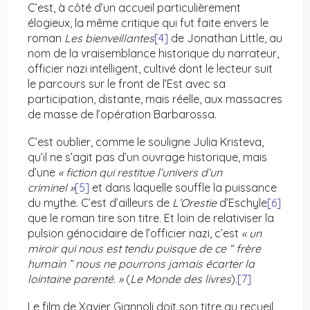
C’est, à côté d’un accueil particulièrement
élogieux, la même critique qui fut faite envers le
roman
Les bienveillantes
[4]
de Jonathan Little, au
nom de la vraisemblance historique du narrateur,
officier nazi intelligent, cultivé dont le lecteur suit
le parcours sur le front de l’Est avec sa
participation, distante, mais réelle, aux massacres
de masse de l’opération Barbarossa.
C’est oublier, comme le souligne Julia Kristeva,
qu’il ne s’agit pas d’un ouvrage historique, mais
d’une
« fiction qui restitue l’univers d’un
criminel »
[5]
et dans laquelle souffle la puissance
du mythe. C’est d’ailleurs de
L’Orestie
d’Eschyle
[6]
que le roman tire son titre. Et loin de relativiser la
pulsion génocidaire de l’officier nazi, c’est
« un
miroir qui nous est tendu puisque de ce “ frère
humain ” nous ne pourrons jamais écarter la
lointaine parenté. »
(
Le Monde des livres
).
[7]
Le film de Xavier Giannoli doit son titre au recueil