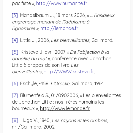
pacifiste »,
http://www.humanité.fr
[3]
Mandelbaum J., 18 mars 2026,
« … l’insidieux
engrenage menant de l’idéalisme à
l’ignominie »
,
http://lemonde.fr
[4]
Little J., 2006,
Les bienveillantes,
Gallimard.
[5]
Kristeva J, avril 2007
« De l’abjection à la
banalité du mal »,
conférence avec Jonathan
Little à propos de son livre
Les
bienveillantes
,
http://WWW.kristeva.fr
,
[6]
Eschyle, -458,
L’Orestie
, Gallimard, 1964.
[7]
Blumenfeld S., 01/0902006, « Les bienveillantes
de Jonathan Little : nos frères humains les
bourreaux »,
http://www.lemonde.fr
[8]
Hugo V., 1840,
Les rayons et les ombres
,
nrf/Gallimard, 2002.