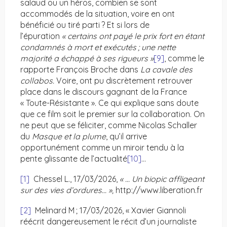
salaud ou un héros, combien se sont
accommodés de la situation, voire en ont
bénéficié ou tiré parti ? Et si lors de
l’épuration
« certains ont payé le prix fort en étant
condamnés à mort et exécutés
; une nette
majorité a échappé à ses rigueurs »
[9]
, comme le
rapporte François Broche dans
La cavale des
collabos.
Voire, ont pu discrètement retrouver
place dans le discours gagnant de la France
« Toute-Résistante ». Ce qui explique sans doute
que ce film soit le premier sur la collaboration. On
ne peut que se féliciter, comme Nicolas Schaller
du
Masque et la plume
, qu’il arrive
opportunément comme un miroir tendu à la
pente glissante de l’actualité
[10]
…
[1]
Chessel L., 17/03/2026,
« … Un biopic affligeant
sur des vies d’ordures… »,
http://www.liberation.fr
[2]
Melinard M ; 17/03/2026, « Xavier Giannoli
réécrit dangereusement le récit d’un journaliste