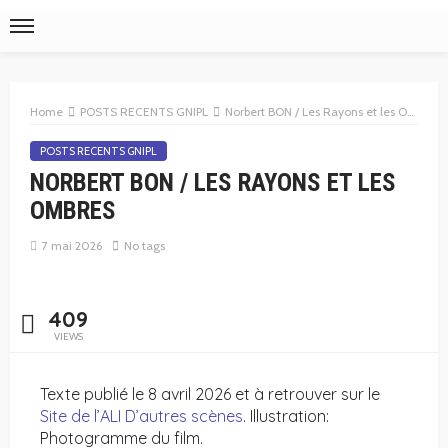
Home
POSTS RECENTS GNIPL
Norbert BON / Les Rayons et les Ombres
POSTS RECENTS GNIPL
NORBERT BON / LES RAYONS ET LES
OMBRES
7 mai 2026
No tags
409
VIEWS
Texte publié le 8 avril 2026 et à retrouver sur le
Site de l’ALI D’autres scènes
. Illustration:
Photogramme du film.