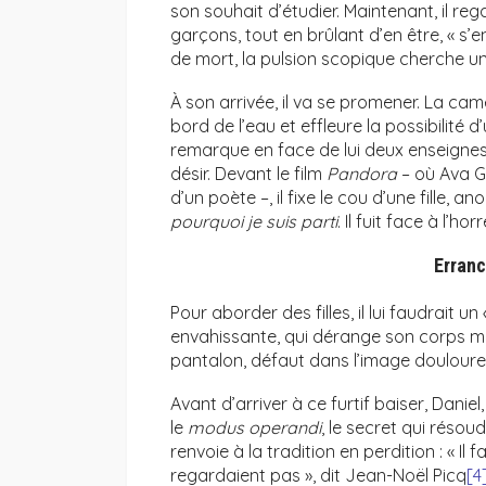
son souhait d’étudier. Maintenant, il re
garçons, tout en brûlant d’en être, « s’
de mort, la pulsion scopique cherche un 
À son arrivée, il va se promener. La cam
bord de l’eau et effleure la possibilité d’
remarque en face de lui deux enseignes –
désir. Devant le film
Pandora
– où Ava G
d’un poète –, il fixe le cou d’une fille, 
pourquoi je suis parti
. Il fuit face à l’ho
Erran
Pour aborder des filles, il lui faudrait u
envahissante, qui dérange son corps mal 
pantalon, défaut dans l’image doulour
Avant d’arriver à ce furtif baiser, Danie
le
modus operandi
, le secret qui résoud
renvoie à la tradition en perdition : « Il 
regardaient pas », dit Jean-Noël Picq
[4