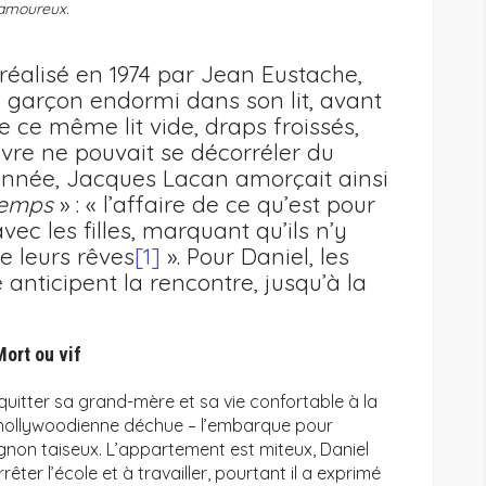
 amoureux.
m réalisé en 1974 par Jean Eustache,
e garçon endormi dans son lit, avant
 ce même lit vide, draps froissés,
ivre ne pouvait se décorréler du
nnée, Jacques Lacan amorçait ainsi
ntemps
» : « l’affaire de ce qu’est pour
vec les filles, marquant qu’ils n’y
e leurs rêves
[1]
». Pour Daniel, les
e anticipent la rencontre, jusqu’à la
Mort ou vif
quitter sa grand-mère et sa vie confortable à la
r hollywoodienne déchue – l’embarque pour
non taiseux. L’appartement est miteux, Daniel
êter l’école et à travailler, pourtant il a exprimé