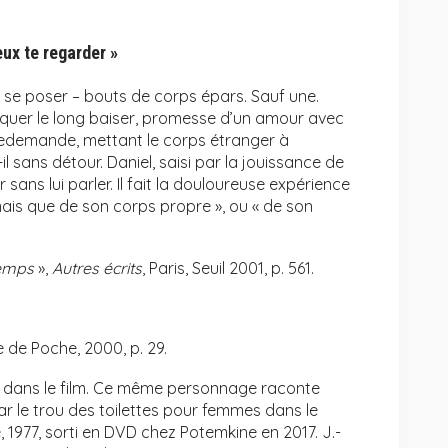
eux te regarder »
 se poser – bouts de corps épars. Sauf une.
oquer le long baiser, promesse d’un amour avec
en redemande, mettant le corps étranger à
-il sans détour. Daniel, saisi par la jouissance de
 sans lui parler. Il fait la douloureuse expérience
jamais que de son corps propre », ou « de son
temps
»,
Autres écrits
, Paris, Seuil 2001, p. 561.
re de Poche, 2000, p. 29.
e dans le film. Ce même personnage raconte
ar le trou des toilettes pour femmes dans le
1977, sorti en DVD chez Potemkine en 2017. J.-