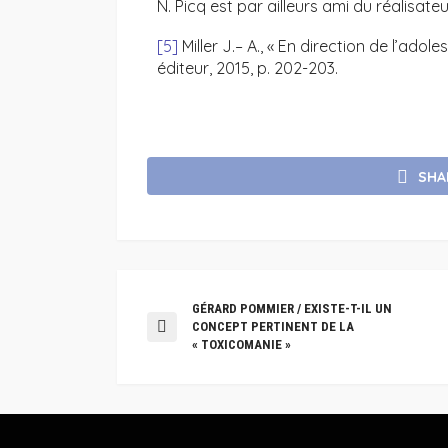
N. Picq est par ailleurs ami du réalisat
[5]
Miller J.– A., « En direction de l’adol
éditeur, 2015, p. 202-203.
SHA
GÉRARD POMMIER / EXISTE-T-IL UN
CONCEPT PERTINENT DE LA
« TOXICOMANIE »