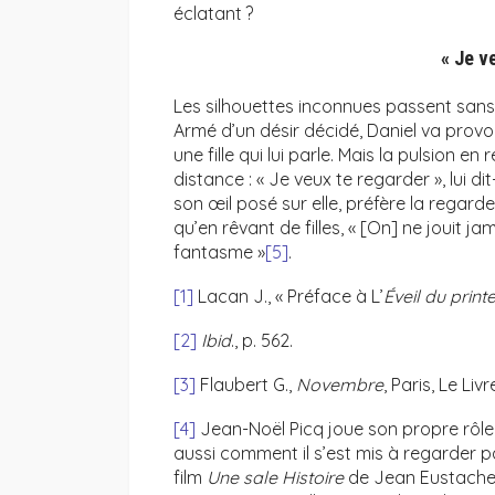
éclatant ?
« Je v
Les silhouettes inconnues passent sans
Armé d’un désir décidé, Daniel va prov
une fille qui lui parle. Mais la pulsion 
distance : « Je veux te regarder », lui dit
son œil posé sur elle, préfère la regarder
qu’en rêvant de filles, « [On] ne jouit 
fantasme »
[5]
.
[1]
Lacan J., « Préface à L’
Éveil du prin
[2]
Ibid
., p. 562.
[3]
Flaubert G.,
Novembre
, Paris, Le Liv
[4]
Jean-Noël Picq joue son propre rôl
aussi comment il s’est mis à regarder p
film
Une sale Histoire
de Jean Eustache, 