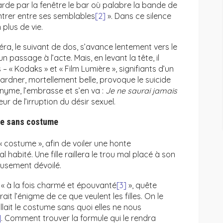
garde par la fenêtre le bar où palabre la bande de
entrer entre ses semblables
[2]
». Dans ce silence
plus de vie.
éra, le suivant de dos, s’avance lentement vers le
un passage à l’acte. Mais, en levant la tête, il
 « Kodaks » et « Film Lumière », signifiants d’un
ardner, mortellement belle, provoque le suicide
anonyme, l’embrasse et s’en va :
Je ne saurai jamais
rreur de l’irruption du désir sexuel.
ce sans costume
n « costume », afin de voiler une honte
habité. Une fille raillera le trou mal placé à son
eusement dévoilé.
l, « à la fois charmé et épouvanté
[3]
», quête
rait l’énigme de ce que veulent les filles. On le
fallait le costume sans quoi elles ne nous
]
. Comment trouver la formule qui le rendra