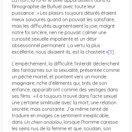
La mort, la foi et le sexe apparaissent dans la
filmographie de Buñuel avec toute leur
puissance : « Les plaisirs toujours désirés étaient
mieux savourés quand on pouvait les satisfaire,
mais les difficultés augmentaient la joie, malgré
notre foi sincère, rien ne pouvait calmer une
curiosité sexuelle impatiente et un désir
obsessionnel permanent. La vertu la plus
excellente, nous disaient-ils, est la chasteté »
[3]
.
L’empêchement, la difficulté, l’interdit déclenchent
des fantasmes sur la sexualité, présentée comme
un péché mortel, et pointent vers un monde
imaginaire, riche d’éléments qui, tirés de son
enfance, apparaîtront comme des vestiges dans
ses films : « Il a toujours trouvé dans l’acte sexuel
une certaine similitude avec la mort, une relation
secrète, mais constante. J’ai même tenté de
traduire en images ce sentiment inexplicable,
dans
Un chien andalou
, lorsque l’homme caresse
les seins nus de la femme et que, soudain, son