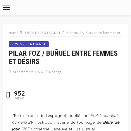
Home
POSTS RECENTS GNIPL
Pilar Foz / Buñuel entre femmes et désirs
POSTS RECENTS GNIPL
PILAR FOZ / BUÑUEL ENTRE FEMMES
ET DÉSIRS
24 septembre 2024
No tags
952
VIEWS
Texte traduit de l’espagnol, publié sur
El Psicoanalytic
numéro 29.
Illustration: scène de tournage de
Belle de
jour
1967,
Catherine Deneuve et Luis Buñuel.