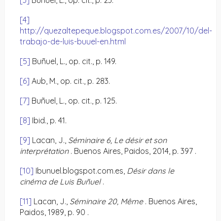
[3]
Buñuel, L., op. cit., p. 23.
[4]
http://quezaltepeque.blogspot.com.es/2007/10/del-
trabajo-de-luis-buuel-en.html
[5]
Buñuel, L., op. cit., p. 149.
[6]
Aub, M., op. cit., p. 283.
[7]
Buñuel, L., op. cit., p. 125.
[8]
Ibid., p. 41.
[9]
Lacan, J.,
Séminaire 6, Le désir et son
interprétation
. Buenos Aires, Paidos, 2014, p. 397 .
[10]
Ibunuel.blogspot.com.es,
Désir dans le
cinéma de Luis Buñuel
.
[11]
Lacan, J.,
Séminaire 20, Même
. Buenos Aires,
Paidos, 1989, p. 90 .