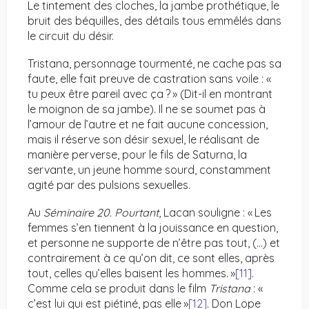
Le tintement des cloches, la jambe prothétique, le
bruit des béquilles, des détails tous emmêlés dans
le circuit du désir.
Tristana, personnage tourmenté, ne cache pas sa
faute, elle fait preuve de castration sans voile : «
tu peux être pareil avec ça ? » (Dit-il en montrant
le moignon de sa jambe). Il ne se soumet pas à
l’amour de l’autre et ne fait aucune concession,
mais il réserve son désir sexuel, le réalisant de
manière perverse, pour le fils de Saturna, la
servante, un jeune homme sourd, constamment
agité par des pulsions sexuelles.
Au
Séminaire 20. Pourtant
, Lacan souligne : « Les
femmes s’en tiennent à la jouissance en question,
et personne ne supporte de n’être pas tout, (…) et
contrairement à ce qu’on dit, ce sont elles, après
tout, celles qu’elles baisent les hommes. »
[11]
.
Comme cela se produit dans le film
Tristana
: «
c’est lui qui est piétiné, pas elle »
[12]
. Don Lope