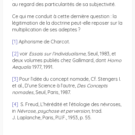
au regard des particularités de sa subjectivité.
Ce qui me conduit à cette dernière question : la
légitimation de la doctrine peut-elle reposer sur la
multiplication de ses adeptes ?
[1]
Aphorisme de Charcot.
[2]
voir
Essais sur l’individualisme,
Seuil, 1983, et
deux volumes publiés chez Gallimard, dont
Homo
Aequalis
1977, 1991.
[3]
Pour l’idée du concept nomade, Cf. Stengers I.
et al., D’une Science à l’autre,
Des Concepts
nomades
, Seuil, Paris, 1987.
[4]
S. Freud, L’hérédité et l’étiologie des névroses
,
in
Névrose,
psychose et perversion,
trad.
J. Laplanche, Paris, P.U.F., 1953, p. 55.