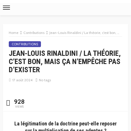
Home
Contributions
Jean-Louis Rinaldini / La théorie, c’est bon, mais ça n’empêche pas d’exister
CONTRIBUTIONS
JEAN-LOUIS RINALDINI / LA THÉORIE,
C’EST BON, MAIS ÇA N’EMPÊCHE PAS
D’EXISTER
17 août 2024
No tags
928
VIEWS
La légitimation de la doctrine peut-elle reposer
sur la multiplication de ses adeptes ?