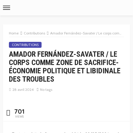
Home
Contributions
Amador Fernández-Savater / Le corps comme zone de sacrifice-économie politique et libidinale des troubles
CONTRIBUTIONS
AMADOR FERNÁNDEZ-SAVATER / LE
CORPS COMME ZONE DE SACRIFICE-
ÉCONOMIE POLITIQUE ET LIBIDINALE
DES TROUBLES
28 avril 2024
No tags
701
VIEWS