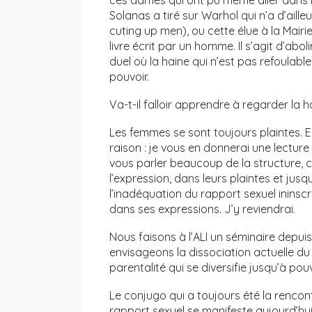
ces dames qui ont pu même aller dans le 
Solanas a tiré sur Warhol qui n’a d’aille
cuting up men), ou cette élue à la Mairie 
livre écrit par un homme. Il s’agit d’abo
duel où la haine qui n’est pas refoulabl
pouvoir.
Va-t-il falloir apprendre à regarder la
Les femmes se sont toujours plaintes. El
raison : je vous en donnerai une lectur
vous parler beaucoup de la structure, c
l’expression, dans leurs plaintes et jusq
l’inadéquation du rapport sexuel inins
dans ses expressions. J’y reviendrai.
Nous faisons à l’ALI un séminaire depuis
envisageons la dissociation actuelle d
parentalité qui se diversifie jusqu’à pou
Le conjugo qui a toujours été la rencon
rapport sexuel se manifeste aujourd’hui