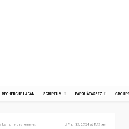
RECHERCHE LACAN
SCRIPTUM
PAPOUÂTASSEZ
GROUPE
 La haine des femmes
Mar. 25, 2024 at 11:15 am