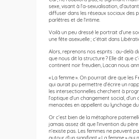
sexe, visant à l’a-sexualisation, d’autan
diffuser dans les réseaux sociaux des p
parlêtres et de l’intime.
Voilà un peu dressé le portrait d’une so
une fête asexuelle ; c’était dans Libératio
Alors, reprenons nos esprits : au-delà d
que nous dit la structure ? Elle dit que c
continent noir freudien, Lacan nous anno
« La femme ». On pourrait dire que les F
qui aurait pu permettre d’écrire un rapp
les intersectionnelles cherchent à progr
l’optique d’un changement social, d’un a
menacées en appellent au lynchage du
Or c’est bien de la métaphore paternell
jamais assez dit que l’invention du père
n’existe pas. Les femmes ne peuvent pas
autour d’un signifiant « La femme » qui