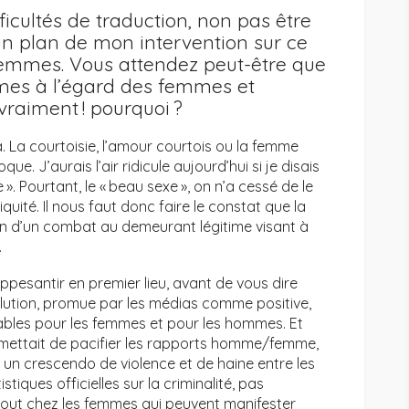
ficultés de traduction, non pas être
un plan de mon intervention sur ce
 femmes. Vous attendez peut-être que
mes à l’égard des femmes et
raiment ! pourquoi ?
La courtoisie, l’amour courtois ou la femme
ue. J’aurais l’air ridicule aujourd’hui si je disais
. Pourtant, le « beau sexe », on n’a cessé de le
quité. Il nous faut donc faire le constat que la
ion d’un combat au demeurant légitime visant à
.
appesantir en premier lieu, avant de vous dire
ution, promue par les médias comme positive,
ables pour les femmes et pour les hommes. Et
ermettait de pacifier les rapports homme/femme,
ce un crescendo de violence et de haine entre les
stiques officielles sur la criminalité, pas
out chez les femmes qui peuvent manifester