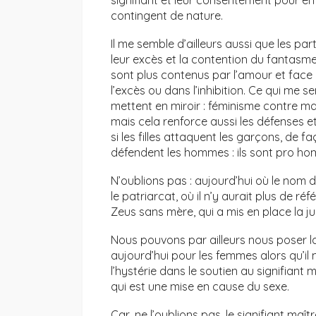
signifiant et leur consentement pour en ê
contingent de nature.
Il me semble d’ailleurs aussi que les p
leur excès et la contention du fantas
sont plus contenus par l’amour et face
l’excès ou dans l’inhibition. Ce qui me s
mettent en miroir : féminisme contre ma
mais cela renforce aussi les défenses et
si les filles attaquent les garçons, de fa
défendent les hommes : ils sont pro hom
N’oublions pas : aujourd’hui où le nom d
le patriarcat, où il n’y aurait plus de réf
Zeus sans mère, qui a mis en place la j
Nous pouvons par ailleurs nous poser la 
aujourd’hui pour les femmes alors qu’i
l’hystérie dans le soutien au signifiant 
qui est une mise en cause du sexe.
Car, ne l’oublions pas, le signifiant maî