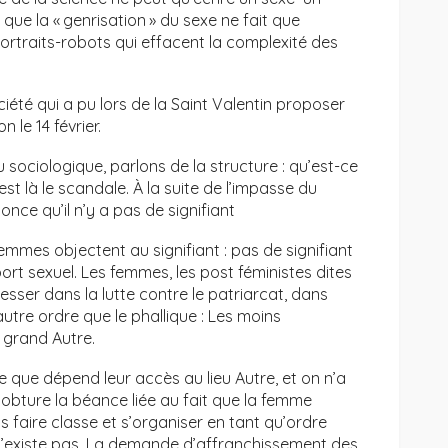
t que la « genrisation » du sexe ne fait que
ortraits-robots qui effacent la complexité des
ciété qui a pu lors de la Saint Valentin proposer
n le 14 février.
u sociologique, parlons de la structure : qu’est-ce
’est là le scandale. À la suite de l’impasse du
nce qu’il n’y a pas de signifiant
emmes objectent au signifiant : pas de signifiant
ort sexuel. Les femmes, les post féministes dites
esser dans la lutte contre le patriarcat, dans
utre ordre que le phallique : Les moins
 grand Autre.
e que dépend leur accès au lieu Autre, et on n’a
 obture la béance liée au fait que la femme
 faire classe et s’organiser en tant qu’ordre
 n’existe pas. La demande d’affranchissement des