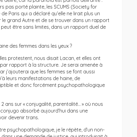
délire, car la paranoïa est parfois délirante :
urs pas porté plainte, les SCUMS (Society for
de Paris qui a déclaré qu’elle ne lirait plus un
lir le grand Autre et de se trouver dans un rapport
e peut être sans limites, dans un rapport duel de
 haine des femmes dans les yeux ?
les protestent, nous disait Lacan, et elles ont
e par rapport à la structure. Je serai amenée à
ar j’ajouterai que les femmes se font aussi
u’à leurs manifestations de haine, de
criptible et donc forcément psychopathologique
 2 ans sur « conjugalité, parentalité… » où nous
u conjugo absorbé aujourd’hui dans une
voir devenir trans.
tre psychopathologique, je le répète, d’un non-
 dans une demande de justice, qui introduirait à