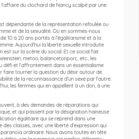
f. l’affaire du clochard de Nancy scalpé par une
e est dépendante de la représentation refoulée ou
 femme et de la sexualité. Où en sommes-nous
e 10 à 20 ans portés à l’égalitarisme et à la
mme. Aujourd’hui la liberté sexuelle introduite
n est sur la scène du social. Et ce social fait
Weinstein, metoo, balancetonporc, etc., les
 défi et l’affrontement dans un essentialisme
er faire tourner la question du désir autour de
ssibilité de la reconnaissance d’un sexe par l’autre.
hui, les femmes qui en appellent à un don, à une
souvent, à des demandes de réparations qui
tique, et qui passent par la désignation haineuse
ication égalitaire qui se reprend dans une
e des classes, avec une liberté d’expression qui
 paranoïa ordinaire. Nous avons toutes en tête