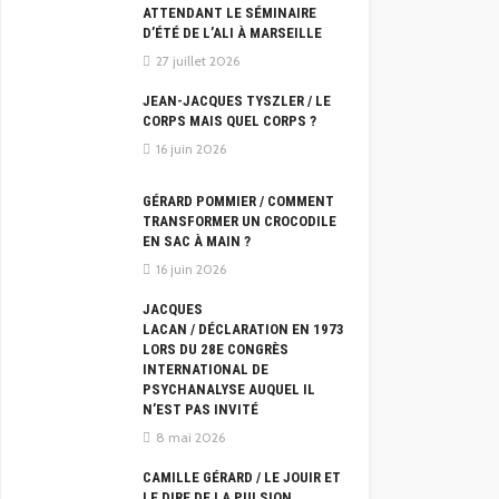
ATTENDANT LE SÉMINAIRE
D’ÉTÉ DE L’ALI À MARSEILLE
27 juillet 2026
JEAN-JACQUES TYSZLER / LE
CORPS MAIS QUEL CORPS ?
16 juin 2026
GÉRARD POMMIER / COMMENT
TRANSFORMER UN CROCODILE
EN SAC À MAIN ?
16 juin 2026
JACQUES
LACAN / DÉCLARATION EN 1973
LORS DU 28E CONGRÈS
INTERNATIONAL DE
PSYCHANALYSE AUQUEL IL
N’EST PAS INVITÉ
8 mai 2026
CAMILLE GÉRARD / LE JOUIR ET
LE DIRE DE LA PULSION