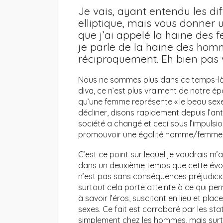
Je vais, ayant entendu les dif
elliptique, mais vous donner 
que j’ai appelé la haine des
je parle de la haine des hom
réciproquement. Eh bien pas v
Nous ne sommes plus dans ce temps-là. 
diva, ce n’est plus vraiment de notre époq
qu’une femme représente « le beau sexe »
décliner, disons rapidement depuis l’anti
société a changé et ceci sous l’impuls
promouvoir une égalité homme/femme
C’est ce point sur lequel je voudrais m’
dans un deuxième temps que cette évol
n’est pas sans conséquences préjudici
surtout cela porte atteinte à ce qui p
à savoir l’éros, suscitant en lieu et pla
sexes. Ce fait est corroboré par les stati
simplement chez les hommes, mais surt