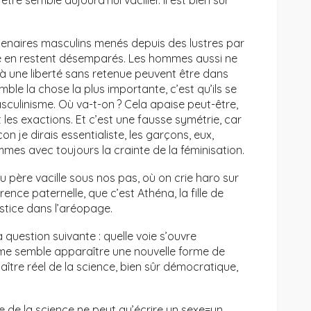
tre semble aujourd’hui vaciller. Il est bien sûr
artenaires masculins menés depuis des lustres par
me en restent désemparés. Les hommes aussi ne
 à une liberté sans retenue peuvent être dans
emble la chose la plus importante, c’est qu’ils se
sculinisme. Où va-t-on ? Cela apaise peut-être,
 les exactions. Et c’est une fausse symétrie, car
çon je dirais essentialiste, les garçons, eux,
mes avec toujours la crainte de la féminisation.
u père vacille sous nos pas, où on crie haro sur
érence paternelle, que c’est Athéna, la fille de
ustice dans l’aréopage.
question suivante : quelle voie s’ouvre
l me semble apparaître une nouvelle forme de
maître réel de la science, bien sûr démocratique,
tre de la science ne peut qu’écrire un sexe=un