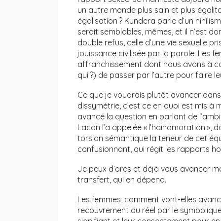
un autre monde plus sain et plus égalita
égalisation ? Kundera parle d’un nihilism
serait semblables, mêmes, et il n’est do
double refus, celle d’une vie sexuelle pr
jouissance civilisée par la parole. Les 
affranchissement dont nous avons à conn
qui ?) de passer par l’autre pour faire leu
Ce que je voudrais plutôt avancer dans
dissymétrie, c’est ce en quoi est mis 
avancé la question en parlant de l’amb
Lacan l’a appelée « l’hainamoration »,
torsion sémantique la teneur de cet équ
confusionnant, qui régit les rapports 
Je peux d’ores et déjà vous avancer mon
transfert, qui en dépend.
Les femmes, comment vont-elles avancer
recouvrement du réel par le symbolique 