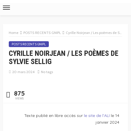
Home
POSTS RECENTS GNIPL
Cyrille Noirjean / Les poèmes de Sylvie Sellig
POSTS RECENTS GNIPL
CYRILLE NOIRJEAN / LES POÈMES DE
SYLVIE SELLIG
20 mars 2024
No tags
875
VIEWS
Texte publié en libre accès sur
le site de l’ALI
le 14
janvier 2024