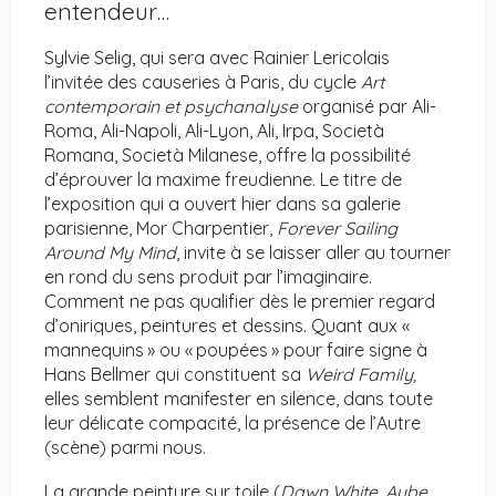
entendeur…
Sylvie Selig, qui sera avec Rainier Lericolais
l’invitée des causeries à Paris, du cycle
Art
contemporain et psychanalyse
organisé par Ali-
Roma, Ali-Napoli, Ali-Lyon, Ali, Irpa, Società
Romana, Società Milanese, offre la possibilité
d’éprouver la maxime freudienne. Le titre de
l’exposition qui a ouvert hier dans sa galerie
parisienne, Mor Charpentier,
Forever Sailing
Around My Mind
, invite à se laisser aller au tourner
en rond du sens produit par l’imaginaire.
Comment ne pas qualifier dès le premier regard
d’oniriques, peintures et dessins. Quant aux «
mannequins » ou « poupées » pour faire signe à
Hans Bellmer qui constituent sa
Weird Family,
elles semblent manifester en silence, dans toute
leur délicate compacité, la présence de l’Autre
(scène) parmi nous.
La grande peinture sur toile (
Dawn White
,
Aube