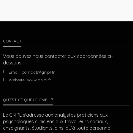
CONTACT
Vous pouvez nous contacter aux coordonnées ci-
dessous
Email:
contact@gnipl.fr
Website:
www.gnipl.fr
QU’EST-CE QUE LE GNIPL ?
Le GNiPL s'adresse aux analystes praticiens aux
psychologues cliniciens aux travailleurs sociaux,
enseignants, étudiants, ainsi qu’à toute personne