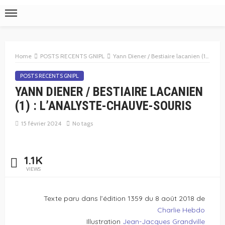
Home
POSTS RECENTS GNIPL
Yann Diener / Bestiaire lacanien (1) : L’analyste-chauve-souris
POSTS RECENTS GNIPL
YANN DIENER / BESTIAIRE LACANIEN
(1) : L’ANALYSTE-CHAUVE-SOURIS
15 février 2024
No tags
1.1K
VIEWS
Texte paru dans l’édition 1359 du 8 août 2018 de
Charlie Hebdo
Illustration
Jean-Jacques Grandville