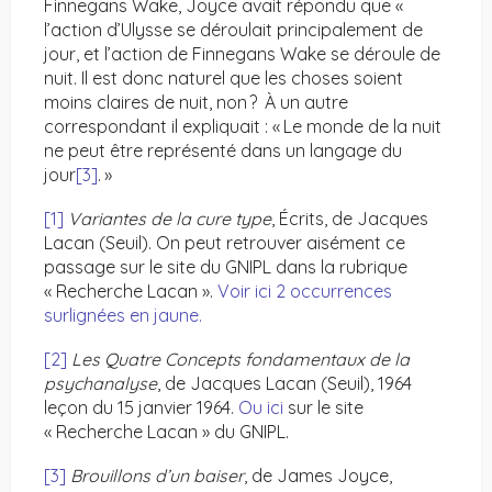
Finnegans Wake, Joyce avait répondu que «
l’action d’Ulysse se déroulait principalement de
jour, et l’action de Finnegans Wake se déroule de
nuit. Il est donc naturel que les choses soient
moins claires de nuit, non ? À un autre
correspondant il expliquait : « Le monde de la nuit
ne peut être représenté dans un langage du
jour
[3]
. »
[1]
Variantes de la cure type
, Écrits, de Jacques
Lacan (Seuil). On peut retrouver aisément ce
passage sur le site du GNIPL dans la rubrique
« Recherche Lacan ».
Voir ici 2 occurrences
surlignées en jaune.
[2]
Les Quatre Concepts fondamentaux de la
psychanalyse
, de Jacques Lacan (Seuil), 1964
leçon du 15 janvier 1964.
Ou ici
sur le site
« Recherche Lacan » du GNIPL.
[3]
Brouillons d’un baiser
, de James Joyce,