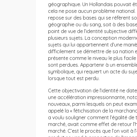
géographique. Un Hollandais pouvait êt
cela ne pose aucun problème national. La
repose sur des bases qui se réfèrent soi
géographie ou du sang, soit à des bases 
point de vue de l’identité subjective dif
plusieurs sujets. La conception moderne
sujets qui lui appartiennent d’une mani
difficilement se démettre de sa nation 
présente comme le niveau le plus facile 
sont perdues. Appartenir à un ensemble 
symbolique, qui requiert un acte du sujet
lorsque tout est perdu.
Cette objectivation de l’identité ne dat
une accélération impressionnante, not
nouveaux, parmi lesquels on peut exami
appelé la « fétichisation de la marchand
a voulu souligner comment l’égalité de 
marché, avait comme effet de retour l’h
marché. C’est le procès que l’on voit à 