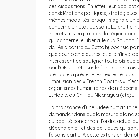
ces dispositions. En effet, leur applic
considérations politiques, stratégiques
mêmes modalités lorsqu’il s’agira d’un é
concerné un état puissant. Le droit d’i
intérêts mis en jeu dans la région conc
qui concerne le Libéria, le sud Soudan, l
de l’Asie centrale… Cette hypocrisie po
que pour bien d’autres, et elle n’invalid
intéressant de souligner toutefois que 
par l’ONU l’a été sur le fond d’une crois
idéologie a précédé les textes légaux. 
l’impulsion des « French Doctors », c’est
organismes humanitaires de médecins fr
Ethiopie, au Chili, au Nicaragua (etc)…
La croissance d’une « idée humanitaire »
demander dans quelle mesure elle ne se
culpabilité concernant l’ordre actuel 
dépend en effet des politiques qui so
faisons partie. A cette extension de notr