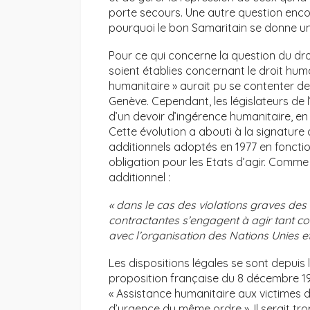
porte secours. Une autre question encor
pourquoi le bon Samaritain se donne un te
Pour ce qui concerne la question du droit
soient établies concernant le droit huma
humanitaire » aurait pu se contenter de
Genève. Cependant, les législateurs de l
d’un devoir d’ingérence humanitaire, en g
Cette évolution a abouti à la signatur
additionnels adoptés en 1977 en fonctio
obligation pour les Etats d’agir. Comme 
additionnel :
« dans le cas des violations graves des
contractantes s’engagent à agir tant c
avec l’organisation des Nations Unies e
Les dispositions légales se sont depuis
proposition française du 8 décembre 1988
« Assistance humanitaire aux victimes d
d’urgence du même ordre ». Il serait tr