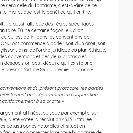
e sera celle du fantasme, c’est-à-dire de ce
l mal et quel est le bénéfice qu’il en tire.
, il a aussi fallu que des règles spécifiques
nitaire. D’une certaine façon le « droit
 ce qui est défini dans les conventions de
’ONU ont commencé à parler, soit d’un droit, soit
lissant ainsi de l’ordre juridique au plan éthique.
e des conventions et des deux protocoles
n desquels on peut déduire qu’il existe une
le prescrit l’article 89 du premier protocole
 conventions et du présent protocole,
les parties
onjointement que
séparément en coopération
t
conformément à sa charte »
 largement affinées, puisque par exempte, sur
, a été votée la résolution 43.131 intitulée
es catastrophes naturelles et situation
op facile de commenter la relative hypocrisie de