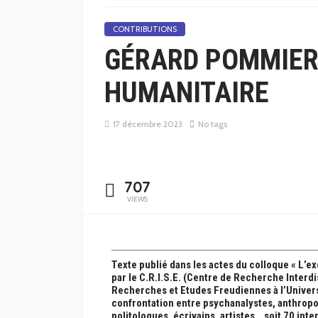
CONTRIBUTIONS
GÉRARD POMMIER 
HUMANITAIRE
17 décembre 2023
No tags
707
VIEWS
Texte publié dans les actes du colloque « L’ex
par le C.R.I.S.E. (Centre de Recherche Interdi
Recherches et Etudes Freudiennes à l’Univers
confrontation entre psychanalystes, anthropol
politologues, écrivains, artistes… soit 70 int