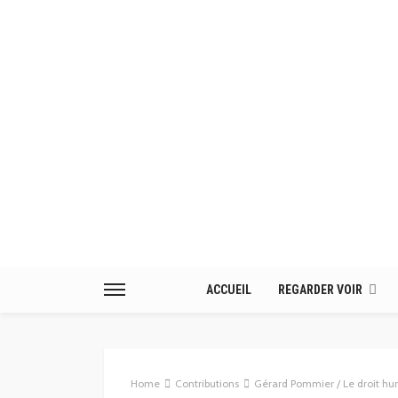
ACCUEIL
REGARDER VOIR
Home
Contributions
Gérard Pommier / Le droit hu