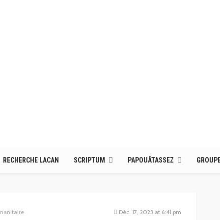
RECHERCHE LACAN
SCRIPTUM
PAPOUÂTASSEZ
GROUPE
manitaire
Déc. 17, 2023 at 6:41 pm