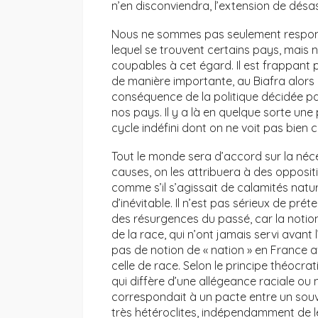
n’en disconviendra, l’extension de désa
Nous ne sommes pas seulement respons
lequel se trouvent certains pays, ma
coupables à cet égard. Il est frappant 
de manière importante, au Biafra alors 
conséquence de la politique décidée par
nos pays. Il y a là en quelque sorte un
cycle indéfini dont on ne voit pas bien 
Tout le monde sera d’accord sur la néce
causes, on les attribuera à des oppositi
comme s’il s’agissait de calamités natur
d’inévitable. Il n’est pas sérieux de pré
des résurgences du passé, car la notio
de la race, qui n’ont jamais servi avant l
pas de notion de « nation » en France a
celle de race. Selon le principe théocrat
qui diffère d’une allégeance raciale ou na
correspondait à un pacte entre un sou
très hétéroclites, indépendamment de le