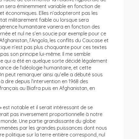
ation sera éminemment variable en fonction de
 et économiques. Elles n’adopteront pas les
tat militairement faible ou lorsque sera
ngérence humanitaire variera en fonction des
ernée et nul ne s’en soucie par exemple pour ce
’Afghanistan, l’Angola, les conflits du Caucase et
litique n’est pas plus choquante pour ces textes
e pas son principe lui-même. Il me semble
ce qui a été en quelque sorte décidé légalement
sance de l’idéologie humanitaire, et cette
On peut remarquer ainsi qu’elle a débuté sous
 à dire depuis l’intervention en 1968 des
ançais au Biafra puis en Afghanistan, en
 est notable et il serait intéressant de se
rait pas inversement proportionnelle à notre
du monde. Une partie grandissante du globe
nt menées par les grandes puissances dont nous
e politique sur la terre entière correspond, nul