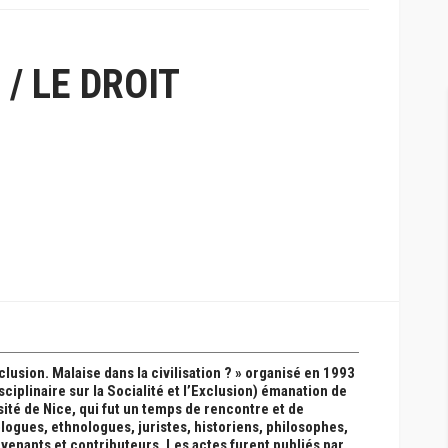
/ LE DROIT
clusion. Malaise dans la civilisation ? » organisé en 1993
sciplinaire sur la Socialité et l’Exclusion) émanation de
ité de Nice, qui fut un temps de rencontre et de
ogues, ethnologues, juristes, historiens, philosophes,
ervenants et contributeurs. Les actes furent publiés par