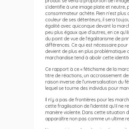
produit se vend à proportion de l’image i
s’identifie à une image plate et neutre,
consommateur achète. Rien n’est plus d
couleur de ses détenteurs, il sera toujou
égalité avec quiconque devant la marcha
peu plus égaux que d’autres, en ce qu’i
du point de vue de l’égalitarisme de pr
différences. Ce qui est nécessaire pou
devient de plus en plus problématique d
marchandise tend à abolir cette identit
Ce rapport à ce « fétichisme de la mar
titre de réactions, un accroissement de
raison inverse de l’universalisation du 
lequel se tourne des individus pour mar
Il n’y a pas de frontières pour les marc
cette fragilisation de l’identité qu’il ne
manière violente. Dans cette situation d’
apparaître non pas comme un ultime re