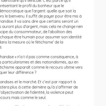
dentitaire qu’il véhicule. C’est parce qu’il
 présentant le profil du bonheur que le
émocratique que l’argent: quelle que soit la
rs le bienvenu. Il suffit de payer pour être mis à
ndise. Il va sans dire que certains seront un
ls auront plus d’argent, mais cela ne change rien
incipe du consommateur, de l’abolition des
r chaque être humain pour assumer son identité
ans la mesure où le fétichisme’ de la
é.
chandise » n’a t-il pas comme conséquence, à
s particularismes et des nationalismes, qui en
fétichisme apparaît comme le recours ultime vers
quer leur différence ?
handises et le marché. Et c’est par rapport à
 restera plus à cette dernière qu’à s’affirmer de
objectivation de l’identité, la violence peut
cours mais comme le seul.