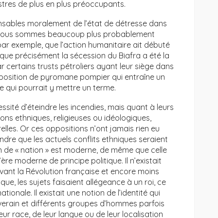
stres de plus en plus préoccupants.
ables moralement de l’état de détresse dans
is nous sommes beaucoup plus probablement
par exemple, que l’action humanitaire ait débuté
que précisément la sécession du Biafra a été la
 certains trusts pétroliers ayant leur siège dans
e position de pyromane pompier qui entraîne un
ce qui pourrait y mettre un terme.
ssité d’éteindre les incendies, mais quant à leurs
ons ethniques, religieuses ou idéologiques,
elles. Or ces oppositions n’ont jamais rien eu
tendre que les actuels conflits ethniques seraient
n de « nation » est moderne, de même que celle
’ère moderne de principe politique. Il n’existait
vant la Révolution française et encore moins
ique, les sujets faisaient allégeance à un roi, ce
tionale. Il existait une notion de l’identité qui
verain et différents groupes d’hommes parfois
ur race, de leur langue ou de leur localisation