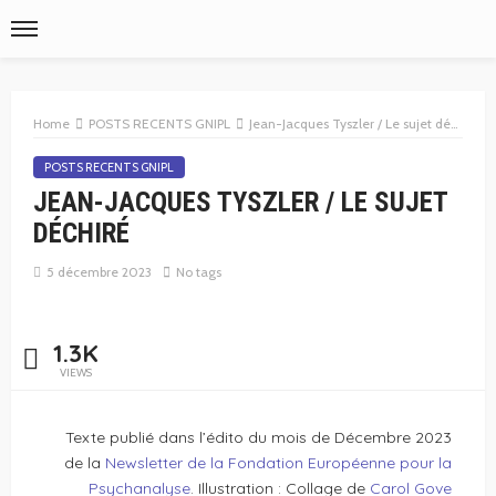
Home
POSTS RECENTS GNIPL
Jean-Jacques Tyszler / Le sujet déchiré
POSTS RECENTS GNIPL
JEAN-JACQUES TYSZLER / LE SUJET
DÉCHIRÉ
5 décembre 2023
No tags
1.3K
VIEWS
Texte publié dans l’édito du mois de Décembre 2023
de la
Newsletter de la Fondation Européenne pour la
Psychanalyse
. Illustration : Collage de
Carol Gove