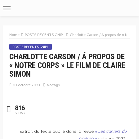
Home
POSTS RECENTS GNIPL
Charlotte Carson / Á propos de « Notre corps » le film de Claire Simon
POSTS RECENTS GNIPL
CHARLOTTE CARSON / Á PROPOS DE
« NOTRE CORPS » LE FILM DE CLAIRE
SIMON
10 octobre 2023
No tags
816
VIEWS
Extrait du texte publié dans la revue
« Les cahiers du
cinéma »
octobre 2023.