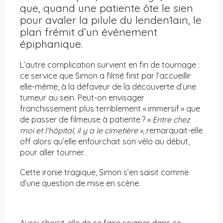
que, quand une patiente ôte le sien
pour avaler la pilule du lenden1ain, le
plan frémit d’un événement
épiphanique.
L’autre complication survient en fin de tournage :
ce service que Simon a filmé finit par l’accueillir
elle-même, à la défaveur de la découverte d’une
tumeur au sein. Peut-on envisager
franchissement plus terriblement « immersif » que
de passer de filmeuse à patiente ? «
Entre
che
z
moi
et
l
’hôpital,
il
y
a le
c
im
etière »,
remarquait-elle
off alors qu’elle enfourchait son vélo au début,
pour aller tourner.
Cette ironie tragique, Simon s’en saisit comme
d’une question de mise en scène.