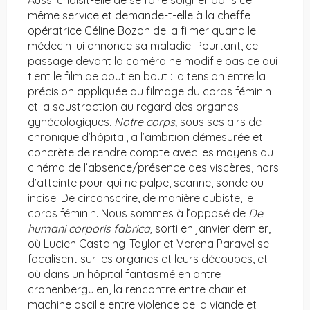
Aussi choisit-elle de se faire soigner dans ce
même service et demande-t-elle à la cheffe
opératrice Céline Bozon de la filmer quand le
médecin lui annonce sa maladie. Pourtant, ce
passage devant la caméra ne modifie pas ce qui
tient le film de bout en bout : la tension entre la
précision appliquée au filmage du corps féminin
et la soustraction au regard des organes
gynécologiques.
Notre
corps,
sous ses airs de
chronique d’hôpital, a l’ambition démesurée et
concrète de rendre compte avec les moyens du
cinéma de l’absence/présence des viscères, hors
d’atteinte pour qui ne palpe, scanne, sonde ou
incise. De circonscrire, de manière cubiste, le
corps féminin. Nous sommes à l’opposé de
De
humani
corporis
fabrica,
sorti en janvier dernier,
où Lucien Castaing-Taylor et Verena Paravel se
focalisent sur les organes et leurs découpes, et
où dans un hôpital fantasmé en antre
cronenberguien, la rencontre entre chair et
machine oscille entre violence de la viande et