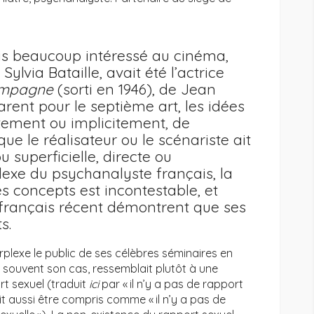
is beaucoup intéressé au cinéma,
lvia Bataille, avait été l’actrice
ampagne
(sorti en 1946), de Jean
rent pour le septième art, les idées
tement ou implicitement, de
e le réalisateur ou le scénariste ait
superficielle, directe ou
lexe du psychanalyste français, la
es concepts est incontestable, et
français récent démontrent que ses
s.
plexe le public de ses célèbres séminaires en
 souvent son cas, ressemblait plutôt à une
rt sexuel (traduit
ici
par « il n’y a pas de rapport
ait aussi être compris comme « il n’y a pas de