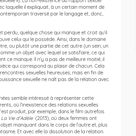
sexuelle »). La non-existence du rapport sexuel
ec laquelle il expliquait, à un certain moment de
contemporain traversé par le langage et, donc,
et perdu, quelque chose qui manque et croit qu’il
trouve celui qui le possède. Ainsi, dans le domaine
autre, ou plutôt une partie de cet autre (un sein, un
omme un objet avec lequel se satisfaire, ce qui
 ce manque. Il n’y a pas de meilleure moitié, il
 pièce qui correspond au plaisir de chacun. Cela
e rencontres sexuelles heureuses, mais en fin de
ouissance sexuelle ne naît pas de la relation avec
nées semble intéressé à représenter cette
ents, où l’inexistence des relations sexuelles
’est produit, par exemple, dans le film autrefois
n
La Vie d’Adèle
(2013), où deux femmes ont
l’objet manquant dans le corps de l’autre et, plus
tasme. Et avec elle la dissolution de la relation.