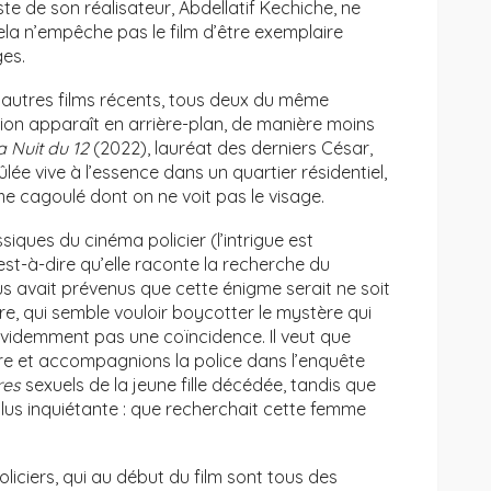
ste de son réalisateur, Abdellatif Kechiche, ne
cela n’empêche pas le film d’être exemplaire
ges.
 autres films récents, tous deux du même
stion apparaît en arrière-plan, de manière moins
a Nuit du 12
(2022), lauréat des derniers César,
brûlée vive à l’essence dans un quartier résidentiel,
e cagoulé dont on ne voit pas le visage.
siques du cinéma policier (l’intrigue est
est-à-dire qu’elle raconte la recherche du
s avait prévenus que cette énigme serait ne soit
ure, qui semble vouloir boycotter le mystère qui
 évidemment pas une coïncidence. Il veut que
re et accompagnions la police dans l’enquête
res
sexuels de la jeune fille décédée, tandis que
lus inquiétante : que recherchait cette femme
policiers, qui au début du film sont tous des