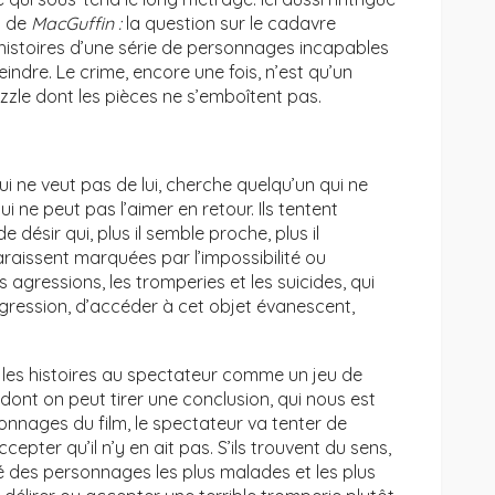
a de
MacGuffin :
la question sur le cadavre
 histoires d’une série de personnages incapables
teindre. Le crime, encore une fois, n’est qu’un
zle dont les pièces ne s’emboîtent pas.
 ne veut pas de lui, cherche quelqu’un qui ne
i ne peut pas l’aimer en retour. Ils tentent
désir qui, plus il semble proche, plus il
araissent marquées par l’impossibilité ou
es agressions, les tromperies et les suicides, qui
sgression, d’accéder à cet objet évanescent,
 les histoires au spectateur comme un jeu de
ont on peut tirer une conclusion, qui nous est
nnages du film, le spectateur va tenter de
cepter qu’il n’y en ait pas. S’ils trouvent du sens,
 des personnages les plus malades et les plus