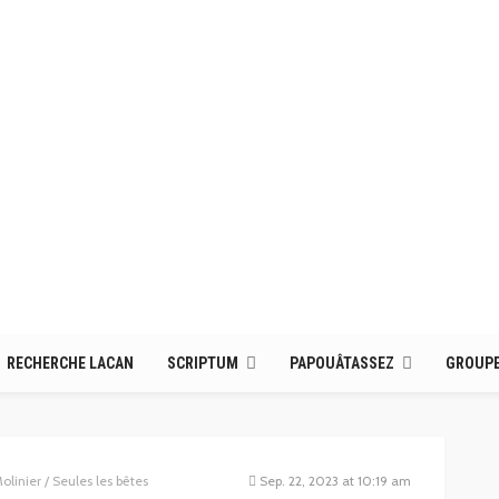
RECHERCHE LACAN
SCRIPTUM
PAPOUÂTASSEZ
GROUPE
inier / Seules les bêtes
Sep. 22, 2023 at 10:19 am