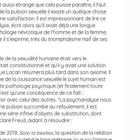
et aussi étrange que cela puisse paraître, il faut
la pulsion sexuelle il existe un quelque chose
e satisfaction. Il est impressionnant de lire ce
e, écrit alors qu’il avait déjà une longue
thologie névrotique de l’homme et de la femme,
 il s’exprime, très du triomphalisme naïf de ses
le de la sexualité humaine était vers le
ait constitutionnel et qu’il y avait une solution
ce que Lacan résumera plus tard dans son axiome. Il
e de la jouissance sexuelle le sujet humain est
oute pathologie psychique (et finalement toute
n’est qu’une conséquence de ce fait :
aisir avec celui des autres. “La psychanalyse nous
une pulsion succombe au refoulement, il est
 série infinie d’objets de substitution, dont
laré Freud, aidant à résoudre :
 de 2019,
Solo la bestias
, la question de la relation
qui sous-tend le long métrage. Ici aussi l’intrigue