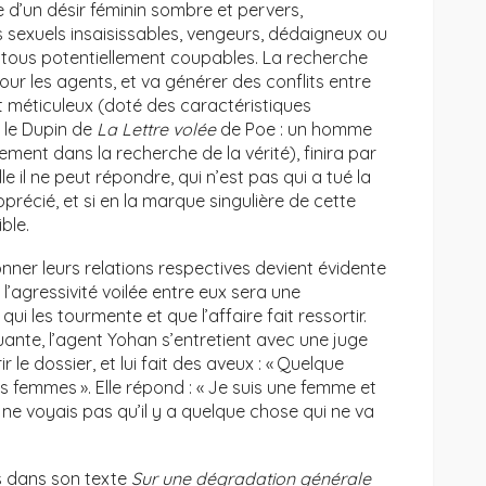
 d’un désir féminin sombre et pervers,
 sexuels insaisissables, vengeurs, dédaigneux ou
, tous potentiellement coupables. La recherche
ur les agents, et va générer des conflits entre
t méticuleux (doté des caractéristiques
 le Dupin de
La Lettre volée
de Poe : un homme
ment dans la recherche de la vérité), finira par
e il ne peut répondre, qui n’est pas qui a tué la
 apprécié, et si en la marque singulière de cette
ble.
ionner leurs relations respectives devient évidente
l’agressivité voilée entre eux sera une
ui les tourmente et que l’affaire fait ressortir.
nte, l’agent Yohan s’entretient avec une juge
 le dossier, et lui fait des aveux : « Quelque
 femmes ». Elle répond : « Je suis une femme et
je ne voyais pas qu’il y a quelque chose qui ne va
ns dans son texte
Sur une dégradation générale