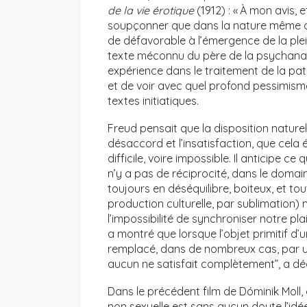
de la vie érotique
(1912) : « À mon avis, 
soupçonner que dans la nature même de 
de défavorable à l’émergence de la plein
texte méconnu du père de la psychanalys
expérience dans le traitement de la pa
et de voir avec quel profond pessimisme
textes initiatiques.
Freud pensait que la disposition naturel
désaccord et l’insatisfaction, que cela ét
difficile, voire impossible. Il anticipe 
n’y a pas de réciprocité, dans le domain
toujours en déséquilibre, boiteux, et t
production culturelle, par sublimation) 
l’impossibilité de synchroniser notre pl
a montré que lorsque l’objet primitif d’
remplacé, dans de nombreux cas, par une
aucun ne satisfait complètement”, a déc
Dans le précédent film de Dóminik Moll,
non sexuelle est sans aucun doute l’idée 