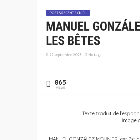
POSTS RECENTS GNIPL
MANUEL GONZÁLEZ
LES BÊTES
22 septembre 2023
No tags
865
VIEWS
Texte traduit de l’espagno
Image a
MANUEL GONZÁLEZ MOLINIER est Psychia