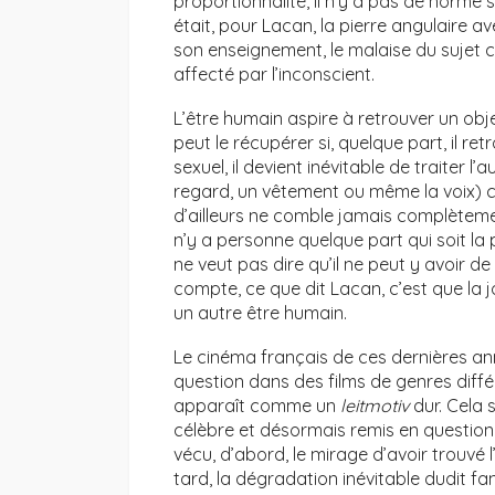
proportionnalité, il n’y a pas de norme 
était, pour Lacan, la pierre angulaire av
son enseignement, le malaise du sujet 
affecté par l’inconscient.
L’être humain aspire à retrouver un obj
peut le récupérer si, quelque part, il re
sexuel, il devient inévitable de traiter l’
regard, un vêtement ou même la voix) c
d’ailleurs ne comble jamais complètement
n’y a personne quelque part qui soit la
ne veut pas dire qu’il ne peut y avoir d
compte, ce que dit Lacan, c’est que la j
un autre être humain.
Le cinéma français de ces dernières an
question dans des films de genres différ
apparaît comme un
leitmotiv
dur. Cela s
célèbre et désormais remis en questio
vécu, d’abord, le mirage d’avoir trouvé 
tard, la dégradation inévitable dudit fan