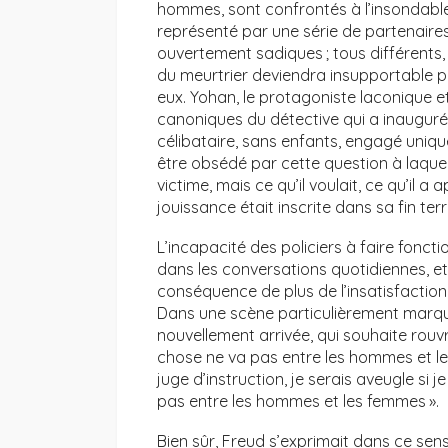
hommes, sont confrontés à l’insondable
représenté par une série de partenaires
ouvertement sadiques ; tous différents
du meurtrier deviendra insupportable po
eux. Yohan, le protagoniste laconique e
canoniques du détective qui a inauguré
célibataire, sans enfants, engagé unique
être obsédé par cette question à laquell
victime, mais ce qu’il voulait, ce qu’il a
jouissance était inscrite dans sa fin terri
L’incapacité des policiers à faire fonct
dans les conversations quotidiennes, et 
conséquence de plus de l’insatisfaction q
Dans une scène particulièrement marqua
nouvellement arrivée, qui souhaite rouvrir
chose ne va pas entre les hommes et les
juge d’instruction, je serais aveugle si 
pas entre les hommes et les femmes ».
Bien sûr, Freud s’exprimait dans ce se