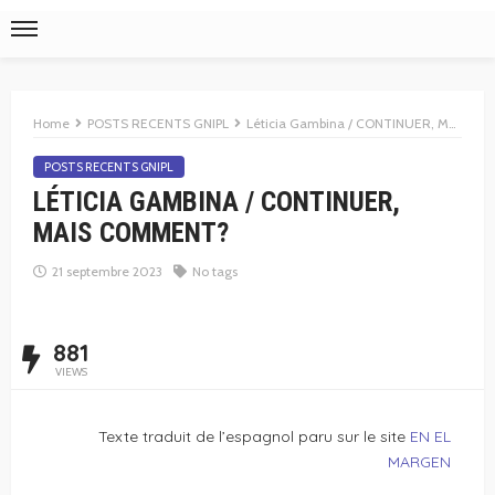
Home
POSTS RECENTS GNIPL
Léticia Gambina / CONTINUER, MAIS COMMENT?
POSTS RECENTS GNIPL
LÉTICIA GAMBINA / CONTINUER,
MAIS COMMENT?
21 septembre 2023
No tags
881
VIEWS
Texte traduit de l’espagnol paru sur le site
EN EL
MARGEN