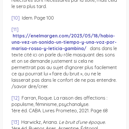
relectures sont nécessaires par la suite, mais cela
le sera plus tard.
[10]
Idem. Page 100
[11]
https://enelmargen.com/2023/05/18/habia-
una-vez-un-sonido-un-tiempo-y-una-voz-por-
marisa-rosso-y-leticia-gambina/
dans dans le
texte cité ici on parle du rôle masquant des sons
et on se demande justement si cela ne
permettrait pas au sujet d’ignorer plus facilement
ce qui pourrait lui « faire du bruit », ou ne le
laisserait pas dans le confort de ne pas entendre.
/savoir dire/crier.
[12]
Farran, Roque. La raison des affections :
populisme, féminisme, psychanalyse.
1ère éd. CABA. Livres Prometeo, 2021. Page 68
[13]
Harwickz, Ariana.
Le bruit d’une époque.
1ère éd. Buenos Aires. Argentine. Éditorial