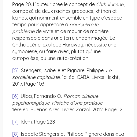
Page 20. L’auteur crée le concept de
Chthulucene
,
composé de deux racines grecques, khthon et
kainos, qui nomment ensemble un type d’espace-
temps pour apprendre à
poursuivre le
problème
de vivre et de mourir de manière
responsable dans une terre endommagée. Le
Chthulucène, explique Haraway, nécessite une
sympoïèse, ou faire avec, plutôt qu’une
autopoïèse, ou une auto-création.
[5]
Stengers, Isabelle et Pignare, Philippe.
La
sorcellerie capitaliste.
1a. éd. CABA. Livres Hekht,
2017. Page 103
[6]
Ulloa, Fernando O.
Roman clinique
psychanalytique. Histoire d’une pratique
.
1ère éd. Buenos Aires. Livres Zorzal, 2012. Page 12
[7]
Idem. Page 228
[8]
Isabelle Stengers et Philippe Pignare dans « La