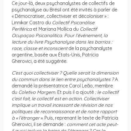
Ce jour-là, deux psychanalystes de collectifs de
psychanalyse au Brésil ont été invités à parler de
« Démocratiser, collectiviser et décoloniser » :
Linnikar Castro du
Collectif Psicanálise
Periférica
et Mariana Mollica du
Collectif
Ocupaçao Psicanalitica
.
Pour l’événement, la
lecture du livre Psychanalyse dans les barrios :
race, classe et inconscient
de la psychanalyste
argentine, basée aux États-Unis, Patricia
Gherovici, a été suggérée.
C’est quoi collectiviser ? Quelle serait la dimension
du commun dans le lien entre psychanalystes ?
A
demandé la présentatrice Carol Leão, membre
du
Coletivo Margem
. Et puis il a ajouté
: le collectif
c’est fait, le collectif est en action. Collectiviser
implique un travail incessant de révision de nos
politiques de reconnaissance et de notre rapport
à « l’étranger ».
Puis, reprenant le texte de Patricia
Gherovici, il se demande :
comment cet acte peut-
il aussi inclure la haine de l’étranger ? Car la