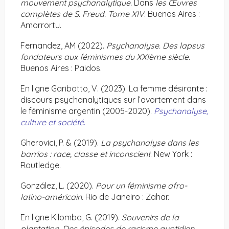
mouvement psychanalytique.
Dans
les Œuvres
complètes de S. Freud. Tome XIV
. Buenos Aires :
Amorrortu.
Fernandez, AM (2022).
Psychanalyse. Des lapsus
fondateurs aux féminismes du XXIème siècle
.
Buenos Aires : Paidos.
En ligne Garibotto, V. (2023). La femme désirante :
discours psychanalytiques sur l’avortement dans
le féminisme argentin (2005-2020).
Psychanalyse,
culture et société
.
Gherovici, P. & (2019).
La psychanalyse dans les
barrios : race, classe et inconscient
. New York :
Routledge.
González, L. (2020).
Pour un féminisme afro-
latino-américain
. Rio de Janeiro : Zahar.
En ligne Kilomba, G. (2019).
Souvenirs de la
plantation. Des épisodes de racisme quotidien.