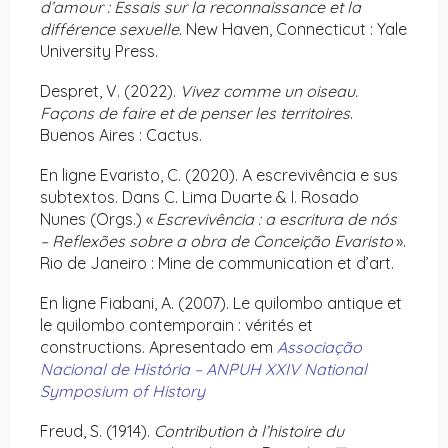
d’amour : Essais sur la reconnaissance et la
différence sexuelle
. New Haven, Connecticut : Yale
University Press.
Despret, V. (2022).
Vivez comme un oiseau.
Façons de faire et de penser les territoires
.
Buenos Aires : Cactus.
En ligne Evaristo, C. (2020). A escrevivência e sus
subtextos. Dans C. Lima Duarte & I. Rosado
Nunes (Orgs.) «
Escrevivência : a escritura de nós
– Reflexões sobre a obra de Conceição Evaristo
».
Rio de Janeiro : Mine de communication et d’art.
En ligne Fiabani, A. (2007). Le quilombo antique et
le quilombo contemporain : vérités et
constructions. Apresentado em
Associação
Nacional de História – ANPUH XXIV National
Symposium of History
Freud, S. (1914).
Contribution à l’histoire du