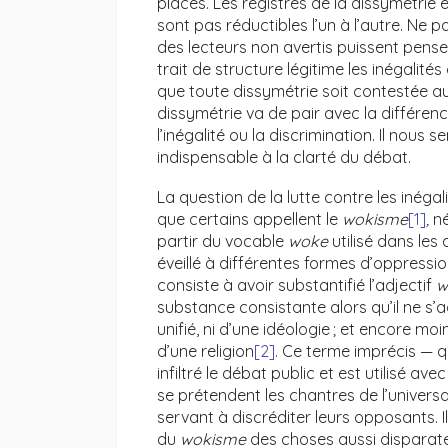
places. Les registres de la dissymétrie et
sont pas réductibles l’un à l’autre. Ne 
des lecteurs non avertis puissent pens
trait de structure légitime les inégalité
que toute dissymétrie soit contestée au ti
dissymétrie va de pair avec la différence 
l’inégalité ou la discrimination. Il nous
indispensable à la clarté du débat.
La question de la lutte contre les inég
que certains appellent le
wokisme
[1]
,
né
partir du vocable
woke
utilisé dans les
éveillé à différentes formes d’oppressi
consiste à avoir substantifié l’adjectif
w
substance consistante alors qu’il ne s’a
unifié, ni d’une idéologie ; et encore
d’une religion
[2]
. Ce terme imprécis — q
infiltré le débat public et est utilisé 
se prétendent les chantres de l’univer
servant à discréditer leurs opposants. I
du
wokisme
des choses aussi disparate