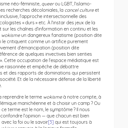
ntisme néo-féministe,
queer
ou LGBT, l’islamo-
 les recherches décoloniales, la
cancel culture
et
inclusive, l’approche intersectionnelle des
ologistes « durs » etc. À l’instar des jeux de la
ur les chaînes d’information en continu et les
e
wokisme
un dangereux fanatisme (position dite
i le critiquent comme un artifice purement
vement d’émancipation (position dite
éférence de quelques invectives bien senties
». Cette occupation de l’espace médiatique est
ique raisonnée et empêche de débattre
es et des rapports de dominations qui persistent
ociété. Et de la nécessaire défense de la liberté
.
à reprendre le terme
wokisme
à notre compte, à
lémique manichéenne et à choisir un camp ? Ou
é ce terme est le nom, le symptôme ? Il nous
 confondre l’opinion — que chacun est bien
 avec la foi ou le savoir
[3]
qui est toujours à