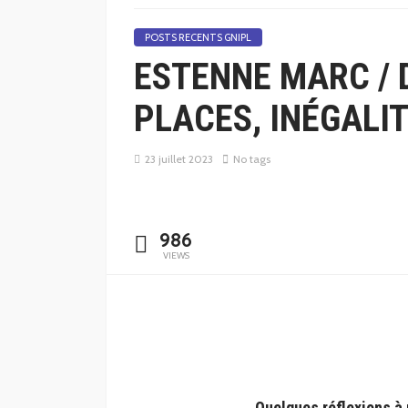
POSTS RECENTS GNIPL
ESTENNE MARC / 
PLACES, INÉGALI
23 juillet 2023
No tags
986
VIEWS
Quelques réflexions à p