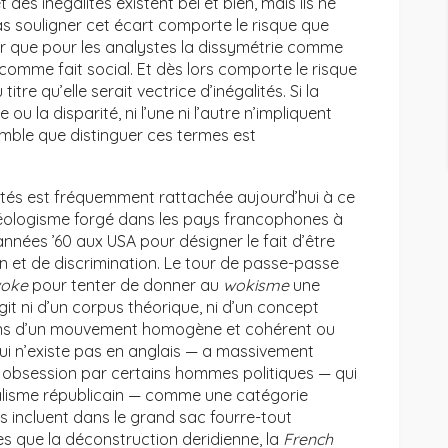
 des inégalités existent bel et bien, mais ils ne
pas souligner cet écart comporte le risque que
er que pour les analystes la dissymétrie comme
s comme fait social. Et dès lors comporte le risque
tre qu’elle serait vectrice d’inégalités. Si la
ou la disparité, ni l’une ni l’autre n’impliquent
 semble que distinguer ces termes est
alités est fréquemment rattachée aujourd’hui à ce
ologisme forgé dans les pays francophones à
 années ’60 aux USA pour désigner le fait d’être
on et de discrimination. Le tour de passe-passe
oke
pour tenter de donner au
wokisme
une
git ni d’un corpus théorique, ni d’un concept
 moins d’un mouvement homogène et cohérent ou
ui n’existe pas en anglais — a massivement
avec obsession par certains hommes politiques — qui
salisme républicain — comme une catégorie
ls incluent dans le grand sac fourre-tout
s que la déconstruction deridienne, la
French