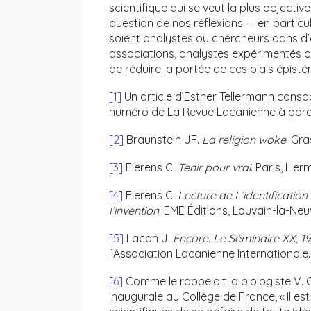
scientifique qui se veut la plus objectiv
question de nos réflexions — en particul
soient analystes ou chercheurs dans d’a
associations, analystes expérimentés 
de réduire la portée de ces biais épist
[1]
Un article d’Esther Tellermann consac
numéro de La Revue Lacanienne à parai
[2]
Braunstein JF.
La religion woke
. Gra
[3]
Fierens C.
Tenir pour vrai
. Paris, He
[4]
Fierens C.
Lecture de L’identification
l’invention
. EME Éditions, Louvain-la-Neu
[5]
Lacan J.
Encore. Le Séminaire XX, 19
l’Association Lacanienne Internationale.
[6]
Comme le rappelait la biologiste V.
inaugurale au Collège de France, « Il e