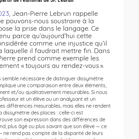
023
, Jean-Pierre Lebrun rappelle
ne pouvons-nous soustraire à la
ose la prise dans le langage. Ce
enu parce qu’aujourd’hui cette
onsidérée comme une injustice qu’il
laquelle il faudrait mettre fin. Dans
-Pierre prend comme exemple les
lement « toujours au rendez-vous ».
ous semble nécessaire de distinguer dissymétrie
 implique une comparaison entre deux éléments,
ment et/ou qualitativement mesurables. Si nous
ofesseur et un élève ou un analysant et un
 des différences mesurables, mais elles ne rendent
issymétrie des places : celle-ci est
trouve son expression dans des différences de
and, plus âgé ou plus savant que son élève — ce
 — ne rend pas compte de la disparité de leurs