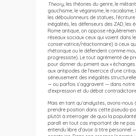
Theory
, les théories du genre, le milita
gauchisme, le véganisme, le racialisme,
les déboulonneurs de statues, l’écriture 
inégalités, les défenseurs des ZAD, les éc
Rome antique, on oppose régulièrement s
réseaux sociaux ceux qui voient dans l
conservatrice/réactionnaire) à ceux qu
rhétorique ou le défendent comme mou
progressiste). Le tout agrémenté de pr
pour donner du piment aux « échanges 
aux antipodes de l’exercice d’une crit
sérieusement des inégalités structurell
— ou parfois s’aggravent — dans notre s
d’expression et du débat contradictoire
Mais en tant qu’analystes, avons-nous 
prendre position dans cette pseudo-po
plutôt à interroger de quoi la popularit
paraît en tout cas important de ne pas
entendu libre d’avoir à titre personnel —