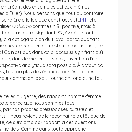
wokisme
renvoie à la logique formelle
nde en créant des ensembles qui eux-mêmes
s d’Euler). Nous pensons que, tout au contraire,
se réfère à la logique constructiviste
[4]
: elle
iliser
wokisme
comme un S1 positivé, mais à
 pour un autre signifiant, S2, évidé de tout
l y a à cet égard bien du travail parce que tant
ue chez ceux qui en contestent la pertinence, ce
! Ce n’est que dans ce processus signifiant qu’il
 que, dans le meilleur des cas, l’invention d’un
rspective analytique sera possible. À défaut de
urs, tout au plus des énoncés portés par des
t
qui, comme on le sait, tourne en rond et ne fait
me celles du genre, des rapports homme-femme
licate parce que nous sommes tous
s, par nos propres présupposés culturels et
s. Il nous revient de le reconnaître plutôt que de
ité, de surplomb par rapport à ces questions :
 inertiels. Comme dans toute approche