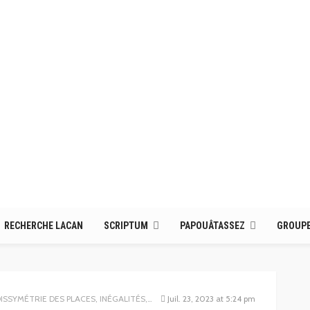
RECHERCHE LACAN
SCRIPTUM
PAPOUÂTASSEZ
GROUPE
MÉTRIE DES PLACES, INÉGALITÉS, WOKISME ETC.
Juil. 23, 2023 at 5:24 pm