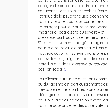
construire. Dans son essence le terme
catégorielle qui consiste à lire le mo
contiennent des sous-ensembles (cercle
l’éthique de la psychanalyse lacanienne 
nous invite à ne pas nous contenter d’ut
l’interroger pour le mettre en mouvement
imaginaire (degré zéro du savoir) – et i
chez ceux qui trouvent ce terme utile q
S1 est massivement chargé d’imaginaire 
pourra être travaillé à nouveaux frais et
nouveau savoir s’inscrivant dans une pe
cet évidement, il n’y aura pas de disco
individus pris dans le
disque-ourcouran
pas lien social
[5]
.
La réflexion autour de questions com
ou du racisme est particulièrement dé
inévitablement encombrés, voire biaisé
idéologiques — conscients et inconscient
nous prévaloir d’une position d’extérior
nous ne pouvons être des observateurs