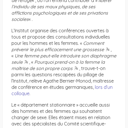
de refuge
« , où l’on entend contribuer à
« libérer
l’individu de ses maux physiques, de ses
afflictions psychologiques et de ses privations
sociales
« .
L’Institut organise des conférences ouvertes à
tous et propose des consultations individuelles
pour les hommes et les femmes. «
Comment
prévenir le plus efficacement une grossesse ?
« ,
«
Une femme peut-elle introduire son diaphragme
seule ?
« , «
Pourquoi prend-on à la femme la
maîtrise de son propre corps ?
« , trouve-t-on
parmi les questions rescapées du pillage de
l’Institut, relève Agathe Bernier-Monod, maîtresse
de conférence en études germaniques,
lors d’un
colloque
.
Le « département stationnaire » accueille aussi
des hommes et des femmes qui souhaitent
changer de sexe. Elles étaient mises en relation
avec des spécialistes du Comité scientifique-