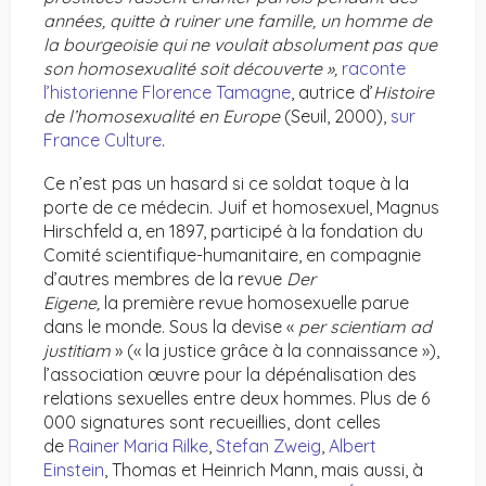
années, quitte à ruiner une famille, un homme de
la bourgeoisie qui ne voulait absolument pas que
son homosexualité soit découverte »,
raconte
l’historienne Florence Tamagne
, autrice d’
Histoire
de l’homosexualité en Europe
(Seuil, 2000),
sur
France Culture
.
Ce n’est pas un hasard si ce soldat toque à la
porte de ce médecin. Juif et homosexuel, Magnus
Hirschfeld a, en 1897, participé à la fondation du
Comité scientifique-humanitaire, en compagnie
d’autres membres de la revue
Der
Eigene,
la première revue homosexuelle parue
dans le monde. Sous la devise «
per scientiam ad
justitiam
» (« la justice grâce à la connaissance »),
l’association œuvre pour la dépénalisation des
relations sexuelles entre deux hommes. Plus de 6
000 signatures sont recueillies, dont celles
de
Rainer Maria Rilke
,
Stefan Zweig
,
Albert
Einstein
, Thomas et Heinrich Mann, mais aussi, à