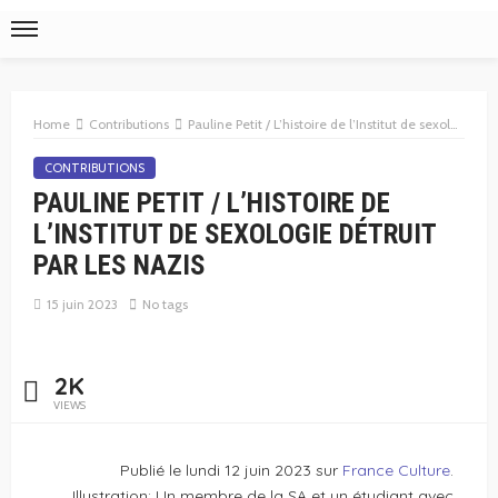
Home
Contributions
Pauline Petit / L’histoire de l’Institut de sexologie détruit par les nazis
CONTRIBUTIONS
PAULINE PETIT / L’HISTOIRE DE
L’INSTITUT DE SEXOLOGIE DÉTRUIT
PAR LES NAZIS
15 juin 2023
No tags
2K
VIEWS
Publié le lundi 12 juin 2023 sur
France Culture
.
Illustration: Un membre de la SA et un étudiant avec