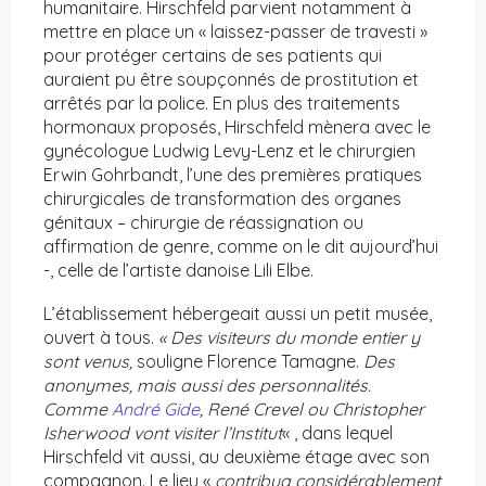
humanitaire. Hirschfeld parvient notamment à
mettre en place un « laissez-passer de travesti »
pour protéger certains de ses patients qui
auraient pu être soupçonnés de prostitution et
arrêtés par la police. En plus des traitements
hormonaux proposés, Hirschfeld mènera avec le
gynécologue Ludwig Levy-Lenz et le chirurgien
Erwin Gohrbandt, l’une des premières pratiques
chirurgicales de transformation des organes
génitaux – chirurgie de réassignation ou
affirmation de genre, comme on le dit aujourd’hui
-, celle de l’artiste danoise Lili Elbe.
L’établissement hébergeait aussi un petit musée,
ouvert à tous.
« Des visiteurs du monde entier y
sont venus,
souligne Florence Tamagne.
Des
anonymes, mais aussi des personnalités.
Comme
André Gide
, René Crevel ou Christopher
Isherwood vont visiter l’Institut
« , dans lequel
Hirschfeld vit aussi, au deuxième étage avec son
compagnon. Le lieu «
contribua considérablement