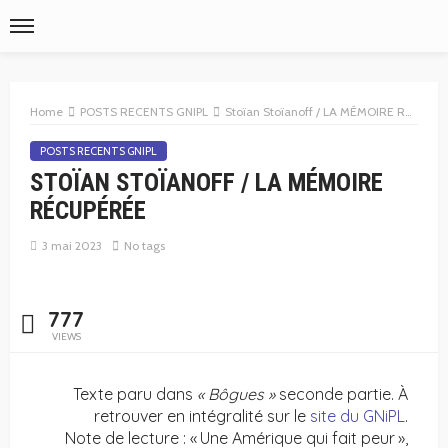
Home
POSTS RECENTS GNIPL
Stoïan Stoïanoff / LA MÉMOIRE RÉCUPÉRÉE
POSTS RECENTS GNIPL
STOÏAN STOÏANOFF / LA MÉMOIRE
RÉCUPÉRÉE
3 mai 2023
No tags
777
VIEWS
Texte paru dans
« Bôgues »
seconde partie. À
retrouver en intégralité sur le
site du GNiPL
.
Note de lecture : « Une Amérique qui fait peur »,