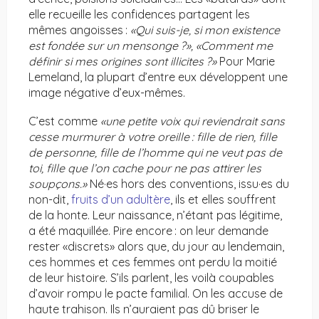
elle recueille les confidences partagent les
mêmes angoisses :
«Qui suis-je, si mon existence
est fondée sur un mensonge ?», «Comment me
définir si mes origines sont illicites ?»
Pour Marie
Lemeland, la plupart d’entre eux développent une
image négative d’eux-mêmes.
C’est comme
«une petite voix qui reviendrait sans
cesse murmurer à votre oreille : fille de rien, fille
de personne, fille de l’homme qui ne veut pas de
toi, fille que l’on cache pour ne pas attirer les
soupçons.»
Né·es hors des conventions, issu·es du
non-dit,
fruits d’un adultère
, ils et elles souffrent
de la honte. Leur naissance, n’étant pas légitime,
a été maquillée. Pire encore : on leur demande
rester «discrets» alors que, du jour au lendemain,
ces hommes et ces femmes ont perdu la moitié
de leur histoire. S’ils parlent, les voilà coupables
d’avoir rompu le pacte familial. On les accuse de
haute trahison. Ils n’auraient pas dû briser le