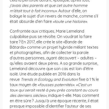
cela la perturbe autant,
«puisque, après tout,
j’avais des parents et que cet autre homme
m’était tout à fait inconnu».
Autour d’elle, on
balaye le sujet d’un revers de manche, comme s’il
était absurde d’en faire
«toute une histoire»
.
Confrontée aux critiques, Marie Lemeland
culpabilise puis se révolte. On voudrait la faire
taire ? En 2017, elle crée le site «Bande de
Bâtards» comme un projet hybride mêlant textes
et photographies, afin de collecter la parole
d’autres personnes, ayant découvert – adultes –
qu’elles avaient deux pères. A sa grande surprise,
Lemeland découvre que son cas est loin d’être
isolé. Une étude publiée en 2016 dans la
revue
Trends in Ecology and Evolution
fixe à 1 % le
taux moyen de
«fausses paternités». «C’est un
taux qui serait resté à peu près constant au cours
des derniers siècles»,
indique-t-elle. Mais comment
en être sûre ? Jusqu’à une époque récente, il était
presque impossible d’identifier l’auteur de ses