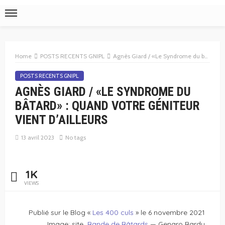
Home
POSTS RECENTS GNIPL
Agnès Giard / «Le Syndrome du bâtard» : quand votre géniteur vient d’ailleurs
POSTS RECENTS GNIPL
AGNÈS GIARD / «LE SYNDROME DU
BÂTARD» : QUAND VOTRE GÉNITEUR
VIENT D’AILLEURS
13 avril 2023
No tags
1K
VIEWS
Publié sur le Blog «
Les 400 culs
» le 6 novembre 2021
Image: site
Bande de Bâtards
— Genaro Bardy