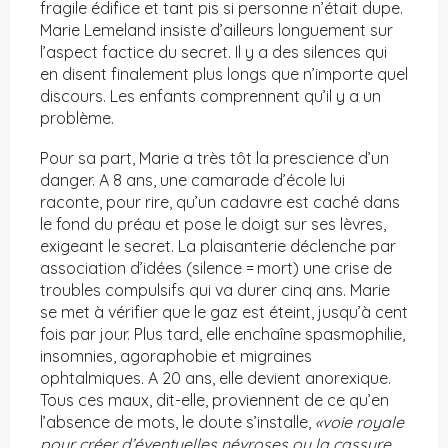
fragile édifice et tant pis si personne n’était dupe.
Marie Lemeland insiste d’ailleurs longuement sur
l’aspect factice du secret. Il y a des silences qui
en disent finalement plus longs que n’importe quel
discours. Les enfants comprennent qu’il y a un
problème.
Pour sa part, Marie a très tôt la prescience d’un
danger. A 8 ans, une camarade d’école lui
raconte, pour rire, qu’un cadavre est caché dans
le fond du préau et pose le doigt sur ses lèvres,
exigeant le secret. La plaisanterie déclenche par
association d’idées (silence = mort) une crise de
troubles compulsifs qui va durer cinq ans. Marie
se met à vérifier que le gaz est éteint, jusqu’à cent
fois par jour. Plus tard, elle enchaîne spasmophilie,
insomnies, agoraphobie et migraines
ophtalmiques. A 20 ans, elle devient anorexique.
Tous ces maux, dit-elle, proviennent de ce qu’en
l’absence de mots, le doute s’installe,
«voie royale
pour créer d’éventuelles névroses ou la cassure