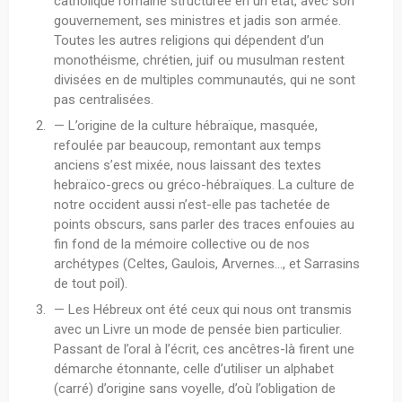
catholique romaine structurée en un état, avec son
gouvernement, ses ministres et jadis son armée.
Toutes les autres religions qui dépendent d’un
monothéisme, chrétien, juif ou musulman restent
divisées en de multiples communautés, qui ne sont
pas centralisées.
— L’origine de la culture hébraïque, masquée,
refoulée par beaucoup, remontant aux temps
anciens s’est mixée, nous laissant des textes
hebraïco-grecs ou gréco-hébraïques. La culture de
notre occident aussi n’est-elle pas tachetée de
points obscurs, sans parler des traces enfouies au
fin fond de la mémoire collective ou de nos
archétypes (Celtes, Gaulois, Arvernes…, et Sarrasins
de tout poil).
— Les Hébreux ont été ceux qui nous ont transmis
avec un Livre un mode de pensée bien particulier.
Passant de l’oral à l’écrit, ces ancêtres-là firent une
démarche étonnante, celle d’utiliser un alphabet
(carré) d’origine sans voyelle, d’où l’obligation de