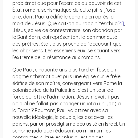
problématique pour l’exercice du pouvoir de cet
État romain, schismatique du culte juif si j’ose
dire, dont Paul a édifié le canon bien après la
mort de Jésus. Que sait-on du rabbin Yéschua
[4]
,
Jésus, sa vie de contestataire, son abandon par
le Sanhédrin, qui représentant la communauté
des prêtres, était plus proche de l’occupant que
les pharisiens. Les esséniens eux, se situant vers
l’extrême de la résistance aux romains.
Que Paul, cinquante ans plus tard en fasse un
dogme schismatique* puis une église sur le frêle
édifice de son maître, convergeant vers Rome la
colonisatrice de la Palestine, c’est un tour de
force qui attire l’admiration. Jésus n’avait-il pas
dit qu’il ne fallait pas changer un iota (un yod) à
la Torah ? Pourtant, Paul va attirer avec sa
nouvelle idéologie, le peuple, les esclaves, les
païens, par un prosélytisme peu usité en Israël. Un
schisme judaïque réduisant au minimum les
contraintes cultuelles : plus question des