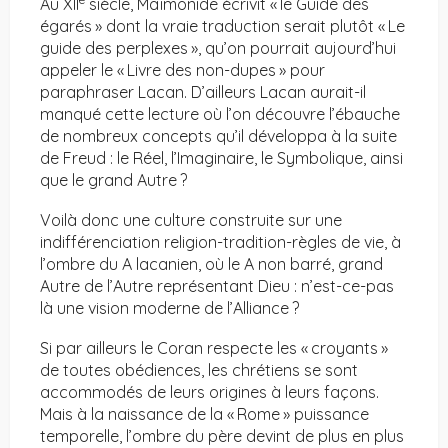
Au XII
siècle, Maïmonide écrivit « le Guide des
égarés » dont la vraie traduction serait plutôt « Le
guide des perplexes », qu’on pourrait aujourd’hui
appeler le « Livre des non-dupes » pour
paraphraser Lacan. D’ailleurs Lacan aurait-il
manqué cette lecture où l’on découvre l’ébauche
de nombreux concepts qu’il développa à la suite
de Freud : le Réel, l’Imaginaire, le Symbolique, ainsi
que le grand Autre ?
Voilà donc une culture construite sur une
indifférenciation religion-tradition-règles de vie, à
l’ombre du A lacanien, où le A non barré, grand
Autre de l’Autre représentant Dieu : n’est-ce-pas
là une vision moderne de l’Alliance ?
Si par ailleurs le Coran respecte les « croyants »
de toutes obédiences, les chrétiens se sont
accommodés de leurs origines à leurs façons.
Mais à la naissance de la « Rome » puissance
temporelle, l’ombre du père devint de plus en plus