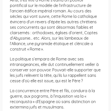
Ainsi, très vite à Rome s’édifia un pouvoir
pontifical sur le modèle de l’infrastructure de
l’ancien édifice impérial romain. Au cours des
siècles qui vont suivre, cette Rome la catholique
évincera d’un revers d’épée les autres chrétiens
ses concurrents qui sont désormais faibles et
clairsemés : orthodoxes, églises d’orient, Coptes
d’Abyssinie… etc. Alors, sur les lambeaux de
l’Alliance, une pyramide étatique et cléricale a
construit « Rome ».
La politique s’empara de Rome avec ses
intransigeances, elle dut continuellement veiller à
conserver son pouvoir. Pouvait-elle supporter que
les juifs relèvent la tête, qu’ils lui rappellent sans
cesse d’où elle est issue, qui est le Père ?
La concurrence entre Père et fils, conduira à la
guerre, aux pogroms, à l’inquisition via la «
reconquista » d’Espagne où sans distinction on
extermina juifs et musulmans.