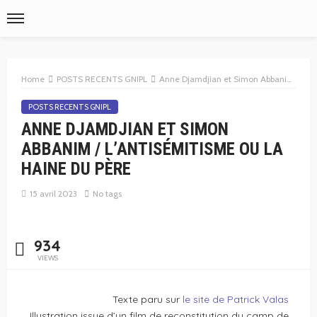
Home
POSTS RECENTS GNIPL
Anne Djamdjian et Simon Abbanim / L’antisémitisme ou la haine du père
POSTS RECENTS GNIPL
ANNE DJAMDJIAN ET SIMON
ABBANIM / L’ANTISÉMITISME OU LA
HAINE DU PÈRE
15 avril 2023
No tags
934
VIEWS
Texte paru sur
le site de Patrick Valas
Illustration issue d’un film de reconstitution du camp de