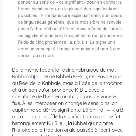
penser au sens de « ce signifiant » pour en donner la
bonne signification, ou la plupart des significations
possibles… F. de Saussure expliquait dans son cours
de linguistique générale, que le mot arbre ne renvoie
pas à l’arbre réel ou référent, mais à l’idée de l’arbre,
ou signifié et à un son, le signifiant qu’on prononce à
l’aide de cinq phonèmes : a. r. b. r. e. Le signe unit
donc un concept à l’image acoustique et non à une
chose, ou un nom.
De la même façon, la racine hébraïque du mot
Kabbalah
[2]
, né de Kibbel (K-B-L), ne renvoie pas
au Réel de la Kabbale, mais à l’idée de la tradition
et à un son qu’on prononce K-B-L avec la
spécificité de l’hébreu où il n’y a pas de voyelle
fixe. À les interposer on change le sens, ainsi on
capitonne sa dérive signifiante. Là on lira : — K a B
a L a —, où a insufflé la signification, avant ce fut
historiquement K. i B. e L, la Kibbel qui nomme
l’histoire de la tradition orale passée à l’écrit avec