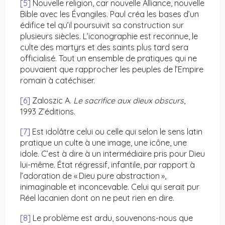
[5]
Nouvelle religion, car nouvelle Alliance, nouvelle
Bible avec les Évangiles. Paul créa les bases d’un
édifice tel qu’il poursuivit sa construction sur
plusieurs siècles. L’iconographie est reconnue, le
culte des martyrs et des saints plus tard sera
officialisé. Tout un ensemble de pratiques qui ne
pouvaient que rapprocher les peuples de l’Empire
romain à catéchiser.
[6]
Zaloszic A.
Le sacrifice aux dieux obscurs
,
1993 Z’éditions.
[7]
Est idolâtre celui ou celle qui selon le sens latin
pratique un culte à une image, une icône, une
idole. C’est à dire à un intermédiaire pris pour Dieu
lui-même. État régressif, infantile, par rapport à
l’adoration de « Dieu pure abstraction »,
inimaginable et inconcevable. Celui qui serait pur
Réel lacanien dont on ne peut rien en dire.
[8]
Le problème est ardu, souvenons-nous que