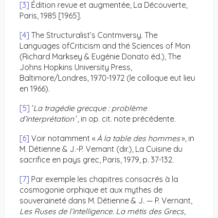
[3]
Édition revue et augmentée, La Découverte,
Paris, 1985 [1965].
[4]
The Structuralist’s Contmversy. The
Languages ofCriticism and thé Sciences of Mon
(Richard Marksey & Eugénie Donato éd.), The
Johns Hopkins University Press,
Baltimore/Londres, 1970-1972 (le colloque eut lieu
en 1966).
[5]
‘
La tragédie grecque : problème
d’interprétation
’, in op. cit. note précédente.
[6]
Voir notamment «
À la table des hommes
», in
M. Détienne & J.-P. Vemant (dir.), La Cuisine du
sacrifice en pays grec, Paris, 1979, p. 37-132.
[7]
Par exemple les chapitres consacrés à la
cosmogonie orphique et aux mythes de
souveraineté dans M. Détienne & J. — P. Vernant,
Les Ruses de l’intelligence. La métis des Grecs
,