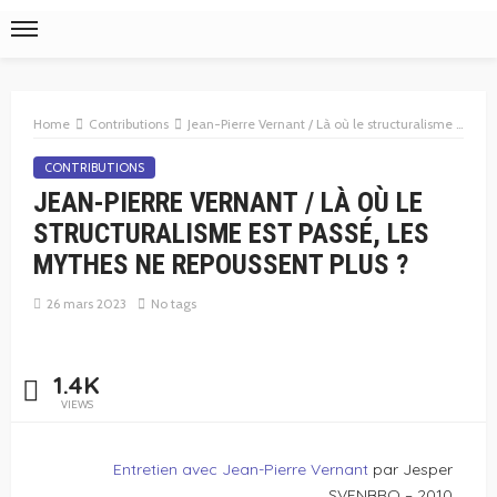
Home
Contributions
Jean-Pierre Vernant / Là où le structuralisme est passé, les mythes ne repoussent plus ?
CONTRIBUTIONS
JEAN-PIERRE VERNANT / LÀ OÙ LE
STRUCTURALISME EST PASSÉ, LES
MYTHES NE REPOUSSENT PLUS ?
26 mars 2023
No tags
1.4K
VIEWS
Entretien avec Jean-Pierre Vernant
par Jesper
SVENBRO – 2010