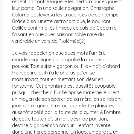
répétition contre laquelle les performances jouent
leur partie. En une seule navigation, Christophe
Colomb bouleversa les croyances de son temps.
Grâce à sa lunette astronomique, le bouillant
Galilée confirma les timides calculs de Copernic,
faisant en quelques saisons table rase du
vénérable univers de Ptolémée
[2]
.
Je vais rappeler en quelques mots l’arrière-
monde psychique qui propulse la course au
pouvoir. Tout sujet – garçon ou fille – naît d’abord
transgenre, et il n’a le phallus qu’en se
masturbant, tout en mettant son désir en
fantasme. Cet onanisme est aussitôt coupable
puisqu’il cherche à fuir l’emprise maternelle. C’est
un moyen de se séparer de sa mère, en se faisant
jouir plutôt que d’être joui par elle. Ce plaisir est
aussitôt scellé par la faute de la quitter. A l’ombre
de cette faute naît un fort désir de punition,
destiné à garder son amour. L’enfant invente
donc une tierce personne, un loup, un ogre : … un