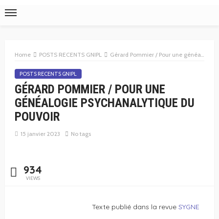
Home
POSTS RECENTS GNIPL
Gérard Pommier / Pour une généalogie psychanalytique du pouvoir
POSTS RECENTS GNIPL
GÉRARD POMMIER / POUR UNE
GÉNÉALOGIE PSYCHANALYTIQUE DU
POUVOIR
15 janvier 2023
No tags
934
VIEWS
Texte publié dans la revue
SYGNE