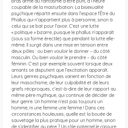
bras armé du fantasme d’être puni, à l’heure
coupable de la masturbation. La bisexualité
psychique répartit ensuite dans l’espace l’Être du
Phallus qui n’appartient plus à personne, sinon à
celui qui se bat pour l’avoir. C’est une lutte
« politique » bizarre, puisque le phallus n’apparaît
(sous sa forme érectile) que pendant la lutte elle-
même. Il surgit dans une mise en tension entre
deux pôles : ou bien vouloir le donner – du côté
masculin. Ou bien vouloir le prendre – du côté
féminin. C’est par exemple souvent lorsque deux
amants se disputent que l’excitation apparaît.
Leurs genres psychiques varient en fonction de
leur masochisme, de leur culpabilité et de leurs
griefs réciproques, c’est-à-dire de leur rapport au
même père mythique, qui continue de décider de
leur genre. Un homme n’est pas toujours un
homme, ni une femme une femme ! Dans ces
circonstances houleuses, quelle est la bouée de
sauvetage la plus pratique pour un homme, sinon
de s’identifier au père ? Un rôle paternel le rassure