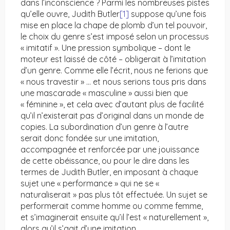
dans l’inconscience ? Parmi les nombreuses pistes
qu’elle ouvre, Judith Butler
[1]
suppose qu’une fois
mise en place la chape de plomb d’un tel pouvoir,
le choix du genre s’est imposé selon un processus
« imitatif ». Une pression symbolique – dont le
moteur est laissé de côté – obligerait à l’imitation
d’un genre. Comme elle l’écrit, nous ne ferions que
« nous travestir » … et nous serions tous pris dans
une mascarade « masculine » aussi bien que
« féminine », et cela avec d’autant plus de facilité
qu’il n’existerait pas d’original dans un monde de
copies. La subordination d’un genre à l’autre
serait donc fondée sur une imitation,
accompagnée et renforcée par une jouissance
de cette obéissance, ou pour le dire dans les
termes de Judith Butler, en imposant à chaque
sujet une « performance » qui ne se «
naturaliserait » pas plus tôt effectuée. Un sujet se
performerait comme homme ou comme femme,
et s’imaginerait ensuite qu’il l’est « naturellement »,
alors qu’il s’agit d’une imitation.