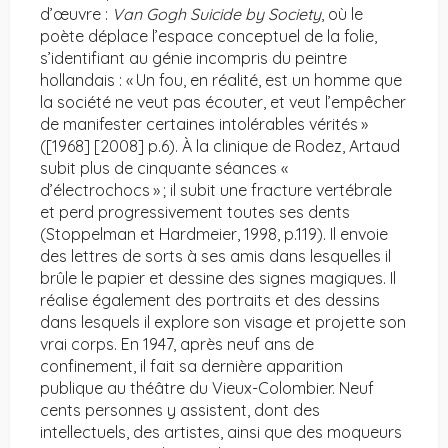
d’œuvre :
Van Gogh Suicide by Society
, où le
poète déplace l’espace conceptuel de la folie,
s’identifiant au génie incompris du peintre
hollandais : « Un fou, en réalité, est un homme que
la société ne veut pas écouter, et veut l’empêcher
de manifester certaines intolérables vérités »
([1968] [2008] p.6). À la clinique de Rodez, Artaud
subit plus de cinquante séances «
d’électrochocs » ; il subit une fracture vertébrale
et perd progressivement toutes ses dents
(Stoppelman et Hardmeier, 1998, p.119). Il envoie
des lettres de sorts à ses amis dans lesquelles il
brûle le papier et dessine des signes magiques. Il
réalise également des portraits et des dessins
dans lesquels il explore son visage et projette son
vrai corps. En 1947, après neuf ans de
confinement, il fait sa dernière apparition
publique au théâtre du Vieux-Colombier. Neuf
cents personnes y assistent, dont des
intellectuels, des artistes, ainsi que des moqueurs