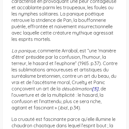
caractérisé en provoquant une peur contagieuse
et accablante parmi les troupeaux, les foules ou
les nymphes solitaires. La panique poétique
retrouve la stridence de Pan, la bouffonnerie
puérile, effrontée et naïvement insurrectionnelle
avec laquelle cette créature mythique agressait
les esprits mortels.
La panique
, commente Arrabal, est “une ‘manière
d’être’ présidée par la confusion, l’humour, la
terreur, le hasard et l’euphorie” (1965. p.37). Contre
les sublimations amoureuses et artistiques du
surréalisme bretonnien, contre un art du beau, du
vrai et de l’ascétisme moral, Cruelty et Panic
conçoivent un art de la
désublimation
[5]
, de
l’ouverture et de la multiplicité : le hasard, la
confusion et l’inattendu, plus ce sera riche,
agitant et fascinant » (
ibid
., p.34).
La cruauté est fascinante parce qu’elle illumine le
chaudron chaotique dans lequel l’esprit bout ; la