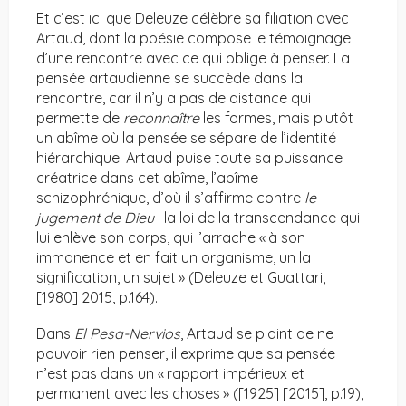
Et c’est ici que Deleuze célèbre sa filiation avec
Artaud, dont la poésie compose le témoignage
d’une rencontre avec ce qui oblige à penser. La
pensée artaudienne se succède dans la
rencontre, car il n’y a pas de distance qui
permette de
reconnaître
les formes, mais plutôt
un abîme où la pensée se sépare de l’identité
hiérarchique. Artaud puise toute sa puissance
créatrice dans cet abîme, l’abîme
schizophrénique, d’où il s’affirme contre
le
jugement de Dieu
: la loi de la transcendance qui
lui enlève son corps, qui l’arrache « à son
immanence et en fait un organisme, un la
signification, un sujet » (Deleuze et Guattari,
[1980] 2015, p.164).
Dans
El Pesa-Nervios
, Artaud se plaint de ne
pouvoir rien penser, il exprime que sa pensée
n’est pas dans un « rapport impérieux et
permanent avec les choses » ([1925] [2015], p.19),