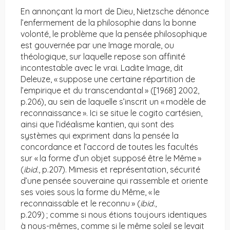
En annonçant la mort de Dieu, Nietzsche dénonce
l’enfermement de la philosophie dans la bonne
volonté, le problème que la pensée philosophique
est gouvernée par une Image morale, ou
théologique, sur laquelle repose son affinité
incontestable avec le vrai. Ladite Image, dit
Deleuze, « suppose une certaine répartition de
l’empirique et du transcendantal » ([1968] 2002,
p.206), au sein de laquelle s’inscrit un « modèle de
reconnaissance ». Ici se situe le cogito cartésien,
ainsi que l’idéalisme kantien, qui sont des
systèmes qui expriment dans la pensée la
concordance et l’accord de toutes les facultés
sur « la forme d’un objet supposé être le Même »
(
ibid.
, p.207). Mimesis et représentation, sécurité
d’une pensée souveraine qui rassemble et oriente
ses voies sous la forme du Même, « le
reconnaissable et le reconnu » (
ibid.
,
p.209) ; comme si nous étions toujours identiques
à nous-mêmes, comme si le même soleil se levait