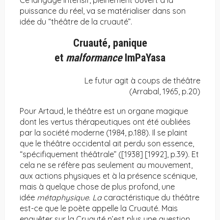
Ce langage intensif, pleinement ouvert à la
puissance du réel, va se matérialiser dans son
idée du “théâtre de la cruauté”.
Cruauté, panique
et
malformance
ImPaYasa
Le futur agit à coups de théâtre
(Arrabal, 1965, p.20)
Pour Artaud, le théâtre est un organe magique
dont les vertus thérapeutiques ont été oubliées
par la société moderne (1984, p.188). Il se plaint
que le théâtre occidental ait perdu son essence,
“spécifiquement théâtrale” ([1938] [1992], p.39). Et
cela ne se réfère pas seulement au mouvement,
aux actions physiques et à la présence scénique,
mais à quelque chose de plus profond, une
idée
métaphysique
.
La
caractéristique du théâtre
est-ce que le poète appelle la Cruauté. Mais
enquêter sur la Cruauté n’est plus une question