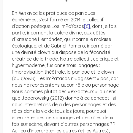
＊
En
lien
avec les pratiques de paniques
éphémères, s’est formé en 2014 le collectif
d’action poétique Los ImPaYasas
[6]
, dont je fais
partie, incarnant la colère divine, aux côtés
d’Ixmucané Hernández, qui incarne le malaise
écologique, et de Gabriel Romero, incarné par
une divinité clown qui dispose de la fécondité
créatrice de la triade. Notre collectif, colérique et
hypermoderne, fusionne trois langages :
l’improvisation théâtrale, la panique et le clown
(ou
Clown
). Les ImPaYasos n’« agissent » pas, car
nous ne représentons aucun rôle ou personnage.
Nous sommes plutôt des « ex-acteurs », au sens
que Jodorowsky (2012) donne à ce concept : si
nous interprétons déjà des personnages et des
rôles dans la vie de tous les jours, pourquoi
interpréter des personnages et des rôles deux
fois sur scène, devant d’autres personnages ? ?
Au lieu d’interpréter les autres (et les Autres),