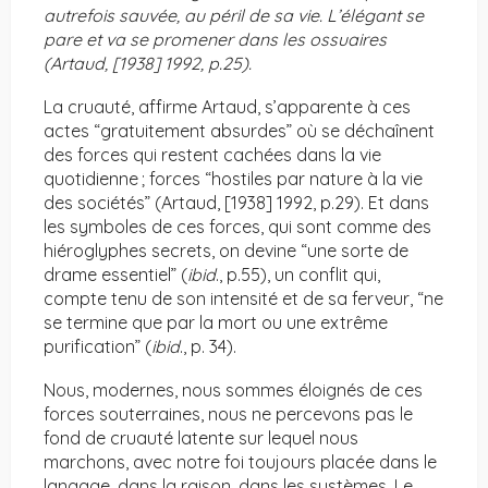
autrefois sauvée, au péril de sa vie. L’élégant se
pare et va se promener dans les ossuaires
(Artaud, [1938] 1992, p.25).
La cruauté, affirme Artaud, s’apparente à ces
actes “gratuitement absurdes” où se déchaînent
des forces qui restent cachées dans la vie
quotidienne ; forces “hostiles par nature à la vie
des sociétés” (Artaud, [1938] 1992, p.29). Et dans
les symboles de ces forces, qui sont comme des
hiéroglyphes secrets, on devine “une sorte de
drame essentiel” (
ibid
., p.55), un conflit qui,
compte tenu de son intensité et de sa ferveur, “ne
se termine que par la mort ou une extrême
purification” (
ibid
., p. 34).
Nous, modernes, nous sommes éloignés de ces
forces souterraines, nous ne percevons pas le
fond de cruauté latente sur lequel nous
marchons, avec notre foi toujours placée dans le
langage, dans la raison, dans les systèmes. Le