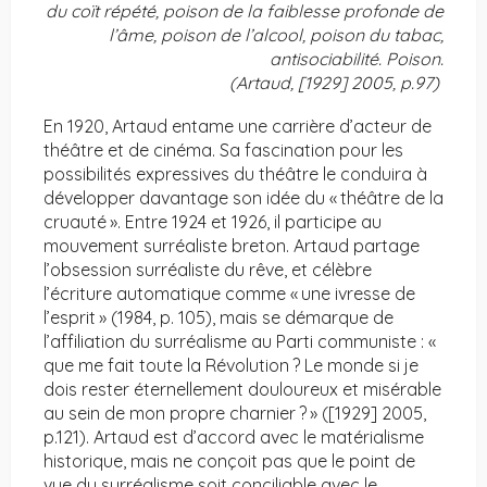
du coït répété, poison de la faiblesse profonde de
l’âme, poison de l’alcool, poison du tabac,
antisociabilité. Poison.
(Artaud, [1929] 2005, p.97)
En 1920, Artaud entame une carrière d’acteur de
théâtre et de cinéma. Sa fascination pour les
possibilités expressives du théâtre le conduira à
développer davantage son idée du « théâtre de la
cruauté ». Entre 1924 et 1926, il participe au
mouvement surréaliste breton. Artaud partage
l’obsession surréaliste du rêve, et célèbre
l’écriture automatique comme « une ivresse de
l’esprit » (1984, p. 105), mais se démarque de
l’affiliation du surréalisme au Parti communiste : «
que me fait toute la Révolution ? Le monde si je
dois rester éternellement douloureux et misérable
au sein de mon propre charnier ? » ([1929] 2005,
p.121). Artaud est d’accord avec le matérialisme
historique, mais ne conçoit pas que le point de
vue du surréalisme soit conciliable avec le