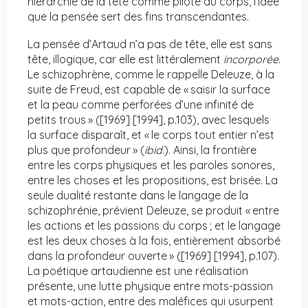
hiérarchie de la tête comme pilote du corps, l’idée
que la pensée sert des fins transcendantes.
La pensée d’Artaud n’a pas de tête, elle est sans
tête, illogique, car elle est littéralement
incorporée
.
Le schizophrène, comme le rappelle Deleuze, à la
suite de Freud, est capable de « saisir la surface
et la peau comme perforées d’une infinité de
petits trous » ([1969] [1994], p.103), avec lesquels
la surface disparaît, et « le corps tout entier n’est
plus que profondeur » (
ibid.
). Ainsi, la frontière
entre les corps physiques et les paroles sonores,
entre les choses et les propositions, est brisée. La
seule dualité restante dans le langage de la
schizophrénie, prévient Deleuze, se produit « entre
les actions et les passions du corps ; et le langage
est les deux choses à la fois, entièrement absorbé
dans la profondeur ouverte » ([1969] [1994], p.107).
La poétique artaudienne est une réalisation
présente, une lutte physique entre mots-passion
et mots-action, entre des maléfices qui usurpent