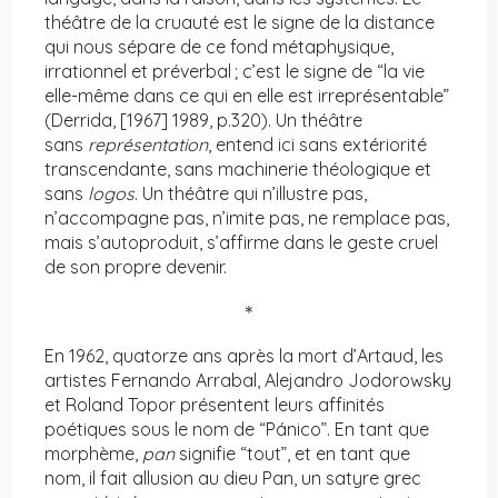
théâtre de la cruauté est le signe de la distance
qui nous sépare de ce fond métaphysique,
irrationnel et préverbal ; c’est le signe de “la vie
elle-même dans ce qui en elle est irreprésentable”
(Derrida, [1967] 1989, p.320). Un théâtre
sans
représentation
, entend ici sans extériorité
transcendante, sans machinerie théologique et
sans
logos
. Un théâtre qui n’illustre pas,
n’accompagne pas, n’imite pas, ne remplace pas,
mais s’autoproduit, s’affirme dans le geste cruel
de son propre devenir.
＊
En 1962, quatorze ans après la mort d’Artaud, les
artistes Fernando Arrabal, Alejandro Jodorowsky
et Roland Topor présentent leurs affinités
poétiques sous le nom de “Pánico”. En tant que
morphème,
pan
signifie “tout”, et en tant que
nom, il fait allusion au dieu Pan, un satyre grec