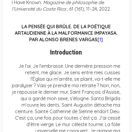
I Have Known.
Magazine de philosophie de
l’Université du Costa Rica
, 61 (161), 11–24, 2022.
LA PENSÉE QUI BRÛLE. DE LA POÉTIQUE
ARTAUDIENNE À LA MALFORMANCE IMPAYASA.
PAR ALONSO BRENES VARGAS
[1]
Introduction
Je l’ai. Je l’embrasse. Une dernière pression me
retient, me glace. Je sens entre mes cuisses
l’Église qui m’arrête, se plaint, va-t-elle me
paralyser ? Vais-je prendre ma retraite ? Non, non,
je repousse le dernier mur. Saint François d’Assise,
qui a gardé mon sexe, s’éloigne. Santa Brígida
m’ouvre les dents. Saint Augustin détache ma
ceinture. Sainte Catherine de Sienne endort Dieu.
C’est ça, une fois pour toutes c’est ça. J’ai cessé
d’être vierge. Le mur céleste tourne. La folie
universelle me conquiert. Je grimpe ma