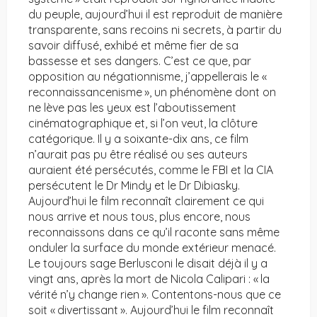
du peuple, aujourd’hui il est reproduit de manière
transparente, sans recoins ni secrets, à partir du
savoir diffusé, exhibé et même fier de sa
bassesse et ses dangers. C’est ce que, par
opposition au négationnisme, j’appellerais le «
reconnaissancenisme », un phénomène dont on
ne lève pas les yeux est l’aboutissement
cinématographique et, si l’on veut, la clôture
catégorique. Il y a soixante-dix ans, ce film
n’aurait pas pu être réalisé ou ses auteurs
auraient été persécutés, comme le FBI et la CIA
persécutent le Dr Mindy et le Dr Dibiasky.
Aujourd’hui le film reconnaît clairement ce qui
nous arrive et nous tous, plus encore, nous
reconnaissons dans ce qu’il raconte sans même
onduler la surface du monde extérieur menacé.
Le toujours sage Berlusconi le disait déjà il y a
vingt ans, après la mort de Nicola Calipari : « la
vérité n’y change rien ». Contentons-nous que ce
soit « divertissant ». Aujourd’hui le film reconnaît