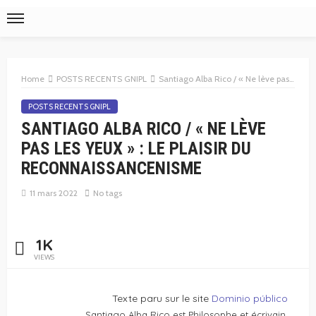
Home
POSTS RECENTS GNIPL
Santiago Alba Rico / « Ne lève pas les yeux » : le plaisir du reconnaissancenisme
POSTS RECENTS GNIPL
SANTIAGO ALBA RICO / « NE LÈVE
PAS LES YEUX » : LE PLAISIR DU
RECONNAISSANCENISME
11 mars 2022
No tags
1K
VIEWS
Texte paru sur le site
Dominio público
Santiago Alba Rico est Philosophe et écrivain.