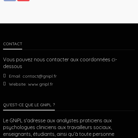
CONTACT
Vous pouvez nous contacter aux coordonnées ci-
dessous
Email:
contact@gnipl.fr
Website:
www.gnipl.fr
QU’EST-CE QUE LE GNIPL ?
Le GNiPL s'adresse aux analystes praticiens aux
psychologues cliniciens aux travailleurs sociaux,
enseignants, étudiants, ainsi qu’à toute personne