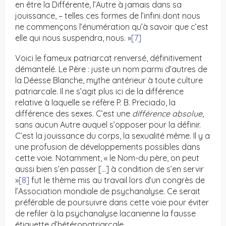
en être la Différente, l’Autre à jamais dans sa
jouissance, – telles ces formes de l’infini dont nous
ne commençons l’énumération qu’à savoir que c’est
elle qui nous suspendra, nous. »
[7]
Voici le fameux patriarcat renversé, définitivement
démantelé. Le Père : juste un nom parmi d’autres de
la Déesse Blanche, mythe antérieur à toute culture
patriarcale. Il ne s’agit plus ici de la différence
relative à laquelle se réfère P. B. Preciado, la
différence des sexes. C’est une
différence absolue
,
sans aucun Autre auquel s’opposer pour la définir.
C’est la jouissance du corps, la sexualité même. Il y a
une profusion de développements possibles dans
cette voie. Notamment, « le Nom-du père, on peut
aussi bien s’en passer […] à condition de s’en servir
»
[8]
fut le thème mis au travail lors d’un congrès de
l’Association mondiale de psychanalyse. Ce serait
préférable de poursuivre dans cette voie pour éviter
de refiler à la psychanalyse lacanienne la fausse
étiquette d’hétéropatriarcale.