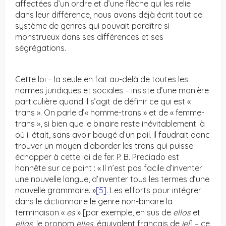
affectées d’un ordre et d’une flèche qui les relie
dans leur différence, nous avons déjà écrit tout ce
système de genres qui pouvait paraître si
monstrueux dans ses différences et ses
ségrégations.
Cette loi – la seule en fait au-delà de toutes les
normes juridiques et sociales – insiste d’une manière
particulière quand il s’agit de définir ce qui est «
trans ». On parle d’« homme-trans » et de « femme-
trans », si bien que le binaire reste inévitablement là
où il était, sans avoir bougé d’un poil. Il faudrait donc
trouver un moyen d’aborder les trans qui puisse
échapper à cette loi de fer. P. B. Preciado est
honnête sur ce point : « Il n’est pas facile d’inventer
une nouvelle langue, d’inventer tous les termes d’une
nouvelle grammaire. »
[5]
. Les efforts pour intégrer
dans le dictionnaire le genre non-binaire la
terminaison «
es
» [par exemple, en sus de
ellos
et
ellas
, le pronom
elles
, équivalent français de
iel
] – ce