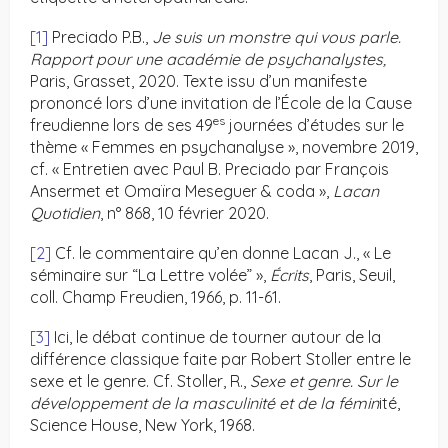
[1]
Preciado P.B.,
Je suis un monstre qui vous parle.
Rapport pour une académie de psychanalystes,
Paris, Grasset, 2020. Texte issu d’un manifeste
prononcé lors d’une invitation de l’École de la Cause
es
freudienne lors de ses 49
journées d’études sur le
thème « Femmes en psychanalyse », novembre 2019,
cf. « Entretien avec Paul B. Preciado par François
Ansermet et Omaïra Meseguer & coda »,
Lacan
Quotidien
, n° 868, 10 février 2020.
[2]
Cf. le commentaire qu’en donne Lacan J., « Le
séminaire sur “La Lettre volée” »,
Écrits
, Paris, Seuil,
coll. Champ Freudien, 1966, p. 11-61.
[3]
Ici, le débat continue de tourner autour de la
différence classique faite par Robert Stoller entre le
sexe et le genre. Cf. Stoller, R.,
Sexe et genre. Sur le
développement de la masculinité et de la fémin
ité,
Science House, New York, 1968.