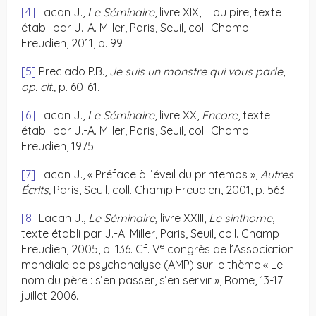
[4]
Lacan J.,
Le Séminaire
, livre XIX, … ou pire, texte
établi par J.-A. Miller, Paris, Seuil, coll. Champ
Freudien, 2011, p. 99.
[5]
Preciado P.B.,
Je suis un monstre qui vous parle
,
op. cit.,
p. 60-61.
[6]
Lacan J.,
Le
Séminaire
, livre XX,
Encore
, texte
établi par J.-A. Miller, Paris, Seuil, coll. Champ
Freudien, 1975.
[7]
Lacan J., « Préface à l’éveil du printemps »,
Autres
Écrits,
Paris, Seuil, coll. Champ Freudien, 2001, p. 563.
[8]
Lacan J.,
Le Séminaire,
livre XXIII,
Le sinthome
,
texte établi par J.-A. Miller, Paris, Seuil, coll. Champ
e
Freudien, 2005, p. 136. Cf. V
congrès de l’Association
mondiale de psychanalyse (AMP) sur le thème « Le
nom du père : s’en passer, s’en servir », Rome, 13-17
juillet 2006.