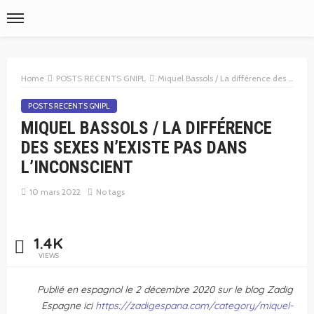
Home
POSTS RECENTS GNIPL
Miquel Bassols / La différence des sexes n’existe pas dans l’inconscient
POSTS RECENTS GNIPL
MIQUEL BASSOLS / LA DIFFÉRENCE
DES SEXES N’EXISTE PAS DANS
L’INCONSCIENT
10 mars 2022
No tags
1.4K
VIEWS
Publié en espagnol le 2 décembre 2020 sur le blog Zadig
Espagne ici
https://zadigespana.com/category/miquel-