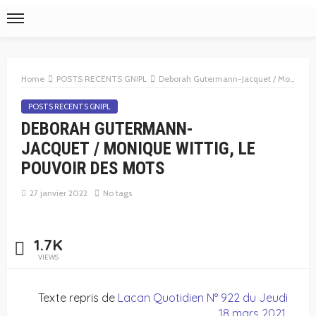
Home
POSTS RECENTS GNIPL
Deborah Gutermann-Jacquet / Monique Wittig, le pouvoir des mots
POSTS RECENTS GNIPL
DEBORAH GUTERMANN-
JACQUET / MONIQUE WITTIG, LE
POUVOIR DES MOTS
27 janvier 2022
No tags
1.7K
VIEWS
Texte repris de
Lacan Quotidien N° 922 du Jeudi
18 mars 2021
.