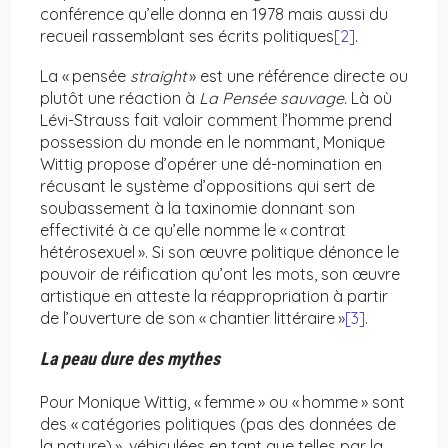
conférence qu’elle donna en 1978 mais aussi du
recueil rassemblant ses écrits politiques
[2]
.
La « pensée
straight
» est une référence directe ou
plutôt une réaction à
La Pensée sauvage.
Là où
Lévi-Strauss fait valoir comment l’homme prend
possession du monde en le nommant, Monique
Wittig propose d’opérer une dé-nomination en
récusant le système d’oppositions qui sert de
soubassement à la taxinomie donnant son
effectivité à ce qu’elle nomme le « contrat
hétérosexuel ». Si son œuvre politique dénonce le
pouvoir de réification qu’ont les mots, son œuvre
artistique en atteste la réappropriation à partir
de l’ouverture de son « chantier littéraire »
[3]
.
La peau dure des mythes
Pour Monique Wittig, « femme » ou « homme » sont
des « catégories politiques (pas des données de
la nature) », véhiculées en tant que telles par la