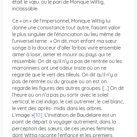
était le vœu, ou le pari de Monique Wittig,
inclassable.
Ce « on » de l’impersonnel, Monique Wittig lui
donne une consistance tout autre, faisant valoir
le plus singulier de l’énonciation au lieu même de
l’universel terne : « On dit, mon enfant ma sœur
songe à la douceur d’aller là-bas vivre ensemble
aimer à loisir, aimer et mourir au pays qui te
ressemble. On dit qu’il n’y a pas de rentrée où les
marronniers ont une odeur triste où on ne
regarde que le vert des tilleuls. On dit qu’il n’y a
pas de rentrée où du groupe où on est on
regarde les figures des autres groupes. […] On dit
l’heure où on n’a pas pu sortir avec le soleil
vertical, le ciel indigo, le ciel outremer, le ciel blanc,
le vent des après- midis dans les arbres.
L’image. »
[10]
L’invitation de Baudelaire est un
point de départ à voyager autrement, dans la
perception des sœurs, de ces jeunes femmes
dont Wittig raconte l’enfance et les premiers