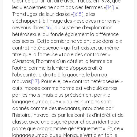
C’est ce qui lui fait dire avec fracas, en 1978, que :
les « lesbiennes ne sont pas des femmes »
[14]
. «
Transfuges de leur classe »
[x15]
, elles
s’échappent, à l’image des « esclaves marrons »
devenus libres
[16]
, du système d’exploitation
hétérosexuel qui fonde également la différence
des sexes. Cette dernière ne valant que dans le «
contrat hétérosexuel » qui fait exister, au même
titre que la fameuse « table des contraires »
d’Aristote, l’homme d’un côté et la femme de
l’autre, comme la lumière s’opposerait à
l’obscurité, la droite à la gauche, le bon au
mauvais
[17]
. Pour elle, ce « contrat hétérosexuel »
qui s’impose comme norme est véhiculé certes
par les mots, mais plus précisément par « le
langage symbolique », « où les humains sont
donnés comme des invariants, intouchés par
l’histoire, intravaillés par les conflits d’intérêt et de
classe, avec une psyché pour chacun identique
parce que programmée génétiquement ». Et, ce «
langage symbolique », Monique Wittig en fait le