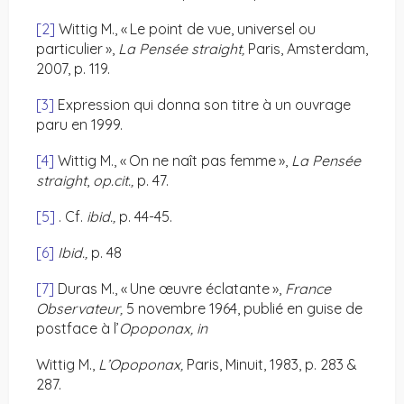
[2]
Wittig M., « Le point de vue, universel ou
particulier »,
La Pensée straight,
Paris, Amsterdam,
2007, p. 119.
[3]
Expression qui donna son titre à un ouvrage
paru en 1999.
[4]
Wittig M., « On ne naît pas femme »,
La Pensée
straight
,
op.cit.,
p. 47.
[5]
. Cf.
ibid.,
p. 44-45.
[6]
Ibid.,
p. 48
[7]
Duras M., « Une œuvre éclatante »,
France
Observateur,
5 novembre 1964, publié en guise de
postface à l’
Opoponax, in
Wittig M.,
L’Opoponax,
Paris, Minuit, 1983, p. 283 &
287.