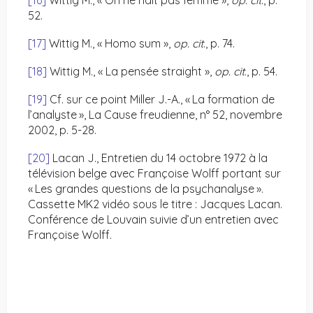
[16]
Wittig M., « On ne naît pas femme »,
op. cit
., p.
52.
[17]
Wittig M., « Homo sum »,
op. cit
., p. 74.
[18]
Wittig M., « La pensée straight »,
op. cit
., p. 54.
[19]
Cf. sur ce point Miller J.-A., « La formation de
l’analyste », La Cause freudienne, n° 52, novembre
2002, p. 5-28.
[20]
Lacan J., Entretien du 14 octobre 1972 à la
télévision belge avec Françoise Wolff portant sur
« Les grandes questions de la psychanalyse ».
Cassette MK2 vidéo sous le titre : Jacques Lacan.
Conférence de Louvain suivie d’un entretien avec
Françoise Wolff.