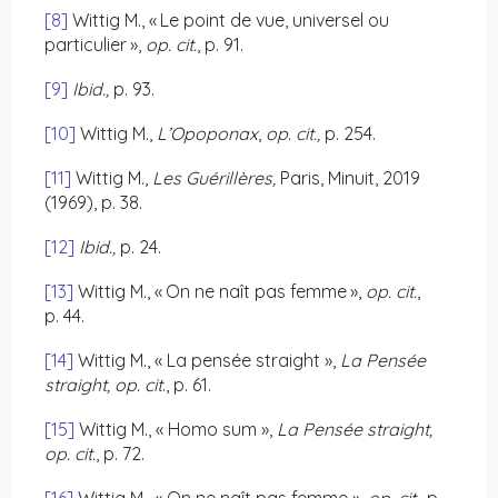
[8]
Wittig M., « Le point de vue, universel ou
particulier »,
op. cit.
, p. 91.
[9]
Ibid.,
p. 93.
[10]
Wittig M.,
L’Opoponax
,
op. cit.,
p. 254.
[11]
Wittig M.,
Les Guérillères,
Paris, Minuit, 2019
(1969), p. 38.
[12]
Ibid.,
p. 24.
[13]
Wittig M., « On ne naît pas femme »,
op. cit.
,
p. 44.
[14]
Wittig M., « La pensée straight »,
La Pensée
straight, op. cit
., p. 61.
[15]
Wittig M., « Homo sum »,
La Pensée straight,
op. cit
., p. 72.