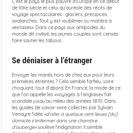
C’est le pays le plus pauvre d’Europe en ce début
de XIXe siècle et celui qu’auréole des récits de
voyage spectaculaires : glaciers, précipices,
avalanches. Tout y est «sublime» ou matière à
«extases». Dans ce pays aux antipodes du
monde dit civilisé, les jeunes couples sont censés
faire sauter les tabous.
Se déniaiser à l’étranger
Envoyer les mariés hors de chez eux pour leurs
premières étreintes ? Cela semble farfelu, voire
choquant, tout d’abord. En France, la mode de ce
que l’on appelle les «voyages à l’anglaise» fait
scandale jusqu’au milieu des années 1870. Dans
les guides de savoir-vivre collectés par Sylvain
Venayre l’idée
«d’aller à quelque cent lieues [du]
domicile s’enfermer dans une chambre
d’auberge»
soulève l’indignation. Il semble