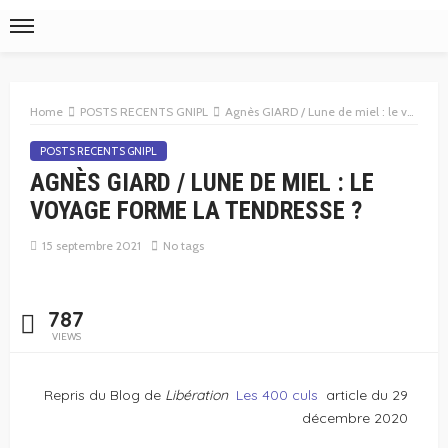
Home
POSTS RECENTS GNIPL
Agnès GIARD / Lune de miel : le voyage forme la tendresse ?
POSTS RECENTS GNIPL
AGNÈS GIARD / LUNE DE MIEL : LE
VOYAGE FORME LA TENDRESSE ?
15 septembre 2021
No tags
787
VIEWS
Repris du Blog de
Libération
Les 400 culs
article du 29
décembre 2020