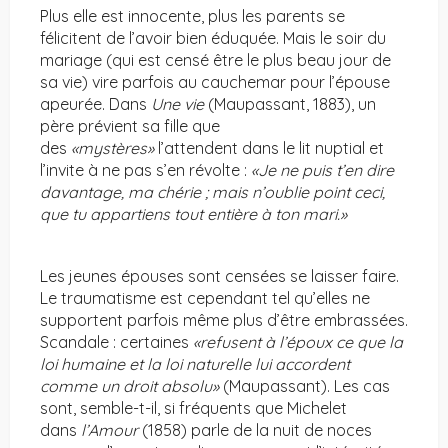
Plus elle est innocente, plus les parents se
félicitent de l’avoir bien éduquée. Mais le soir du
mariage (qui est censé être le plus beau jour de
sa vie) vire parfois au cauchemar pour l’épouse
apeurée. Dans
Une vie
(Maupassant, 1883), un
père prévient sa fille que
des
«mystères»
l’attendent dans le lit nuptial et
l’invite à ne pas s’en révolte :
«Je ne puis t’en dire
davantage, ma chérie ; mais n’oublie point ceci,
que tu appartiens tout entière à ton mari.»
Les jeunes épouses sont censées se laisser faire.
Le traumatisme est cependant tel qu’elles ne
supportent parfois même plus d’être embrassées.
Scandale : certaines
«refusent à l’époux ce que la
loi humaine et la loi naturelle lui accordent
comme un droit absolu»
(Maupassant). Les cas
sont, semble-t-il, si fréquents que Michelet
dans
l’Amour
(1858) parle de la nuit de noces