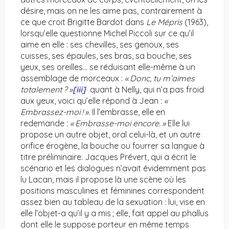
désire, mais on ne les aime pas, contrairement à
ce que croit Brigitte Bardot dans
Le Mépris
(1963),
lorsqu’elle questionne Michel Piccoli sur ce qu’il
aime en elle : ses chevilles, ses genoux, ses
cuisses, ses épaules, ses bras, sa bouche, ses
yeux, ses oreilles… se réduisant elle-même à un
assemblage de morceaux :
« Donc, tu m’aimes
totalement ? »
[iii]
quant à Nelly, qui n’a pas froid
aux yeux, voici qu’elle répond à Jean :
«
Embrassez-moi ! ».
Il l’embrasse, elle en
redemande :
« Embrasse-moi encore. »
Elle lui
propose un autre objet, oral celui-là, et un autre
orifice érogène, la bouche ou fourrer sa langue à
titre préliminaire. Jacques Prévert, qui a écrit le
scénario et les dialogues n’avait évidemment pas
lu Lacan, mais il propose là une scène où les
positions masculines et féminines correspondent
assez bien au tableau de la sexuation : lui, vise en
elle l’objet-a qu’il y a mis ; elle, fait appel au phallus
dont elle le suppose porteur en même temps