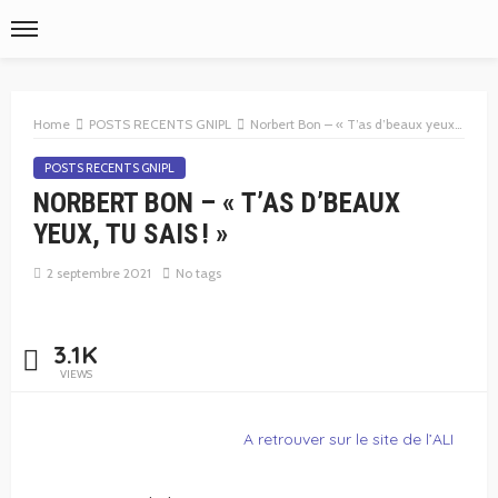
Home
POSTS RECENTS GNIPL
Norbert Bon – « T’as d’beaux yeux, tu sais ! »
POSTS RECENTS GNIPL
NORBERT BON – « T’AS D’BEAUX
YEUX, TU SAIS ! »
2 septembre 2021
No tags
3.1K
VIEWS
A retrouver sur le site de l’ALI