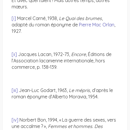
Et avec quel talent ! Mais autres temps, autres
mœurs.
[i]
Marcel Carné, 1938,
Le Quai des brumes
,
adapté du roman éponyme de
Pierre Mac Orlan
,
1927.
[ii]
Jacques Lacan, 1972-73,
Encore
, Éditions de
l’Association lacanienne internationale, hors
commerce, p. 138-139.
[iii]
Jean-Luc Godart, 1963,
Le mépris,
d’après le
roman éponyme d’Alberto Moravia, 1954.
[iv]
Norbert Bon, 1994, « La guerre des sexes, vers
une accalmie ? »,
Femmes et hommes. Des