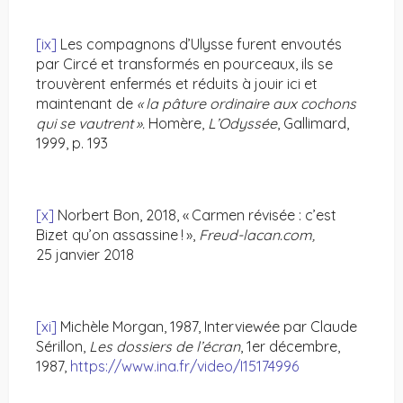
[ix]
Les compagnons d’Ulysse furent envoutés
par Circé et transformés en pourceaux, ils se
trouvèrent enfermés et réduits à jouir ici et
maintenant de
« la pâture ordinaire aux cochons
qui se vautrent ».
Homère,
L’Odyssée
, Gallimard,
1999, p. 193
[x]
Norbert Bon, 2018, « Carmen révisée : c’est
Bizet qu’on assassine ! »,
Freud-lacan.com,
25 janvier 2018
[xi]
Michèle Morgan, 1987, Interviewée par Claude
Sérillon,
Les dossiers de l’écran
, 1er décembre,
1987,
https://www.ina.fr/video/I15174996