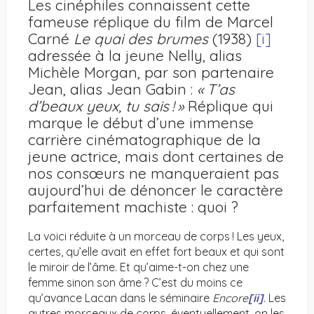
Les cinéphiles connaissent cette
fameuse réplique du film de Marcel
Carné
Le quai des brumes
(1938)
[i]
adressée à la jeune Nelly, alias
Michèle Morgan, par son partenaire
Jean, alias Jean Gabin :
« T’as
d’beaux yeux, tu sais ! »
Réplique qui
marque le début d’une immense
carrière cinématographique de la
jeune actrice, mais dont certaines de
nos consœurs ne manqueraient pas
aujourd’hui de dénoncer le caractère
parfaitement machiste : quoi ?
La voici réduite à un morceau de corps ! Les yeux,
certes, qu’elle avait en effet fort beaux et qui sont
le miroir de l’âme. Et qu’aime-t-on chez une
femme sinon son âme ? C’est du moins ce
qu’avance Lacan dans le séminaire
Encore
[ii]
. Les
autres morceaux de corps, éventuellement, on les