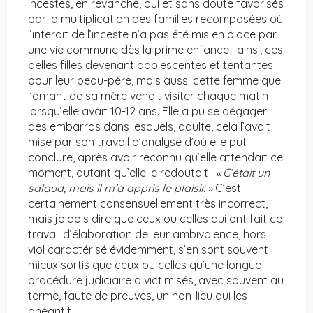
incestes, en revanche, oui et sans doute favorisés
par la multiplication des familles recomposées où
l’interdit de l’inceste n’a pas été mis en place par
une vie commune dès la prime enfance : ainsi, ces
belles filles devenant adolescentes et tentantes
pour leur beau-père, mais aussi cette femme que
l’amant de sa mère venait visiter chaque matin
lorsqu’elle avait 10-12 ans. Elle a pu se dégager
des embarras dans lesquels, adulte, cela l’avait
mise par son travail d’analyse d’où elle put
conclure, après avoir reconnu qu’elle attendait ce
moment, autant qu’elle le redoutait :
« C’était un
salaud, mais il m’a appris le plaisir. »
C’est
certainement consensuellement très incorrect,
mais je dois dire que ceux ou celles qui ont fait ce
travail d’élaboration de leur ambivalence, hors
viol caractérisé évidemment, s’en sont souvent
mieux sortis que ceux ou celles qu’une longue
procédure judiciaire a victimisés, avec souvent au
terme, faute de preuves, un non-lieu qui les
anéantit.