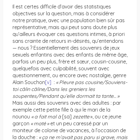
Il est certes difficile d’avoir des statistiques
objectives sur la question, mais à considérer
notre pratique, avec une population bien sûr pas
représentative, mais qui peut sans doute plus
qu’ailleurs évoquer ces questions intimes, à priori
sans crainte de retours in-désirés, qu’entendons
— nous ? Essentiellement des souvenirs de jeux
sexuels enfantins avec des enfants de même âge,
parfois un peu plus, frère et sœur, cousin-cousine,
quelquefois avec culpabilité, souvent avec
questionnement, ou encore avec nostalgie, genre
Alain Souchon
[v]
:
« Pleure pas cousine
/Souviens-
toi câlin câline/Dans les greniers les
soupentes/Pendant qu’elle dormait ta tante… »
Mais aussi des souvenirs avec des adultes : par
exemple cette petite fille à qui le mari de la
nounou
« a fait mal à
[sa]
zezette
», ou ce jeune
garçon
« maté »
et un peu caressé par un
moniteur de colonie de vacances, à l’occasion de
la douche :
« ça ne m’avait pas paru si grave, mais