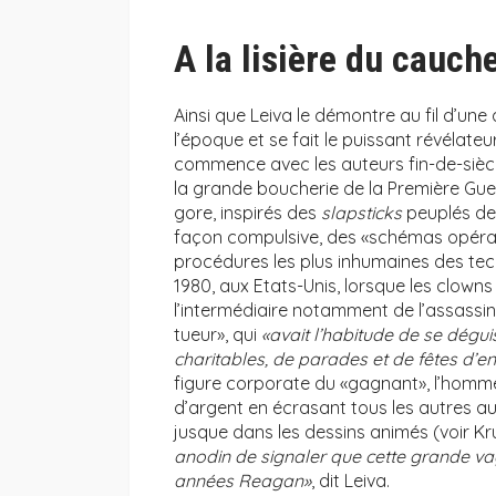
A la lisière du cauc
Ainsi que Leiva le démontre au fil d’une 
l’époque et se fait le puissant révélate
commence avec les auteurs fin-de-sièc
la grande boucherie de la Première Gue
gore, inspirés des
slapsticks
peuplés de
façon compulsive, des «schémas opérat
procédures les plus inhumaines des te
1980, aux Etats-Unis, lorsque les clowns 
l’intermédiaire notamment de l’assassi
tueur», qui
«avait l’habitude de se dégu
charitables, de parades et de fêtes d’e
figure corporate du «gagnant», l’homme
d’argent en écrasant tous les autres au
jusque dans les dessins animés (voir Kr
anodin de signaler que cette grande v
années Reagan»
, dit Leiva.