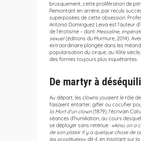
brusquement, cette prolifération de pit
Remontant en arrière, par reculs succe
superposées de cette obsession. Profes
Antonio Dominguez Leiva est l’auteur d’o
de l’érotisme – dont
Messaline, impératr
sexuel
(éditions du Murmure, 2014). Avec
extraordinaire plongée dans les méand
popularisation du cirque, au XIXe siècl
des formes toujours plus inquiétantes.
De martyr à déséquil
Au départ, les clowns jouaient le rôle de
faisaient entarter, gifler ou cocufier po
la Mort d’un clown
(1879), l’écrivain C
séances d’humiliation, au cours desque
se déployer sans retenue :
«Ainsi, on a
de son plaisir. Il y a quelque chose de
les prostituées»
, dit-il, en insistant sur