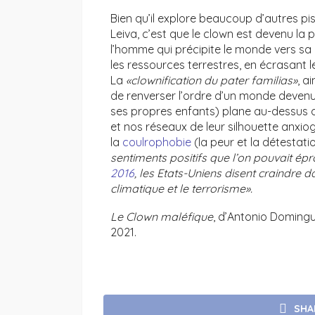
Bien qu’il explore beaucoup d’autres pi
Leiva, c’est que le clown est devenu la p
l’homme qui précipite le monde vers sa 
les ressources terrestres, en écrasant le
La
«clownification du pater familias»
, a
de renverser l’ordre d’un monde deven
ses propres enfants) plane au-dessus 
et nos réseaux de leur silhouette anxiogèn
la
coulrophobie
(la peur et la détestati
sentiments positifs que l’on pouvait ép
2016
, les Etats-Uniens disent craindre
climatique et le terrorisme».
Le Clown maléfique
, d’Antonio Domingue
2021.
SHA