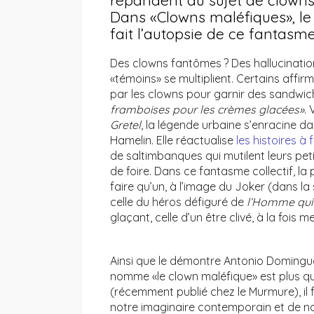
répandent au sujet de clowns 
Dans «Clowns maléfiques», l
fait l’autopsie de ce fantasme
Des clowns fantômes ? Des hallucination
«témoins» se multiplient. Certains affir
par les clowns pour garnir des sandwi
framboises pour les crèmes glacées».
Gretel
, la légende urbaine s’enracine dan
Hamelin. Elle réactualise
les histoires à 
de saltimbanques qui mutilent leurs pet
de foire. Dans ce fantasme collectif, la p
faire qu’un, à l’image du Joker (dans la
celle du héros défiguré de
l’Homme qui 
glaçant, celle d’un être clivé, à la fois me
Ainsi que le démontre Antonio Domingu
nomme «le clown maléfique» est plus qu
(récemment publié chez le Murmure), il fa
notre imaginaire contemporain et de no