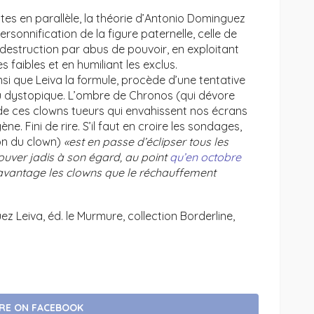
stes en parallèle, la théorie d’Antonio Dominguez
ersonnification de la figure paternelle, celle de
destruction par abus de pouvoir, en exploitant
s faibles et en humiliant les exclus.
insi que Leiva la formule, procède d’une tentative
u dystopique. L’ombre de Chronos (qui dévore
de ces clowns tueurs qui envahissent nos écrans
e. Fini de rire. S’il faut en croire les sondages,
on du clown)
«est en passe d’éclipser tous les
rouver jadis à son égard, au point
qu’en octobre
 davantage les clowns que le réchauffement
z Leiva, éd. le Murmure, collection Borderline,
RE ON FACEBOOK