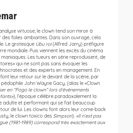
hemar
analyse virtuose, le clown tend son miroir à
ur des folies ambiantes. Dans son ouvrage, cela
le. Le grotesque
Ubu roi
(Alfred Jarry) préfigure
rre mondiale. Puis viennent les excès du cinéma
 maniaques. Les tueurs en série reproduisent, de
oires» qui ne sont pas sans évoquer les
chnocrates et des experts en management. En
font leur retour sur le devant de la scène, par
n pédophile John Wayne Gacy, (alias le «Clown
iser en “Pogo le clown” lors d’événements
nfants»
), l’époque célèbre paradoxalement la
 adulte et performant qui se fait beaucoup
tour de lui. Les clowns font alors leur come-back
usty, le clown toxico des
Simpson
).
«Il n’est pas
ague (1981-1989) correspond très exactement aux