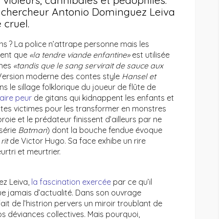
violeurs, cannibales et pédophiles.
e chercheur Antonio Dominguez Leiva
 cruel.
s ? La police n’attrape personne mais les
ment que
«la tendre viande enfantine»
est utilisée
ches
«tandis que le sang servirait de sauce aux
Version moderne des contes style
Hansel et
s le sillage folklorique du joueur de flûte de
faire peur
de gitans qui kidnappent les enfants et
ites victimes pour les transformer en monstres
roie et le prédateur finissent d’ailleurs par ne
 série
Batman
) dont la bouche fendue évoque
rit
de Victor Hugo. Sa face exhibe un rire
urtri et meurtrier.
ez Leiva,
la fascination exercée
par ce qu’il
e jamais d’actualité. Dans son ouvrage
it de l’histrion pervers un miroir troublant de
s déviances collectives. Mais pourquoi,