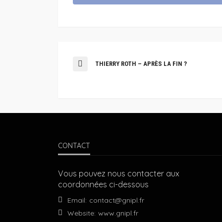
THIERRY ROTH – APRÈS LA FIN ?
CONTACT
Vous pouvez nous contacter aux
coordonnées ci-dessous
Email:
contact@gnipl.fr
Website:
www.gnipl.fr