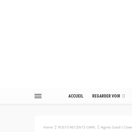
ACCUEIL
REGARDER VOIR
Home
POSTS RECENTS GNIPL
Agnès Giard / Clown