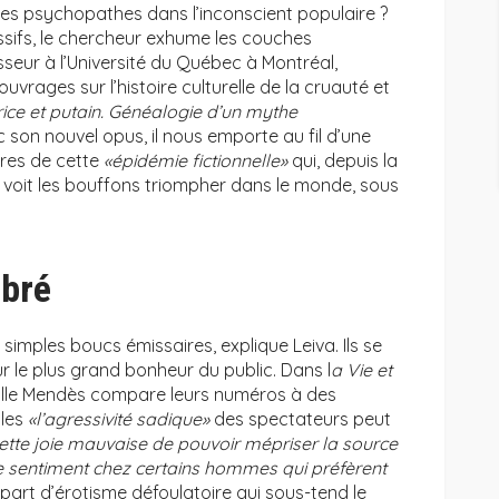
res psychopathes dans l’inconscient populaire ?
ssifs, le chercheur exhume les couches
seur à l’Université du Québec à Montréal,
uvrages sur l’histoire culturelle de la cruauté et
ice et putain. Généalogie d’un mythe
 son nouvel opus, il nous emporte au fil d’une
res de cette
«épidémie fictionnelle»
qui, depuis la
e, voit les bouffons triompher dans le monde, sous
ibré
 simples boucs émissaires, explique Leiva. Ils se
ur le plus grand bonheur du public. Dans l
a Vie et
atulle Mendès compare leurs numéros à des
lles
«l’agressivité sadique»
des spectateurs peut
 cette joie mauvaise de pouvoir mépriser la source
 ce sentiment chez certains hommes qui préfèrent
 la part d’érotisme défoulatoire qui sous-tend le