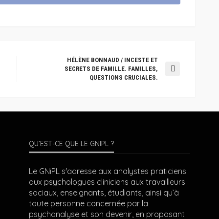
HÉLÈNE BONNAUD / INCESTE ET
SECRETS DE FAMILLE. FAMILLES,
QUESTIONS CRUCIALES.
QU’EST-CE QUE LE GNIPL ?
Le GNiPL s'adresse aux analystes praticiens
aux psychologues cliniciens aux travailleurs
sociaux, enseignants, étudiants, ainsi qu’à
toute personne concernée par la
psychanalyse et son devenir, en proposant