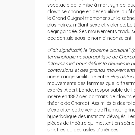
spectacle de la mise à mort symbolique
clown se change en déséquilibré, au fil
le Grand Guignol triompher sur la scène
plus noires, mêlant sexe et violence. Le 
dégingandée. Ses mouvements traduisen
occidentale sous le nom d’inconscient.
«Fait significatif, le “spasme clonique”
terminologie nosographique de Charcot 
“clownisme” pour définir la deuxième pé
contorsions et des grands mouvements
une étrange similitude entre
«les dislo
mouvements des femmes que la frustra
exprès, Albert Londe, responsable de l’
insère en 1887 des portraits de clowns e
théorie de Charcot. Assimilés à des folle
d’exploiter cette veine de l’humour grinç
hyperbolique des instincts dévoyés. Les
pièces de théâtre qui mettent en scèn
sinistres ou des asiles d’aliénées.