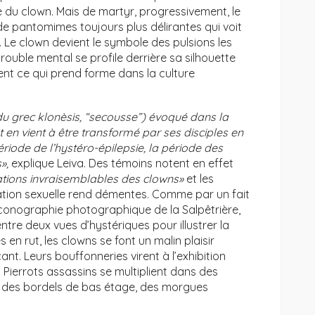
 du clown. Mais de martyr, progressivement, le
 de pantomimes toujours plus délirantes qui voit
. Le clown devient le symbole des pulsions les
trouble mental se profile derrière sa silhouette
t ce qui prend forme dans la culture
 (du grec klonèsis, “secousse”) évoqué dans la
en vient à être transformé par ses disciples en
riode de l’hystéro-épilepsie, la période des
»,
explique Leiva. Des témoins notent en effet
cations invraisemblables des clowns»
et les
tion sexuelle rend démentes. Comme par un fait
iconographie photographique de la Salpêtrière,
ntre deux vues d’hystériques pour illustrer la
s en rut, les clowns se font un malin plaisir
ant. Leurs bouffonneries virent à l’exhibition
 Pierrots assassins se multiplient dans des
e des bordels de bas étage, des morgues