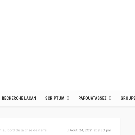
RECHERCHE LACAN
SCRIPTUM
PAPOUÂTASSEZ
GROUPE
 au bord de la crise de nerfs
Août. 24, 2021 at 9:30 pm