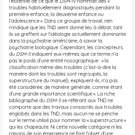
l’essentiel de ce que le
DSM-IV
nommait des «
troubles habituellement diagnostiqués pendant la
première enfance, la deuxième enfance ou
l’adolescence ». Dans ce groupe de travail, rien
n’indique que les TND aient donné lieu à débat, tant
ils se greffent sur l’idéologie actuellement dominante
dans la psychiatrie américaine, à savoir la
psychiatrie biologique. Cependant, les concepteurs
du
DSM-5
indiquent eux-mêmes que ce terme n’a
pas le poids d’une entité nosographique : « la
classification même des troubles (c’est-à-dire la
manière dont les troubles sont regroupés, la
superstructure du manuel), expliquent-ils, n’a pas
été considérée, de manière générale, comme étant
d’une grande importance scientifique ». La riche
bibliographie du
DSM-5
se référant aux TND ne
comporte que des travaux consacrés aux troubles
englobés dans les TND, mais aucun ne se penche
sur le terme utilisé pour nommer la « superstructure »
qui les chapeaute. Ni cette nouvelle catégorie ni les
raisons de son émergence ne font l’objet d’une