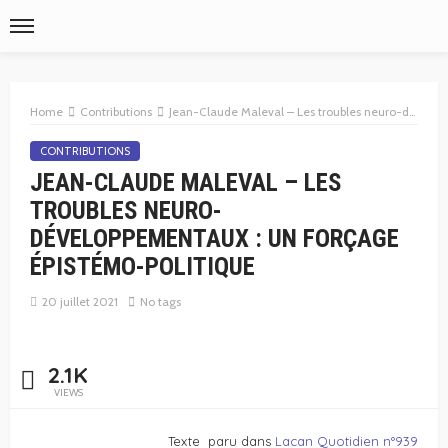
Home
Contributions
Jean-Claude Maleval – Les troubles neuro-développementaux : un forçage épistémo-politique
CONTRIBUTIONS
JEAN-CLAUDE MALEVAL – LES
TROUBLES NEURO-
DÉVELOPPEMENTAUX : UN FORÇAGE
ÉPISTÉMO-POLITIQUE
20 juillet 2021
No tags
2.1K
VIEWS
Texte paru dans
Lacan Quotidien n°939