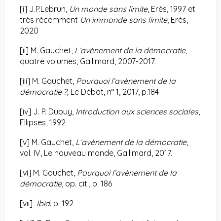
[i]
J.P.Lebrun,
Un monde sans limite
, Erès, 1997 et
très récemment
Un immonde sans limite
, Erès,
2020
[ii]
M. Gauchet,
L’avènement de la démocratie
,
quatre volumes, Gallimard, 2007-2017.
[iii]
M. Gauchet,
Pourquoi l’avènement de la
démocratie ?,
Le Débat, n° 1, 2017, p.184
[iv]
J. P. Dupuy,
Introduction aux sciences sociales
,
Ellipses, 1992
[v]
M. Gauchet,
L’avènement de la démocratie
,
vol. IV, Le nouveau monde, Gallimard, 2017.
[vi]
M. Gauchet,
Pourquoi l’avènement de la
démocratie
, op. cit., p. 186
[vii]
Ibid
. p. 192