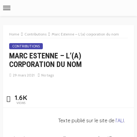
Home
Contributions
Marc Estenne – L’(a) corporation du nom
CONTRIBUTIONS
MARC ESTENNE – L’(A)
CORPORATION DU NOM
29 mars 2021
No tags
1.6K
VIEWS
Texte publié sur le site de
l’ALI
.