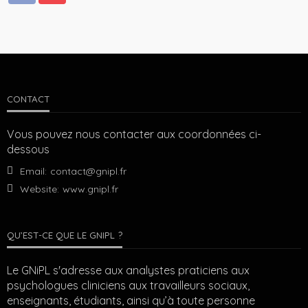
CONTACT
Vous pouvez nous contacter aux coordonnées ci-
dessous
Email:
contact@gnipl.fr
Website:
www.gnipl.fr
QU’EST-CE QUE LE GNIPL ?
Le GNiPL s'adresse aux analystes praticiens aux
psychologues cliniciens aux travailleurs sociaux,
enseignants, étudiants, ainsi qu’à toute personne